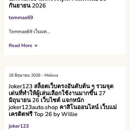
กันยายน 2026
temmax69
Temmax69 เว็บแท…
Read More
18 มิถุนายน 2026
-
Melissa
Joker123 สล็อตเว็บตรงอันดับต้น ๆ รวมจุด
เด่นที่ทำให้ผู้เล่นเลือกใช้งานมากขึ้น 27
มิถุนายน 26 เว็บไซต์ แจกหนัก
joker123auto.shop คาสิโนออนไลน์ เว็บแม่
เครดิตฟรี Top 26 by Willie
joker123