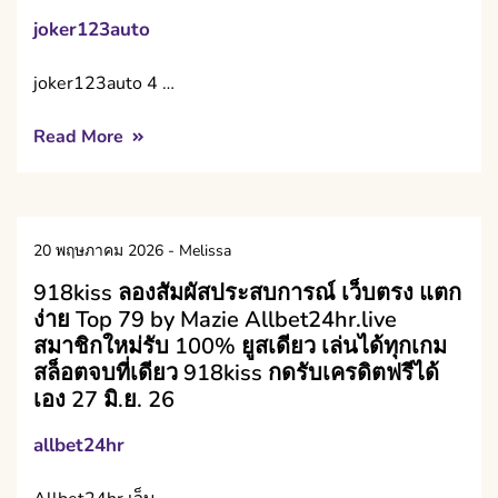
joker123auto
joker123auto 4 …
Read More
20 พฤษภาคม 2026
-
Melissa
918kiss ลองสัมผัสประสบการณ์ เว็บตรง แตก
ง่าย Top 79 by Mazie Allbet24hr.live
สมาชิกใหม่รับ 100% ยูสเดียว เล่นได้ทุกเกม
สล็อตจบที่เดียว 918kiss กดรับเครดิตฟรีได้
เอง 27 มิ.ย. 26
allbet24hr