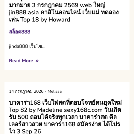
มากมาย 3 กรกฎาคม 2569 web ใหญ่
jin888.asia คาสิโนออนไลน์ เว็บแม่ ทดลอง
เล่น Top 18 by Howard
สล็อต888
jinda888 เว็บไซ…
Read More
14 กรกฎาคม 2026
-
Melissa
บาคาร่า168 เว็บไพ่สดที่ตอบโจทย์คนยุคใหม่
Top 82 by Madeline sexy168c.com วันเกิด
รับ 500 ถอนได้จริงทุกเวลา บาคาร่าสด ดีล
เลอร์สาวสวย บาคาร่า168 สมัครง่าย ได้โปร
ไว 3 Sep 26