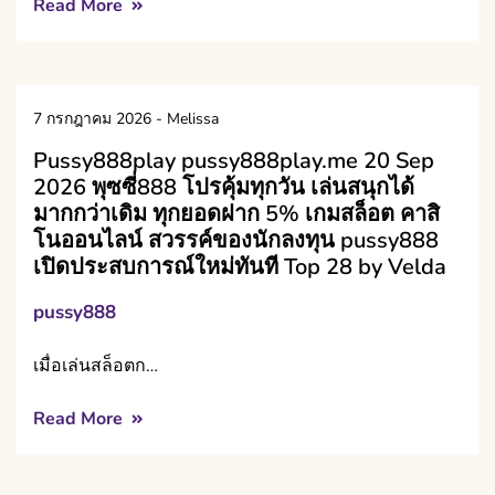
Read More
7 กรกฎาคม 2026
-
Melissa
Pussy888play pussy888play.me 20 Sep
2026 พุซซี่888 โปรคุ้มทุกวัน เล่นสนุกได้
มากกว่าเดิม ทุกยอดฝาก 5% เกมสล็อต คาสิ
โนออนไลน์ สวรรค์ของนักลงทุน pussy888
เปิดประสบการณ์ใหม่ทันที Top 28 by Velda
pussy888
เมื่อเล่นสล็อตก…
Read More