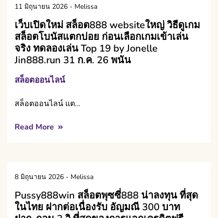
11 มิถุนายน 2026
-
Melissa
เว็บเปิดใหม่ สล็อต888 websiteใหญ่ วิธีดูเกม
สล็อตโบนัสแตกบ่อย ก่อนเลือกเกมเข้าเล่น
จริง ทดลองเล่น Top 19 by Jonelle
Jin888.run 31 ก.ค. 26 พนัน
สล็อตออนไลน์
สล็อตออนไลน์ แต…
Read More
8 มิถุนายน 2026
-
Melissa
Pussy888win สล็อตพุซซี่888 น่าลงทุน ที่สุด
ในไทย ฝากต่อเนื่องรับ อัญมณี 300 บาท