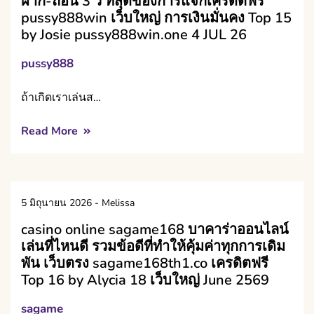
ฝาก-ถอน 3 วิ ที่สุดของการแจกเครดิตฟรี
pussy888win เว็บใหญ่ การเงินมั่นคง Top 15
by Josie pussy888win.one 4 JUL 26
pussy888
ถ้าเกิดเราเล่นส…
Read More
5 มิถุนายน 2026
-
Melissa
casino online sagame168 บาคาร่าออนไลน์
เล่นที่ไหนดี รวมข้อดีที่ทำให้คุ้มค่าทุกการเดิม
พัน เว็บตรง sagame168th1.co เครดิตฟรี
Top 16 by Alycia 18 เว็บใหญ่ June 2569
sagame