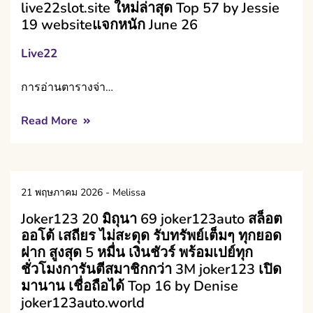
live22slot.site ใหม่ล่าสุด Top 57 by Jessie
19 websiteแจกหนัก June 26
Live22
การอ่านตารางจ่า…
Read More
21 พฤษภาคม 2026
-
Melissa
Joker123 20 มิถุนา 69 joker123auto สล็อต
ออโต้ เสถียร ไม่สะดุด รับทรัพย์เต็มๆ ทุกยอด
ฝาก สูงสุด 5 หมื่น เงินชัวร์ พร้อมเปย์ทุก
ชั่วโมงการันตีสมาชิกกว่า 3M joker123 เปิด
มานาน เชื่อถือได้ Top 16 by Denise
joker123auto.world