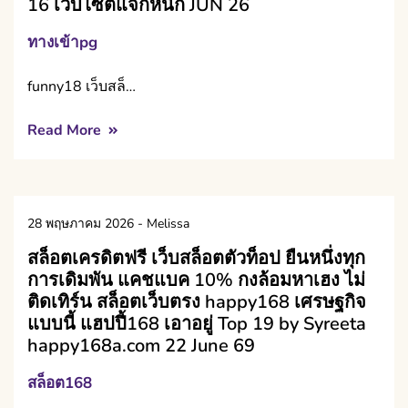
16 เว็บไซต์แจกหนัก JUN 26
ทางเข้าpg
funny18 เว็บสล็…
Read More
28 พฤษภาคม 2026
-
Melissa
สล็อตเครดิตฟรี เว็บสล็อตตัวท็อป ยืนหนึ่งทุก
การเดิมพัน แคชแบค 10% กงล้อมหาเฮง ไม่
ติดเทิร์น สล็อตเว็บตรง happy168 เศรษฐกิจ
แบบนี้ แฮปปี้168 เอาอยู่ Top 19 by Syreeta
happy168a.com 22 June 69
สล็อต168