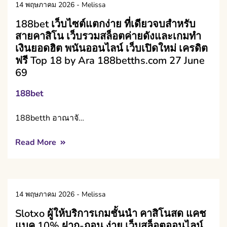
14 พฤษภาคม 2026
-
Melissa
188bet เว็บไซต์แตกง่าย ที่เดียวจบสำหรับ
สายคาสิโน เว็บรวมสล็อตค่ายดังและเกมทำ
เงินยอดฮิต พนันออนไลน์ เว็บเปิดใหม่ เครดิต
ฟรี Top 18 by Ara 188betths.com 27 June
69
188bet
188betth อาณาจั…
Read More
14 พฤษภาคม 2026
-
Melissa
Slotxo ผู้ให้บริการเกมชั้นนำ คาสิโนสด แคช
แบค 10% ฝาก-ถอน ง่าย เว็บสล็อตออนไลน์