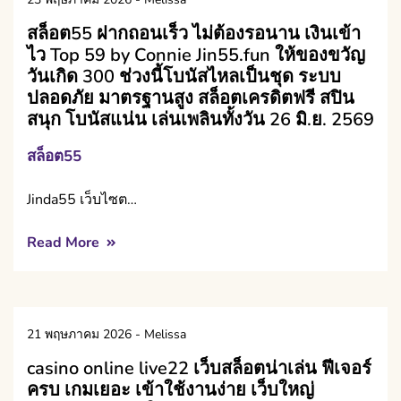
สล็อต55 ฝากถอนเร็ว ไม่ต้องรอนาน เงินเข้า
ไว Top 59 by Connie Jin55.fun ให้ของขวัญ
วันเกิด 300 ช่วงนี้โบนัสไหลเป็นชุด ระบบ
ปลอดภัย มาตรฐานสูง สล็อตเครดิตฟรี สปิน
สนุก โบนัสแน่น เล่นเพลินทั้งวัน 26 มิ.ย. 2569
สล็อต55
Jinda55 เว็บไซต…
Read More
21 พฤษภาคม 2026
-
Melissa
casino online live22 เว็บสล็อตน่าเล่น ฟีเจอร์
ครบ เกมเยอะ เข้าใช้งานง่าย เว็บใหญ่