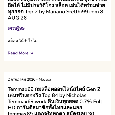
ถือได้ ไม่มีประวัติโกง สล็อต เล่นได้พร้อมจ่าย
ทุกยอด Top 2 by Mariano Sretthi99.com 8
AUG 26
เศรษฐี99
สล็อต ได้กำไรได…
Read More
2 กรกฎาคม 2026
-
Melissa
Temmax69 กมสล็อตออนไลน์สไตล์ Gen Z
เล่นฟรีแตกจริง Top 84 by Nicholas
Temmax69.work คืนเงินทุกยอด 0.7% Full
HD การันตีสมาชิกทั้งไทยและนอก
temmax69 แตกจริงทุกตา สมัครเลย 30