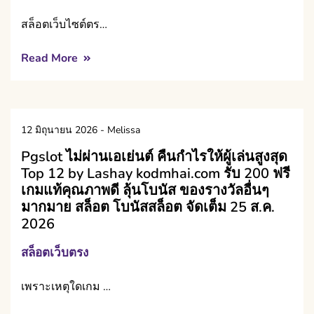
สล็อตเว็บไซต์ตร…
Read More
12 มิถุนายน 2026
-
Melissa
Pgslot ไม่ผ่านเอเย่นต์ คืนกำไรให้ผู้เล่นสูงสุด
Top 12 by Lashay kodmhai.com รับ 200 ฟรี
เกมแท้คุณภาพดี ลุ้นโบนัส ของรางวัลอื่นๆ
มากมาย สล็อต โบนัสสล็อต จัดเต็ม 25 ส.ค.
2026
สล็อตเว็บตรง
เพราะเหตุใดเกม …