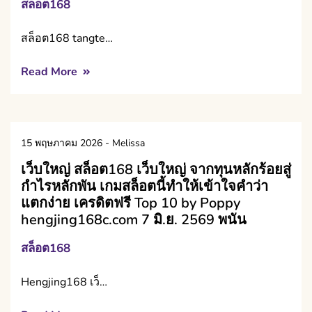
สล็อต168
สล็อต168 tangte…
Read More
15 พฤษภาคม 2026
-
Melissa
เว็บใหญ่ สล็อต168 เว็บใหญ่ จากทุนหลักร้อยสู่
กำไรหลักพัน เกมสล็อตนี้ทำให้เข้าใจคำว่า
แตกง่าย เครดิตฟรี Top 10 by Poppy
hengjing168c.com 7 มิ.ย. 2569 พนัน
สล็อต168
Hengjing168 เว็…