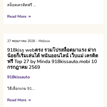
สล็อตเครดิตฟรี …
Read More
27 พฤษภาคม 2026
-
Melissa
918kiss webตรง รวมโปรสล็อตมาแรง ฝาก
น้อยก็เริ่มเล่นได้ พนันออนไลน์ เว็บแม่ เครดิต
ฟรี Top 27 by Minda 918kissauto.mobi 10
กรกฎาคม 2569
918kissauto
วิธีเลือกเกม 91…
Read More