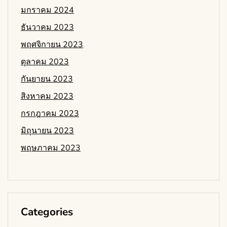
มกราคม 2024
ธันวาคม 2023
พฤศจิกายน 2023
ตุลาคม 2023
กันยายน 2023
สิงหาคม 2023
กรกฎาคม 2023
มิถุนายน 2023
พฤษภาคม 2023
Categories