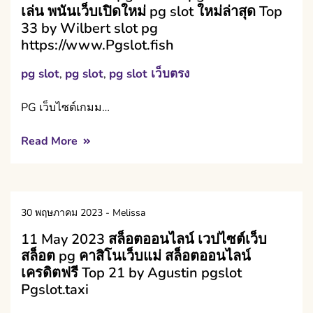
เล่น พนันเว็บเปิดใหม่ pg slot ใหม่ล่าสุด Top
33 by Wilbert slot pg
https://www.Pgslot.fish
pg slot
pg slot
pg slot เว็บตรง
,
,
PG เว็บไซต์เกมม…
Read More
30 พฤษภาคม 2023
-
Melissa
11 May 2023 สล็อตออนไลน์ เวปไซต์เว็บ
สล็อต pg คาสิโนเว็บแม่ สล็อตออนไลน์
เครดิตฟรี Top 21 by Agustin pgslot
Pgslot.taxi