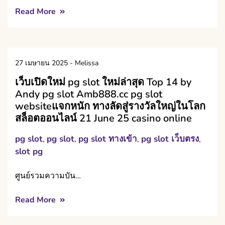
Read More
27 เมษายน 2025
-
Melissa
เว็บเปิดใหม่ pg slot ใหม่ล่าสุด Top 14 by
Andy pg slot Amb888.cc pg slot
websiteแจกหนัก ทางลัดสู่รางวัลใหญ่ในโลก
สล็อตออนไลน์ 21 June 25 casino online
pg slot
pg slot
pg slot ทางเข้า
pg slot เว็บตรง
,
,
,
,
slot pg
ศูนย์รวมความบัน…
Read More