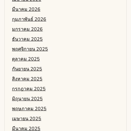
มีนาคม 2026
กุมภาพันธ์ 2026
มกราคม 2026
ธันวาคม 2025
พฤศจิกายน 2025
ตุลาคม 2025
กันยายน 2025
สิงหาคม 2025
กรกฎาคม 2025
มิถุนายน 2025
พฤษภาคม 2025
เมษายน 2025
มีนาคม 2025