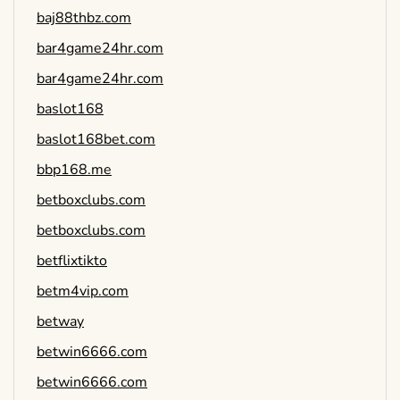
baj88thbz.com
bar4game24hr.com
bar4game24hr.com
baslot168
baslot168bet.com
bbp168.me
betboxclubs.com
betboxclubs.com
betflixtikto
betm4vip.com
betway
betwin6666.com
betwin6666.com