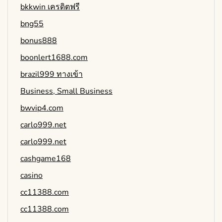
bkkwin เครดิตฟรี
bng55
bonus888
boonlert1688.com
brazil999 ทางเข้า
Business, Small Business
bwvip4.com
carlo999.net
carlo999.net
cashgame168
casino
cc11388.com
cc11388.com