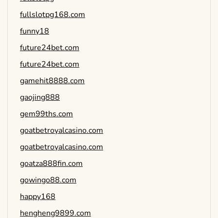
fullslotpg168.com
funny18
future24bet.com
future24bet.com
gamehit8888.com
gaojing888
gem99ths.com
goatbetroyalcasino.com
goatbetroyalcasino.com
goatza888fin.com
gowingo88.com
happy168
hengheng9899.com