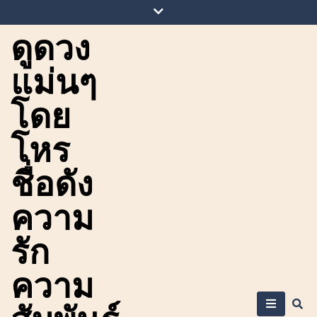
Skip
to
ดูดวง
content
แม่นๆ
โดย
โหร
ชื่อดัง
ความ
รัก
ความ