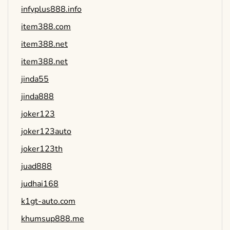
infyplus888.info
item388.com
item388.net
item388.net
jinda55
jinda888
joker123
joker123auto
joker123th
juad888
judhai168
k1gt-auto.com
khumsup888.me