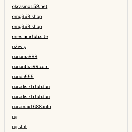
okcasino159.net
omg369.shop
omg369.shop
onesiamclub.site
p2vvip
panama888
pananthai99.com
panda555
paradise1club.fun
paradise1club.fun
paramax1688.info
pg
pg slot