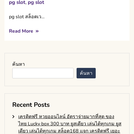
pg slot
pg slot
,
pg slot สล็อตเว…
Read More
ค้นหา
ค้นหา
Recent Posts
เครดิตฟรี หวยออนไลน์ อัตราจ่ายมากที่สุด ของ
ไทย Lucky box 300 บาท ยูสเดียว เล่นได้ทุกเกม ยูส
เดียว เล่นได้ทุกเกม สล็อต168 แจก เครดิตฟรี เยอะ