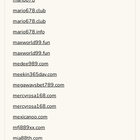
mario678
mario678.club
mario678.club
mario678.info
maxworld99.fun
maxworld99.fun
medee989.com
meekin365day.com
megawaysbet789.com
mercyrosa168.com
mercyrosa168.com
mexicanoo.com
mfj889xx.com
mia88th.com