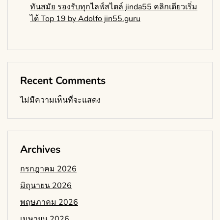
ทันสมัย รองรับทุกไลฟ์สไตล์ jinda55 คลิกเดียวเริ่ม
ได้ Top 19 by Adolfo jin55.guru
Recent Comments
ไม่มีความเห็นที่จะแสดง
Archives
กรกฎาคม 2026
มิถุนายน 2026
พฤษภาคม 2026
เมษายน 2026