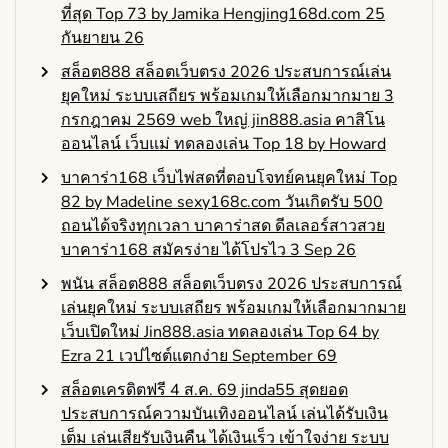
ที่สุด Top 73 by Jamika Hengjing168d.com 25
กันยายน 26
สล็อต888 สล็อตเว็บตรง 2026 ประสบการณ์เล่น
ยุคใหม่ ระบบเสถียร พร้อมเกมให้เลือกมากมาย 3
กรกฎาคม 2569 web ใหญ่ jin888.asia คาสิโน
ออนไลน์ เว็บแม่ ทดลองเล่น Top 18 by Howard
บาคาร่า168 เว็บไพ่สดที่ตอบโจทย์คนยุคใหม่ Top
82 by Madeline sexy168c.com วันเกิดรับ 500
ถอนได้จริงทุกเวลา บาคาร่าสด ดีลเลอร์สาวสวย
บาคาร่า168 สมัครง่าย ได้โปรไว 3 Sep 26
พนัน สล็อต888 สล็อตเว็บตรง 2026 ประสบการณ์
เล่นยุคใหม่ ระบบเสถียร พร้อมเกมให้เลือกมากมาย
เว็บเปิดใหม่ Jin888.asia ทดลองเล่น Top 64 by
Ezra 21 เวปไซต์แตกง่าย September 69
สล็อตเครดิตฟรี 4 ส.ค. 69 jinda55 สุดยอด
ประสบการณ์ความบันเทิงออนไลน์ เล่นได้รับเงิน
เต็ม เล่นเสียรับเงินคืน ได้เงินเร็ว เข้าใจง่าย ระบบ