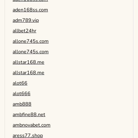
aden168ss.com
adm789.vip
allbet24hr
allone745s.com
allone745s.com
allstar168.me
allstar168.me
alot66
alot666
amb888
ambfine88.net
ambnovabet.com
aress77.shop