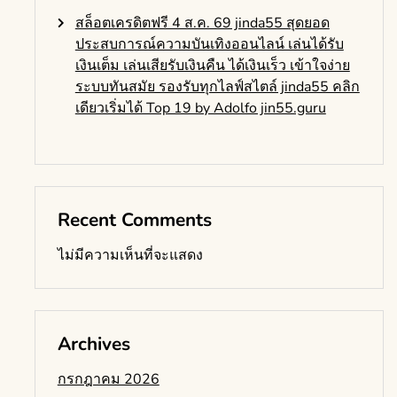
สล็อตเครดิตฟรี 4 ส.ค. 69 jinda55 สุดยอด
ประสบการณ์ความบันเทิงออนไลน์ เล่นได้รับ
เงินเต็ม เล่นเสียรับเงินคืน ได้เงินเร็ว เข้าใจง่าย
ระบบทันสมัย รองรับทุกไลฟ์สไตล์ jinda55 คลิก
เดียวเริ่มได้ Top 19 by Adolfo jin55.guru
Recent Comments
ไม่มีความเห็นที่จะแสดง
Archives
กรกฎาคม 2026