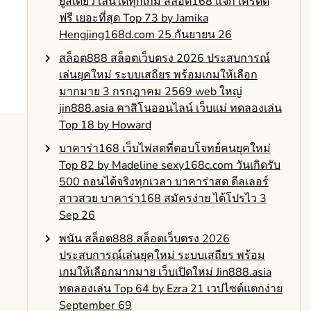
ยูสเดียว เล่นได้ทุกเกม สล็อต168 แจก เครดิต
ฟรี เยอะที่สุด Top 73 by Jamika
Hengjing168d.com 25 กันยายน 26
สล็อต888 สล็อตเว็บตรง 2026 ประสบการณ์
เล่นยุคใหม่ ระบบเสถียร พร้อมเกมให้เลือก
มากมาย 3 กรกฎาคม 2569 web ใหญ่
jin888.asia คาสิโนออนไลน์ เว็บแม่ ทดลองเล่น
Top 18 by Howard
บาคาร่า168 เว็บไพ่สดที่ตอบโจทย์คนยุคใหม่
Top 82 by Madeline sexy168c.com วันเกิดรับ
500 ถอนได้จริงทุกเวลา บาคาร่าสด ดีลเลอร์
สาวสวย บาคาร่า168 สมัครง่าย ได้โปรไว 3
Sep 26
พนัน สล็อต888 สล็อตเว็บตรง 2026
ประสบการณ์เล่นยุคใหม่ ระบบเสถียร พร้อม
เกมให้เลือกมากมาย เว็บเปิดใหม่ Jin888.asia
ทดลองเล่น Top 64 by Ezra 21 เวปไซต์แตกง่าย
September 69