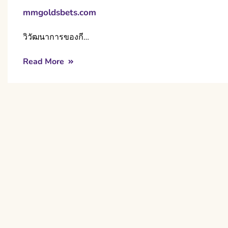
mmgoldsbets.com
วิวัฒนาการของกี…
Read More