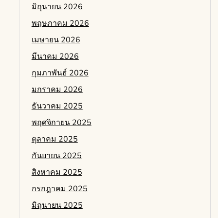
มิถุนายน 2026
พฤษภาคม 2026
เมษายน 2026
มีนาคม 2026
กุมภาพันธ์ 2026
มกราคม 2026
ธันวาคม 2025
พฤศจิกายน 2025
ตุลาคม 2025
กันยายน 2025
สิงหาคม 2025
กรกฎาคม 2025
มิถุนายน 2025