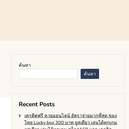
ค้นหา
ค้นหา
Recent Posts
เครดิตฟรี หวยออนไลน์ อัตราจ่ายมากที่สุด ของ
ไทย Lucky box 300 บาท ยูสเดียว เล่นได้ทุกเกม