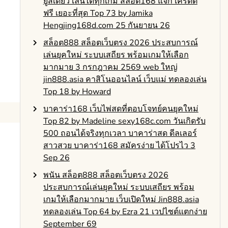
ยูสเดียว เล่นได้ทุกเกม สล็อต168 แจก เครดิต
ฟรี เยอะที่สุด Top 73 by Jamika
Hengjing168d.com 25 กันยายน 26
สล็อต888 สล็อตเว็บตรง 2026 ประสบการณ์
เล่นยุคใหม่ ระบบเสถียร พร้อมเกมให้เลือก
มากมาย 3 กรกฎาคม 2569 web ใหญ่
jin888.asia คาสิโนออนไลน์ เว็บแม่ ทดลองเล่น
Top 18 by Howard
บาคาร่า168 เว็บไพ่สดที่ตอบโจทย์คนยุคใหม่
Top 82 by Madeline sexy168c.com วันเกิดรับ
500 ถอนได้จริงทุกเวลา บาคาร่าสด ดีลเลอร์
สาวสวย บาคาร่า168 สมัครง่าย ได้โปรไว 3
Sep 26
พนัน สล็อต888 สล็อตเว็บตรง 2026
ประสบการณ์เล่นยุคใหม่ ระบบเสถียร พร้อม
เกมให้เลือกมากมาย เว็บเปิดใหม่ Jin888.asia
ทดลองเล่น Top 64 by Ezra 21 เวปไซต์แตกง่าย
September 69