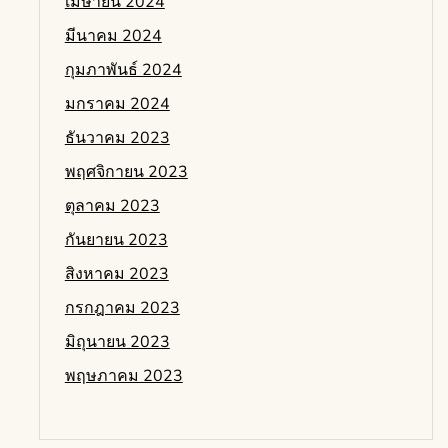
เมษายน 2024
มีนาคม 2024
กุมภาพันธ์ 2024
มกราคม 2024
ธันวาคม 2023
พฤศจิกายน 2023
ตุลาคม 2023
กันยายน 2023
สิงหาคม 2023
กรกฎาคม 2023
มิถุนายน 2023
พฤษภาคม 2023