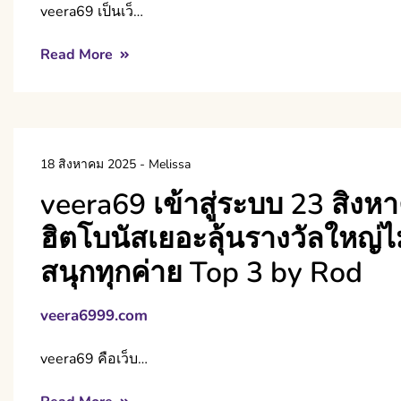
veera69 เป็นเว็…
Read More
18 สิงหาคม 2025
-
Melissa
veera69 เข้าสู่ระบบ 23 สิง
ฮิตโบนัสเยอะลุ้นรางวัลใหญ่ไม
สนุกทุกค่าย Top 3 by Rod
veera6999.com
veera69 คือเว็บ…