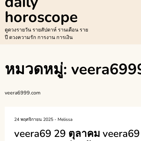
daily
horoscope
ดูดวงรายวัน รายสัปดาห์ รานเดือน ราย
ปี ดวงความรัก การงาน การเงิน
หมวดหมู่:
veera699
veera6999.com
24 พฤศจิกายน 2025
-
Melissa
veera69 29 ตุลาคม veera69 เ