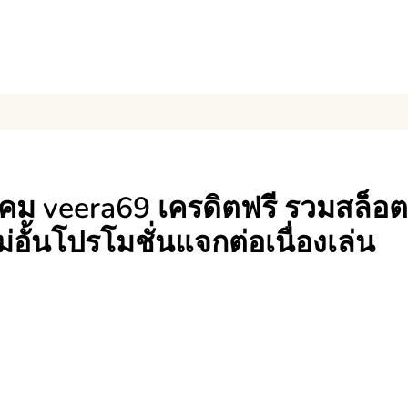
หาคม veera69 เครดิตฟรี รวมสล็อต
่อั้นโปรโมชั่นแจกต่อเนื่องเล่น