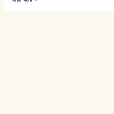
Read More