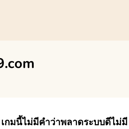
9.com
กมนี้ไม่มีคำว่าพลาดระบบดีไม่มี