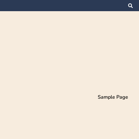
Sample Page