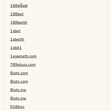
168สล็อต
188bet
188betth
1xbet
1xbetth
1xbit1
1xgameth.com
789pluss.com
8lots.com
8lots.com
8lots.me
8lots.me
918kiss