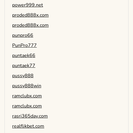
power999.net
proded888x.com
proded888x.com
punpro66
PunPro777
puntaek66
puntaek77
pussy888
pussy888win
ramclubx.com
ramclubx.com
rasri365day.com
realflikbet.com