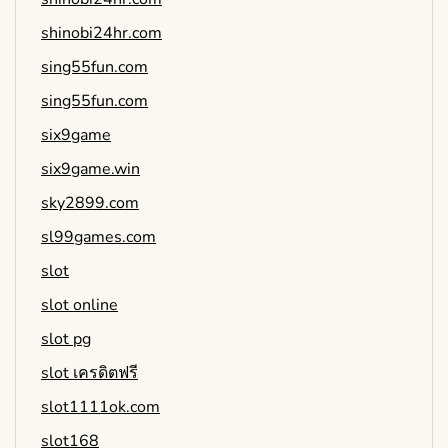
shinobi24hr.com
sing55fun.com
sing55fun.com
six9game
six9game.win
sky2899.com
sl99games.com
slot
slot online
slot pg
slot เครดิตฟรี
slot1111ok.com
slot168