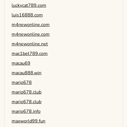
luckycat789.com
luis16888.com
m4newonline.com
m4newonline.com
m4newonline.net
mac1bet789.com
macau69
macau888.win
mario678
mario678.club
mario678.club
mario678.info
maxworld99.fun