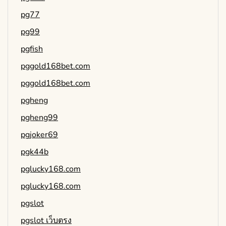
pg77
pg99
pgfish
pggold168bet.com
pggold168bet.com
pgheng
pgheng99
pgjoker69
pgk44b
pglucky168.com
pglucky168.com
pgslot
pgslot เว็บตรง