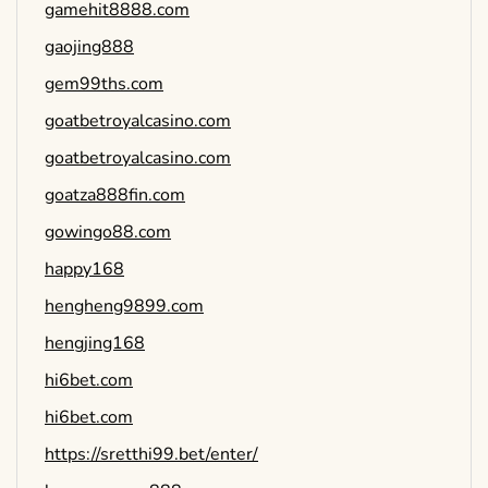
gamehit8888.com
gaojing888
gem99ths.com
goatbetroyalcasino.com
goatbetroyalcasino.com
goatza888fin.com
gowingo88.com
happy168
hengheng9899.com
hengjing168
hi6bet.com
hi6bet.com
https://sretthi99.bet/enter/