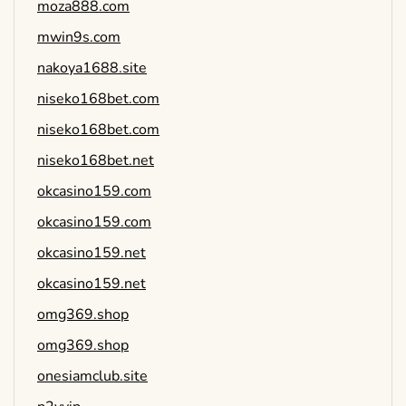
moza888.com
mwin9s.com
nakoya1688.site
niseko168bet.com
niseko168bet.com
niseko168bet.net
okcasino159.com
okcasino159.com
okcasino159.net
okcasino159.net
omg369.shop
omg369.shop
onesiamclub.site