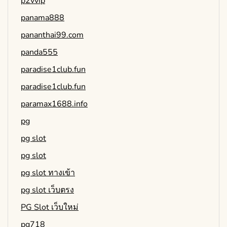
p2vvip
panama888
pananthai99.com
panda555
paradise1club.fun
paradise1club.fun
paramax1688.info
pg
pg slot
pg slot
pg slot ทางเข้า
pg slot เว็บตรง
PG Slot เว็บใหม่
pg718