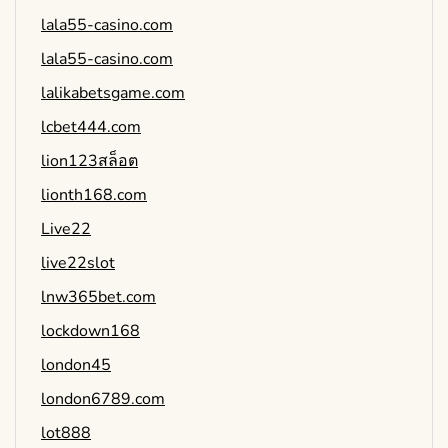
lala55-casino.com
lala55-casino.com
lalikabetsgame.com
lcbet444.com
lion123สล็อต
lionth168.com
Live22
live22slot
lnw365bet.com
lockdown168
london45
london6789.com
lot888