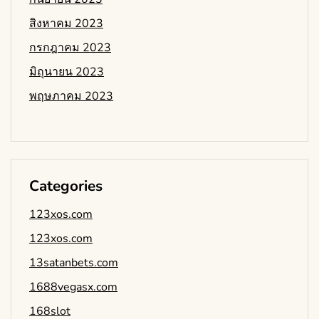
สิงหาคม 2023
กรกฎาคม 2023
มิถุนายน 2023
พฤษภาคม 2023
Categories
123xos.com
123xos.com
13satanbets.com
1688vegasx.com
168slot