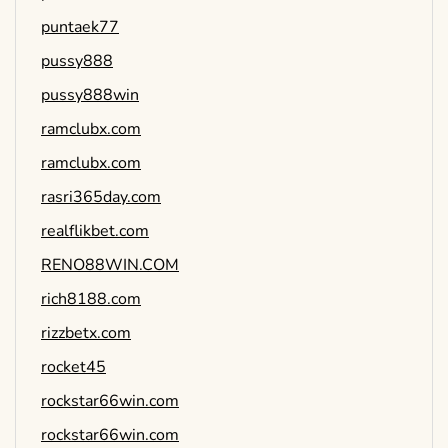
puntaek77
pussy888
pussy888win
ramclubx.com
ramclubx.com
rasri365day.com
realflikbet.com
RENO88WIN.COM
rich8188.com
rizzbetx.com
rocket45
rockstar66win.com
rockstar66win.com