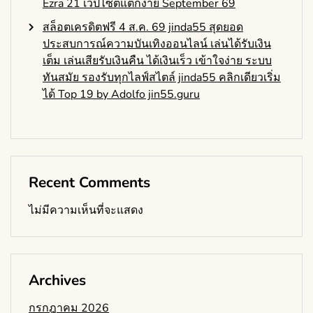
Ezra 21 เวปไซต์แตกง่าย September 69
สล็อตเครดิตฟรี 4 ส.ค. 69 jinda55 สุดยอด
ประสบการณ์ความบันเทิงออนไลน์ เล่นได้รับเงิน
เต็ม เล่นเสียรับเงินคืน ได้เงินเร็ว เข้าใจง่าย ระบบ
ทันสมัย รองรับทุกไลฟ์สไตล์ jinda55 คลิกเดียวเริ่ม
ได้ Top 19 by Adolfo jin55.guru
Recent Comments
ไม่มีความเห็นที่จะแสดง
Archives
กรกฎาคม 2026