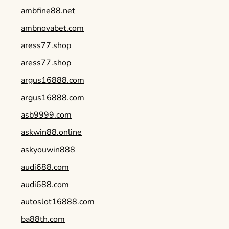
ambfine88.net
ambnovabet.com
aress77.shop
aress77.shop
argus16888.com
argus16888.com
asb9999.com
askwin88.online
askyouwin888
audi688.com
audi688.com
autoslot16888.com
ba88th.com