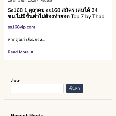
25 มิถุนายน 2025
-
Melissa
Ss168 1 ตุลาคม ss168 สมัคร เล่นได้ 24
ชม.ไม่มีขั้นต่ำไม่ต้องทำยอด Top 7 by Thad
ss168vip.com
หากคุณกำลังมองห…
Read More
ค้นหา
ค้นหา
Recent Posts