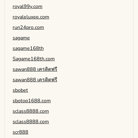
royal99y.com
royaleluxee.com
run24pro.com
sagame
sagame168th
Sagame168th.com
sawan888 เครดิตฟรี
sawan888 เครดิตฟรี
sbobet
sbotop1688.com
sclass8888.com
sclass8888.com
scr888