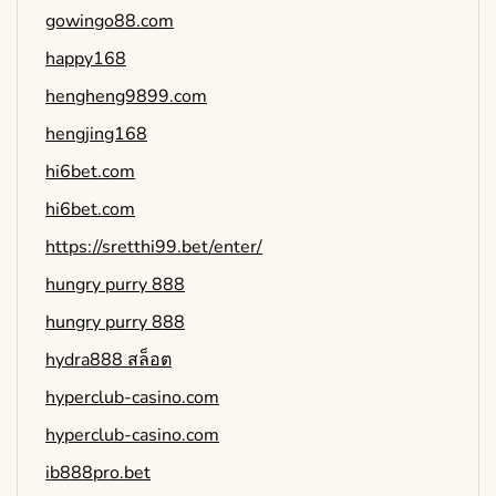
gowingo88.com
happy168
hengheng9899.com
hengjing168
hi6bet.com
hi6bet.com
https://sretthi99.bet/enter/
hungry purry 888
hungry purry 888
hydra888 สล็อต
hyperclub-casino.com
hyperclub-casino.com
ib888pro.bet