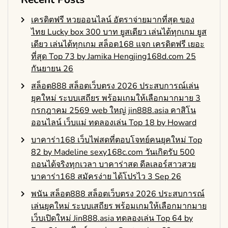
เครดิตฟรี หวยออนไลน์ อัตราจ่ายมากที่สุด ของ
ไทย Lucky box 300 บาท ยูสเดียว เล่นได้ทุกเกม ยูส
เดียว เล่นได้ทุกเกม สล็อต168 แจก เครดิตฟรี เยอะ
ที่สุด Top 73 by Jamika Hengjing168d.com 25
กันยายน 26
สล็อต888 สล็อตเว็บตรง 2026 ประสบการณ์เล่น
ยุคใหม่ ระบบเสถียร พร้อมเกมให้เลือกมากมาย 3
กรกฎาคม 2569 web ใหญ่ jin888.asia คาสิโน
ออนไลน์ เว็บแม่ ทดลองเล่น Top 18 by Howard
บาคาร่า168 เว็บไพ่สดที่ตอบโจทย์คนยุคใหม่ Top
82 by Madeline sexy168c.com วันเกิดรับ 500
ถอนได้จริงทุกเวลา บาคาร่าสด ดีลเลอร์สาวสวย
บาคาร่า168 สมัครง่าย ได้โปรไว 3 Sep 26
พนัน สล็อต888 สล็อตเว็บตรง 2026 ประสบการณ์
เล่นยุคใหม่ ระบบเสถียร พร้อมเกมให้เลือกมากมาย
เว็บเปิดใหม่ Jin888.asia ทดลองเล่น Top 64 by