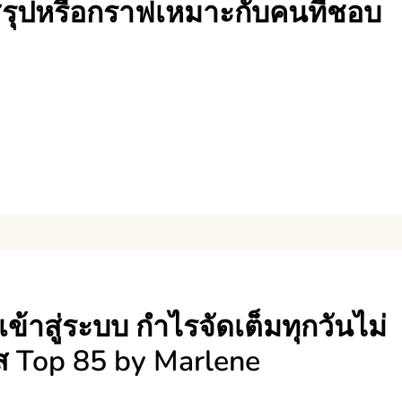
ล์สรุปหรือกราฟเหมาะกับคนที่ชอบ
้าสู่ระบบ กำไรจัดเต็มทุกวันไม่
ส Top 85 by Marlene