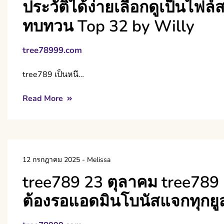
ประวัติได้ง่ายเลือกดูเป็นไฟ
ทบทวน Top 32 by Willy
tree78999.com
tree789 เป็นหนึ…
Read More
12 กรกฎาคม 2025
-
Melissa
tree789 23 ตุลาคม tree789 เข
ต้องรอแอดมินโบนัสแจกทุกยู