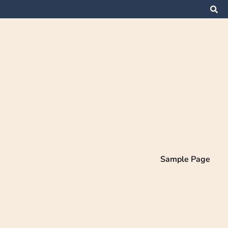
Sample Page