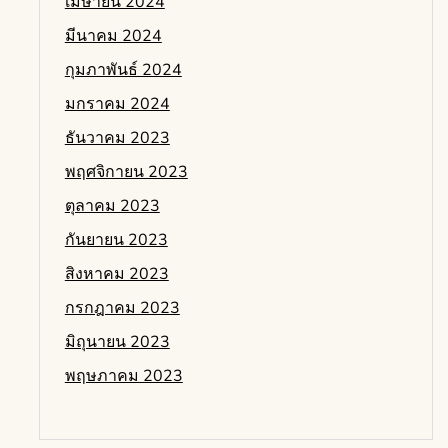
เมษายน 2024
มีนาคม 2024
กุมภาพันธ์ 2024
มกราคม 2024
ธันวาคม 2023
พฤศจิกายน 2023
ตุลาคม 2023
กันยายน 2023
สิงหาคม 2023
กรกฎาคม 2023
มิถุนายน 2023
พฤษภาคม 2023