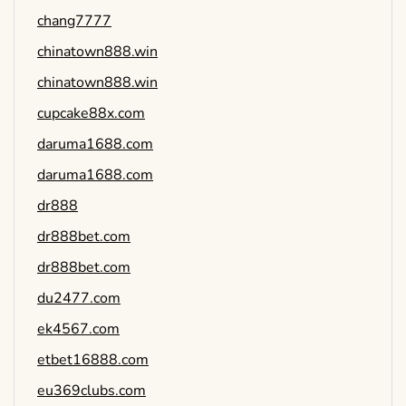
chang7777
chinatown888.win
chinatown888.win
cupcake88x.com
daruma1688.com
daruma1688.com
dr888
dr888bet.com
dr888bet.com
du2477.com
ek4567.com
etbet16888.com
eu369clubs.com