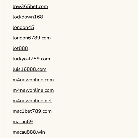
lnw365bet.com
lockdown168
london45
london6789.com
lot888
luckycat789.com
luis16888.com
m4newonline.com
m4newonline.com
m4newonline.net
mac1bet789.com
macau69
macau888.win