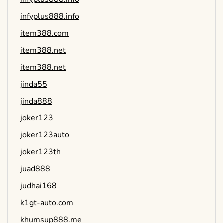
infyplus888.info
item388.com
item388.net
item388.net
jinda55
jinda888
joker123
joker123auto
joker123th
juad888
judhai168
k1gt-auto.com
khumsup888.me