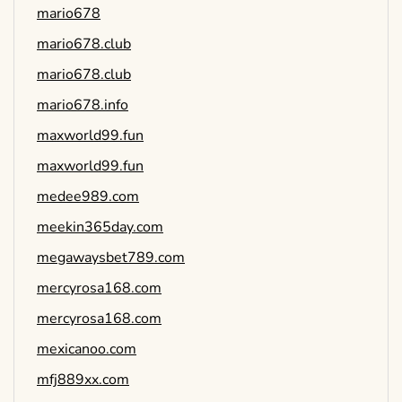
mario678
mario678.club
mario678.club
mario678.info
maxworld99.fun
maxworld99.fun
medee989.com
meekin365day.com
megawaysbet789.com
mercyrosa168.com
mercyrosa168.com
mexicanoo.com
mfj889xx.com