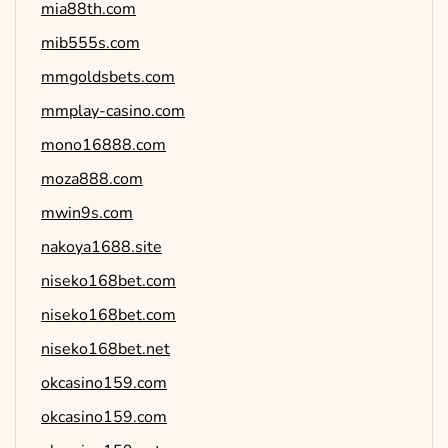
mia88th.com
mib555s.com
mmgoldsbets.com
mmplay-casino.com
mono16888.com
moza888.com
mwin9s.com
nakoya1688.site
niseko168bet.com
niseko168bet.com
niseko168bet.net
okcasino159.com
okcasino159.com