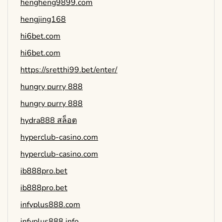
hengheng9899.com
hengjing168
hi6bet.com
hi6bet.com
https://sretthi99.bet/enter/
hungry purry 888
hungry purry 888
hydra888 สล็อต
hyperclub-casino.com
hyperclub-casino.com
ib888pro.bet
ib888pro.bet
infyplus888.com
infyplus888.info