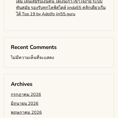
เต็ม เล่นเสียรับเงินคืน ได้เงินเร็ว เข้าใจง่าย ระบบ
ทันสมัย รองรับทุกไลฟ์สไตล์ jinda55 คลิกเดียวเริ่ม
ได้ Top 19 by Adolfo jin55.guru
Recent Comments
ไม่มีความเห็นที่จะแสดง
Archives
กรกฎาคม 2026
มิถุนายน 2026
พฤษภาคม 2026