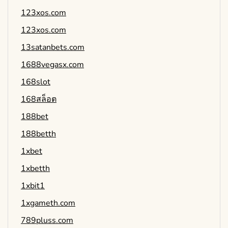
123xos.com
123xos.com
13satanbets.com
1688vegasx.com
168slot
168สล็อต
188bet
188betth
1xbet
1xbetth
1xbit1
1xgameth.com
789pluss.com