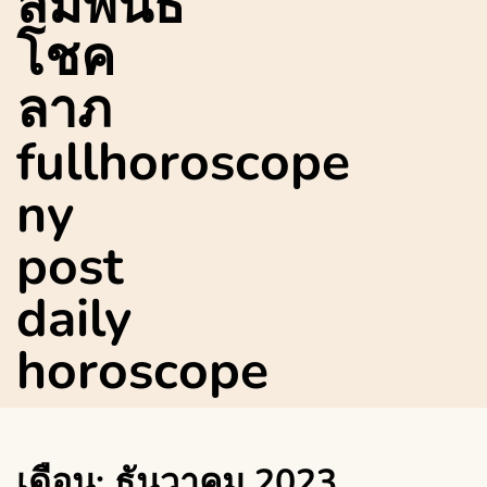
สัมพันธ์
โชค
ลาภ
fullhoroscope
ny
post
daily
horoscope
เดือน:
ธันวาคม 2023