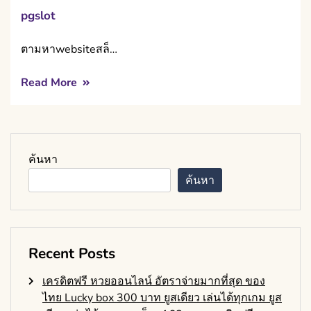
pgslot
ตามหาwebsiteสล็…
Read More
ค้นหา
ค้นหา
Recent Posts
เครดิตฟรี หวยออนไลน์ อัตราจ่ายมากที่สุด ของ
ไทย Lucky box 300 บาท ยูสเดียว เล่นได้ทุกเกม ยูส