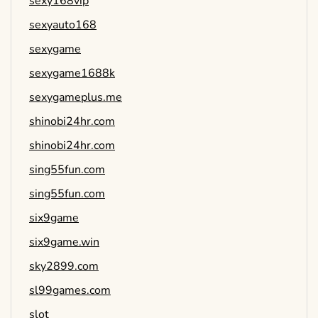
sexy168vip
sexyauto168
sexygame
sexygame1688k
sexygameplus.me
shinobi24hr.com
shinobi24hr.com
sing55fun.com
sing55fun.com
six9game
six9game.win
sky2899.com
sl99games.com
slot