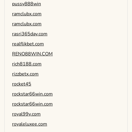
pussy888win
ramclubx.com
ramclubx.com
rasri365day.com
realflikbet.com
RENO88WIN.COM
rich8188.com
rizzbetx.com
rocket45
rockstar66win.com
rockstar66win.com
royal99y.com
royaleluxee.com