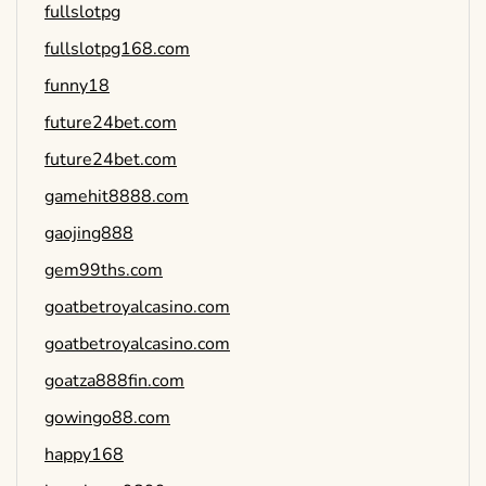
fullslotpg
fullslotpg168.com
funny18
future24bet.com
future24bet.com
gamehit8888.com
gaojing888
gem99ths.com
goatbetroyalcasino.com
goatbetroyalcasino.com
goatza888fin.com
gowingo88.com
happy168