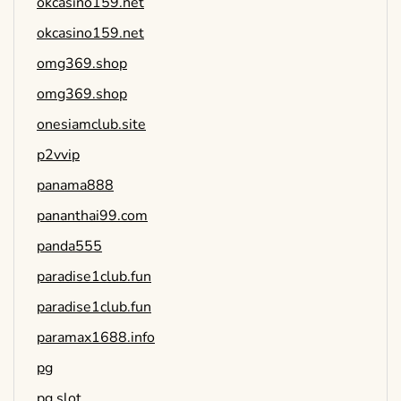
okcasino159.net
okcasino159.net
omg369.shop
omg369.shop
onesiamclub.site
p2vvip
panama888
pananthai99.com
panda555
paradise1club.fun
paradise1club.fun
paramax1688.info
pg
pg slot