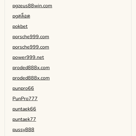
pgzeus88win.com
pgสล็อต
pokbet
porsche999.com
porsche999.com
power999.net
proded888x.com
proded888x.com
punpro66
PunPro777
puntaek66
puntaek77
pussy888