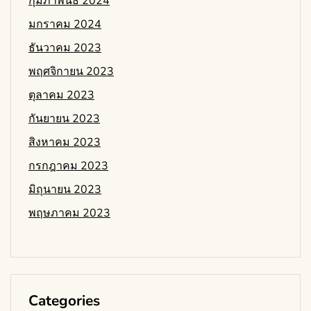
กุมภาพันธ์ 2024
มกราคม 2024
ธันวาคม 2023
พฤศจิกายน 2023
ตุลาคม 2023
กันยายน 2023
สิงหาคม 2023
กรกฎาคม 2023
มิถุนายน 2023
พฤษภาคม 2023
Categories