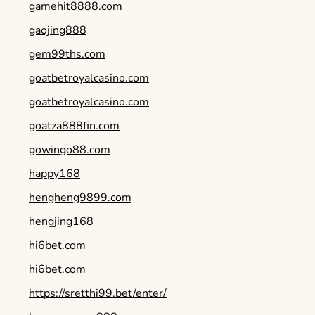
gamehit8888.com
gaojing888
gem99ths.com
goatbetroyalcasino.com
goatbetroyalcasino.com
goatza888fin.com
gowingo88.com
happy168
hengheng9899.com
hengjing168
hi6bet.com
hi6bet.com
https://sretthi99.bet/enter/