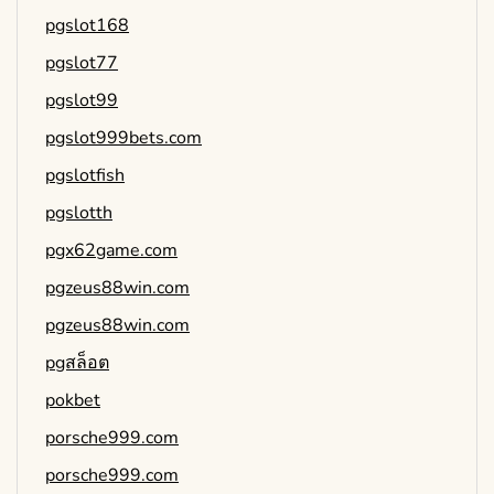
pgslot168
pgslot77
pgslot99
pgslot999bets.com
pgslotfish
pgslotth
pgx62game.com
pgzeus88win.com
pgzeus88win.com
pgสล็อต
pokbet
porsche999.com
porsche999.com