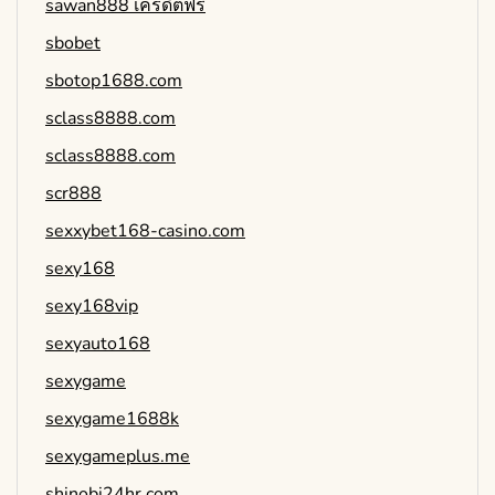
sawan888 เครดิตฟรี
sbobet
sbotop1688.com
sclass8888.com
sclass8888.com
scr888
sexxybet168-casino.com
sexy168
sexy168vip
sexyauto168
sexygame
sexygame1688k
sexygameplus.me
shinobi24hr.com