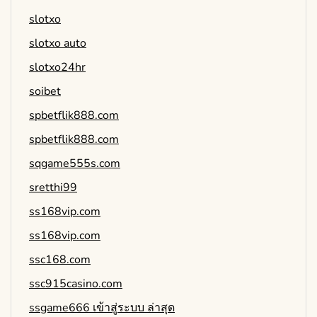
slotxo
slotxo auto
slotxo24hr
soibet
spbetflik888.com
spbetflik888.com
sqgame555s.com
sretthi99
ss168vip.com
ss168vip.com
ssc168.com
ssc915casino.com
ssgame666 เข้าสู่ระบบ ล่าสุด