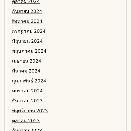
ตุลาคม 2024
กันยายน 2024
สิงหาคม 2024
กรกฎาคม 2024
มิถุนายน 2024
พฤษภาคม 2024
เมษายน 2024
มีนาคม 2024
กุมภาพันธ์ 2024
มกราคม 2024
ธันวาคม 2023
พฤศจิกายน 2023
ตุลาคม 2023
กันยายน 2023