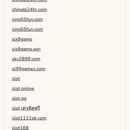
shinobi24hr.com
sing55fun.com
sing55fun.com
six9game
six9game.win
sky2899.com
sl99games.com
slot
slot online
slot pg
slot เครดิตฟรี
slot1111ok.com
slot168