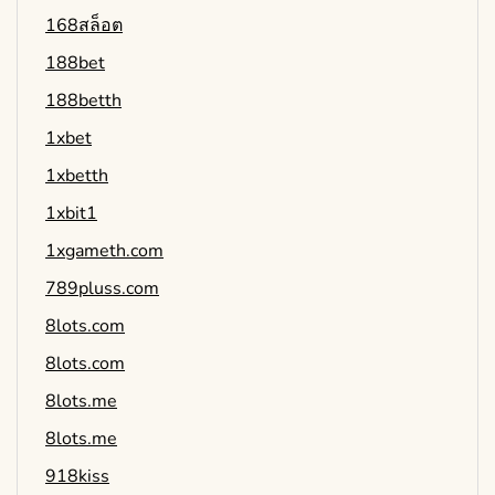
168สล็อต
188bet
188betth
1xbet
1xbetth
1xbit1
1xgameth.com
789pluss.com
8lots.com
8lots.com
8lots.me
8lots.me
918kiss