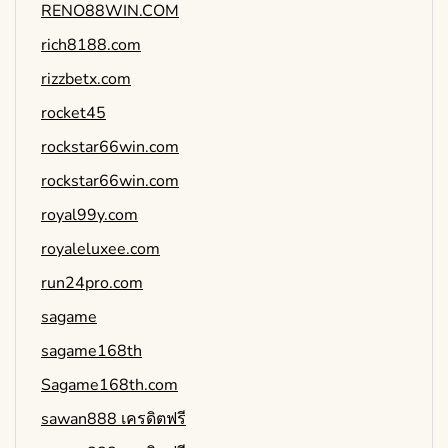
RENO88WIN.COM
rich8188.com
rizzbetx.com
rocket45
rockstar66win.com
rockstar66win.com
royal99y.com
royaleluxee.com
run24pro.com
sagame
sagame168th
Sagame168th.com
sawan888 เครดิตฟรี