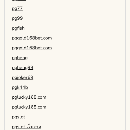
pg77
pg99
pgfish
pggold168bet.com
pggold168bet.com
pgheng
pgheng99
pgjoker69
pgk44b
pglucky168.com
pglucky168.com
pgslot
pgslot เว็บตรง