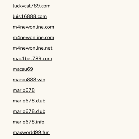
luckycat789.com
luis16888.com
m4newonline.com
m4newonline.com
m4newonline.net
mac1bet789.com
macau69
macau888.win
mario678
mario678.club
mario678.club
mario678.info
maxworld99.fun