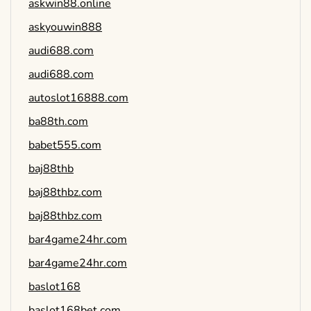
askwin88.online
askyouwin888
audi688.com
audi688.com
autoslot16888.com
ba88th.com
babet555.com
baj88thb
baj88thbz.com
baj88thbz.com
bar4game24hr.com
bar4game24hr.com
baslot168
baslot168bet.com