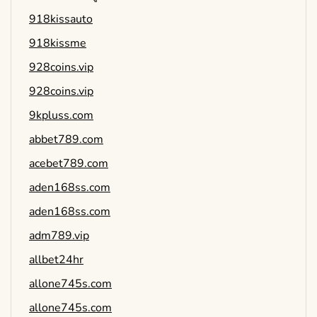
918kissauto
918kissme
928coins.vip
928coins.vip
9kpluss.com
abbet789.com
acebet789.com
aden168ss.com
aden168ss.com
adm789.vip
allbet24hr
allone745s.com
allone745s.com