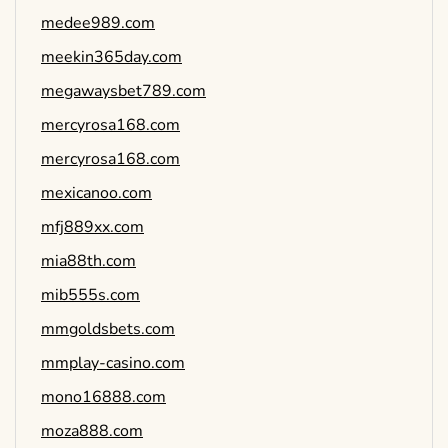
medee989.com
meekin365day.com
megawaysbet789.com
mercyrosa168.com
mercyrosa168.com
mexicanoo.com
mfj889xx.com
mia88th.com
mib555s.com
mmgoldsbets.com
mmplay-casino.com
mono16888.com
moza888.com