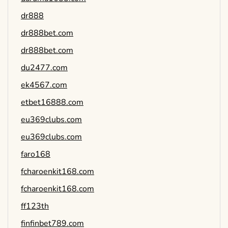
dr888
dr888bet.com
dr888bet.com
du2477.com
ek4567.com
etbet16888.com
eu369clubs.com
eu369clubs.com
faro168
fcharoenkit168.com
fcharoenkit168.com
ff123th
finfinbet789.com