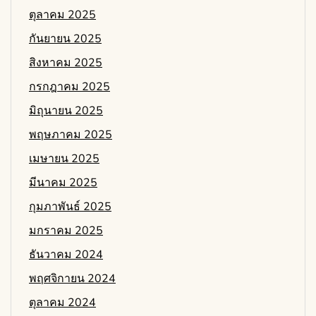
ตุลาคม 2025
กันยายน 2025
สิงหาคม 2025
กรกฎาคม 2025
มิถุนายน 2025
พฤษภาคม 2025
เมษายน 2025
มีนาคม 2025
กุมภาพันธ์ 2025
มกราคม 2025
ธันวาคม 2024
พฤศจิกายน 2024
ตุลาคม 2024