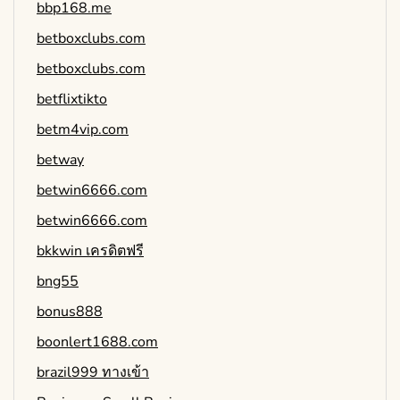
bbp168.me
betboxclubs.com
betboxclubs.com
betflixtikto
betm4vip.com
betway
betwin6666.com
betwin6666.com
bkkwin เครดิตฟรี
bng55
bonus888
boonlert1688.com
brazil999 ทางเข้า