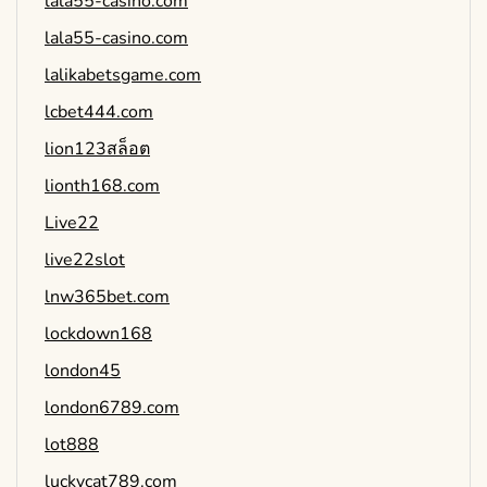
lala55-casino.com
lala55-casino.com
lalikabetsgame.com
lcbet444.com
lion123สล็อต
lionth168.com
Live22
live22slot
lnw365bet.com
lockdown168
london45
london6789.com
lot888
luckycat789.com