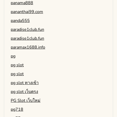
panama888
pananthai99.com
panda555
paradise1club.fun
paradise1club.fun
paramax1688.info
pg
pg slot
pg slot
pg slot ทางเข้า
pg slot เว็บตรง
PG Slot เว็บใหม่
pg718