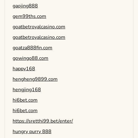
gaojing888
gem99ths.com
goatbetroyalcasino.com
goatbetroyalcasino.com
goatza888fin.com
gowingo88.com
happy168
hengheng9899.com
hengjing168
hi6bet.com
hi6bet.com
https://sretthi99.bet/enter/
hungry purry 888