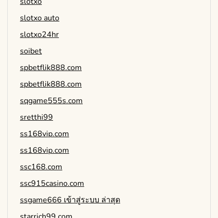
slotxo
slotxo auto
slotxo24hr
soibet
spbetflik888.com
spbetflik888.com
sqgame555s.com
sretthi99
ss168vip.com
ss168vip.com
ssc168.com
ssc915casino.com
ssgame666 เข้าสู่ระบบ ล่าสุด
starrich99.com