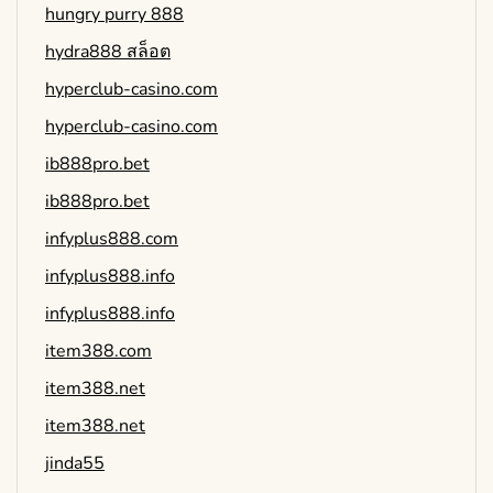
hungry purry 888
hydra888 สล็อต
hyperclub-casino.com
hyperclub-casino.com
ib888pro.bet
ib888pro.bet
infyplus888.com
infyplus888.info
infyplus888.info
item388.com
item388.net
item388.net
jinda55