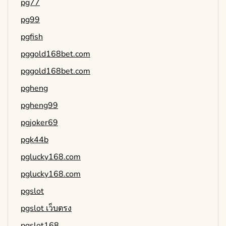
pg77
pg99
pgfish
pggold168bet.com
pggold168bet.com
pgheng
pgheng99
pgjoker69
pgk44b
pglucky168.com
pglucky168.com
pgslot
pgslot เว็บตรง
pgslot168