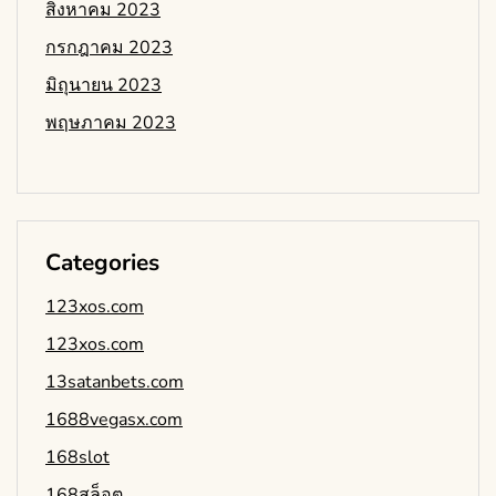
สิงหาคม 2023
กรกฎาคม 2023
มิถุนายน 2023
พฤษภาคม 2023
Categories
123xos.com
123xos.com
13satanbets.com
1688vegasx.com
168slot
168สล็อต