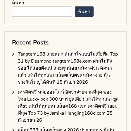
ค้นหา
ค้นหา
Recent Posts
Tangtem168 สายแตก ลุ้นกำไรแบบไม่เสียฟีล Top
31 by Desmond tangtem168e.com ฝากไม่ถึง
ร้อย ได้สอยตังแน่ สายทุนน้อย สมัครด่วน คัดมา
แล้ว เล่นได้ทุกเกม สล็อตเว็บตรง สมัครง่าย ลุ้น
รางวัลใหญ่ได้ทันที 15 กันยา 2026
เครดิตฟรี หวยออนไลน์ อัตราจ่ายมากที่สุด ของ
ไทย Lucky box 300 บาท ยูสเดียว เล่นได้ทุกเกม ยูส
เดียว เล่นได้ทุกเกม สล็อต168 แจก เครดิตฟรี เยอะ
ที่สุด Top 73 by Jamika Hengjing168d.com 25
กันยายน 26
สล็อต888 สล็อตเว็บตรง 2026 ประสบการณ์เล่น