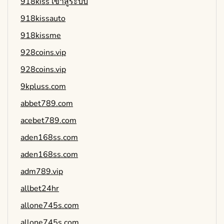
918kiss เข้าสู่ระบบ
918kissauto
918kissme
928coins.vip
928coins.vip
9kpluss.com
abbet789.com
acebet789.com
aden168ss.com
aden168ss.com
adm789.vip
allbet24hr
allone745s.com
allone745s.com