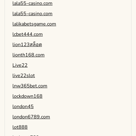
lala55-casino.com
lala55-casino.com
lalikabetsgame.com
lcbet444.com
lion123สล็อต
lionth168.com
Live22
live22slot
lnw365bet.com
lockdown168
london45
london6789.com
lot888