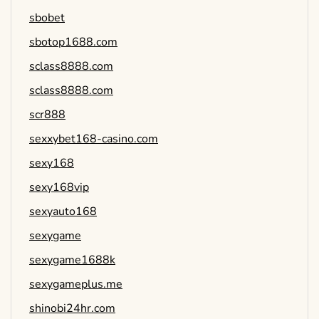
sbobet
sbotop1688.com
sclass8888.com
sclass8888.com
scr888
sexxybet168-casino.com
sexy168
sexy168vip
sexyauto168
sexygame
sexygame1688k
sexygameplus.me
shinobi24hr.com