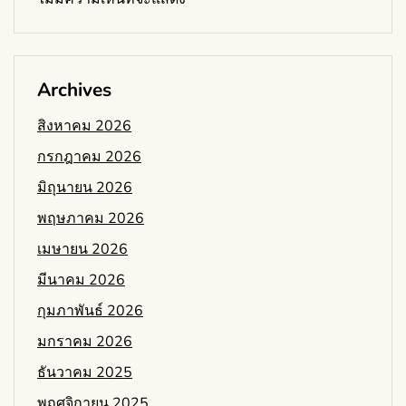
Archives
สิงหาคม 2026
กรกฎาคม 2026
มิถุนายน 2026
พฤษภาคม 2026
เมษายน 2026
มีนาคม 2026
กุมภาพันธ์ 2026
มกราคม 2026
ธันวาคม 2025
พฤศจิกายน 2025