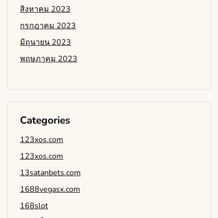
สิงหาคม 2023
กรกฎาคม 2023
มิถุนายน 2023
พฤษภาคม 2023
Categories
123xos.com
123xos.com
13satanbets.com
1688vegasx.com
168slot