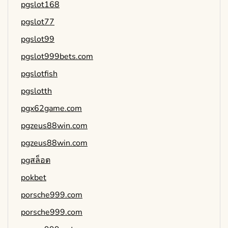
pgslot168
pgslot77
pgslot99
pgslot999bets.com
pgslotfish
pgslotth
pgx62game.com
pgzeus88win.com
pgzeus88win.com
pgสล็อต
pokbet
porsche999.com
porsche999.com