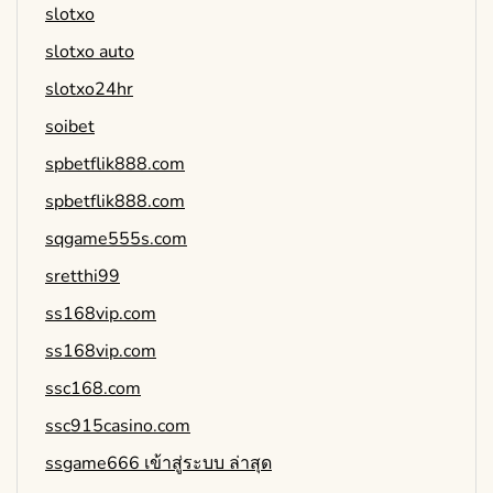
slotxo
slotxo auto
slotxo24hr
soibet
spbetflik888.com
spbetflik888.com
sqgame555s.com
sretthi99
ss168vip.com
ss168vip.com
ssc168.com
ssc915casino.com
ssgame666 เข้าสู่ระบบ ล่าสุด