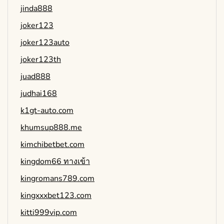
jinda888
joker123
joker123auto
joker123th
juad888
judhai168
k1gt-auto.com
khumsup888.me
kimchibetbet.com
kingdom66 ทางเข้า
kingromans789.com
kingxxxbet123.com
kitti999vip.com