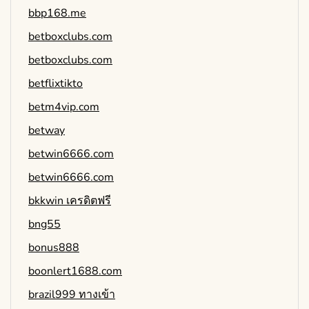
bbp168.me
betboxclubs.com
betboxclubs.com
betflixtikto
betm4vip.com
betway
betwin6666.com
betwin6666.com
bkkwin เครดิตฟรี
bng55
bonus888
boonlert1688.com
brazil999 ทางเข้า