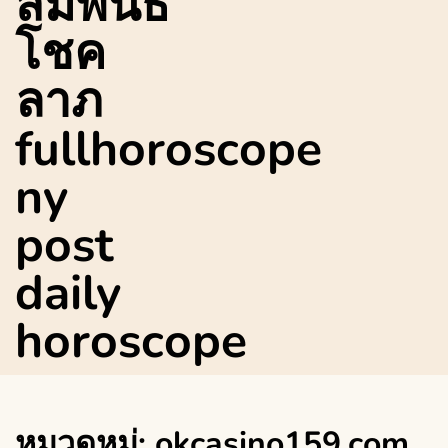
สัมพันธ์
โชค
ลาภ
fullhoroscope
ny
post
daily
horoscope
หมวดหมู่:
okcasino159.com