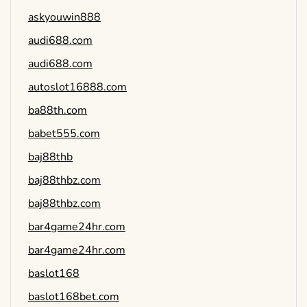
askyouwin888
audi688.com
audi688.com
autoslot16888.com
ba88th.com
babet555.com
baj88thb
baj88thbz.com
baj88thbz.com
bar4game24hr.com
bar4game24hr.com
baslot168
baslot168bet.com