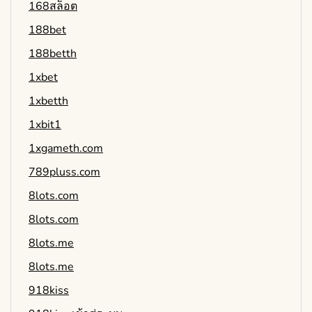
168สล็อต
188bet
188betth
1xbet
1xbetth
1xbit1
1xgameth.com
789pluss.com
8lots.com
8lots.com
8lots.me
8lots.me
918kiss