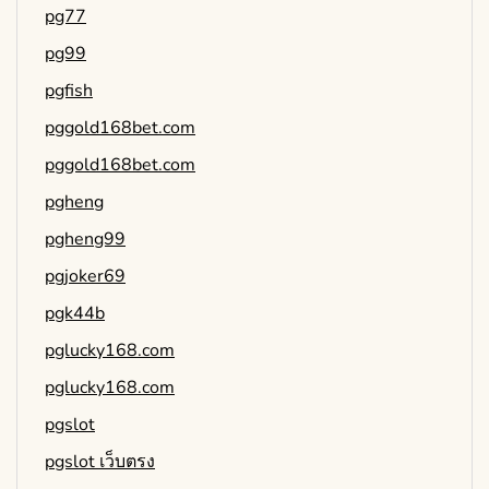
pg77
pg99
pgfish
pggold168bet.com
pggold168bet.com
pgheng
pgheng99
pgjoker69
pgk44b
pglucky168.com
pglucky168.com
pgslot
pgslot เว็บตรง