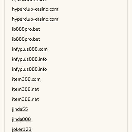
hyperclub-casino.com
hyperclub-casino.com
ib888pro.bet
ib888pro.bet
infyplus888.com
infyplus888.info
infyplus888.info
item388.com
item388.net
item388.net
jinda55
jinda888
joker123