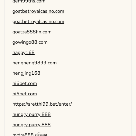
gem99ths.com
goatbetroyalcasino.com
goatbetroyalcasino.com
goatza888fin.com
gowingo88.com
happy168
hengheng9899.com
hengjing168
hi6bet.com
hi6bet.com
https://sretthi99.bet/enter/
hungry purry 888
hungry purry 888
hydra888 สล็อต