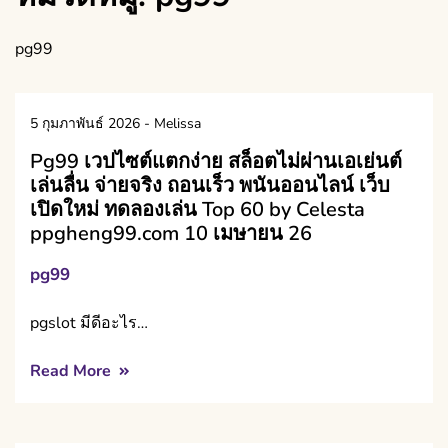
pg99
5 กุมภาพันธ์ 2026
-
Melissa
Pg99 เวปไซต์แตกง่าย สล็อตไม่ผ่านเอเย่นต์
เล่นลื่น จ่ายจริง ถอนเร็ว พนันออนไลน์ เว็บ
เปิดใหม่ ทดลองเล่น Top 60 by Celesta
ppgheng99.com 10 เมษายน 26
pg99
pgslot มีดีอะไร…
Read More