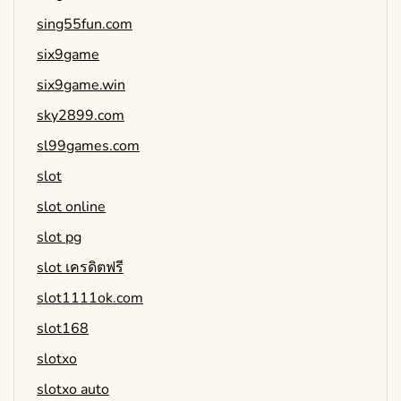
sing55fun.com
six9game
six9game.win
sky2899.com
sl99games.com
slot
slot online
slot pg
slot เครดิตฟรี
slot1111ok.com
slot168
slotxo
slotxo auto