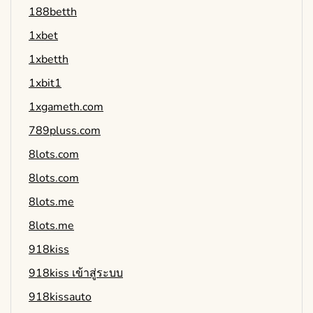
188betth
1xbet
1xbetth
1xbit1
1xgameth.com
789pluss.com
8lots.com
8lots.com
8lots.me
8lots.me
918kiss
918kiss เข้าสู่ระบบ
918kissauto