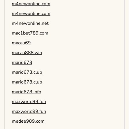
m4newonline.com
m4newonline.com
m4newonline.net
mac1bet789.com
macau69
macau888.win
mario678
mario678.club
mario678.club
mario678.info
maxworld99.fun
maxworld99.fun
medee989.com