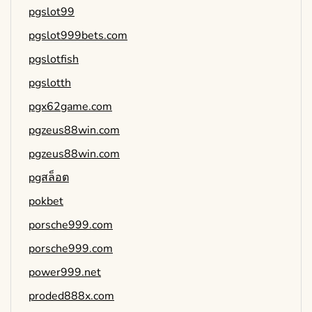
pgslot99
pgslot999bets.com
pgslotfish
pgslotth
pgx62game.com
pgzeus88win.com
pgzeus88win.com
pgสล็อต
pokbet
porsche999.com
porsche999.com
power999.net
proded888x.com