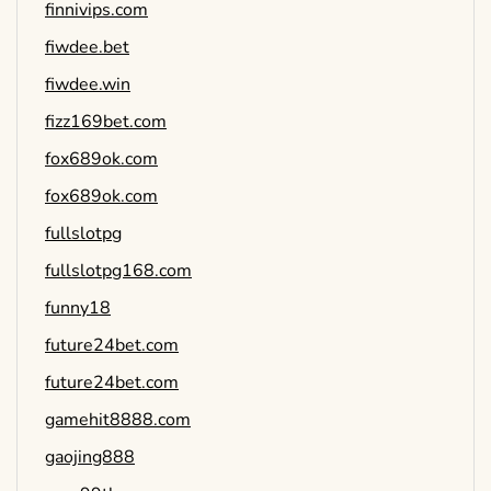
finnivips.com
fiwdee.bet
fiwdee.win
fizz169bet.com
fox689ok.com
fox689ok.com
fullslotpg
fullslotpg168.com
funny18
future24bet.com
future24bet.com
gamehit8888.com
gaojing888