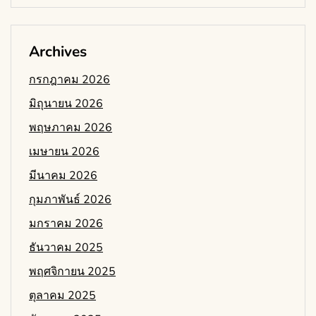
Archives
กรกฎาคม 2026
มิถุนายน 2026
พฤษภาคม 2026
เมษายน 2026
มีนาคม 2026
กุมภาพันธ์ 2026
มกราคม 2026
ธันวาคม 2025
พฤศจิกายน 2025
ตุลาคม 2025