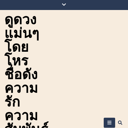
Skip
to
ดูดวง
content
แม่นๆ
โดย
โหร
ชื่อดัง
ความ
รัก
ความ