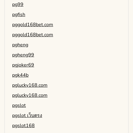
pg99
pgfish
pggold168bet.com
pggold168bet.com
pgheng
pgheng99
pgjoker69
pgk44b
pglucky168.com
pglucky168.com
pgslot
pgslot เว็บตรง
pgslot168