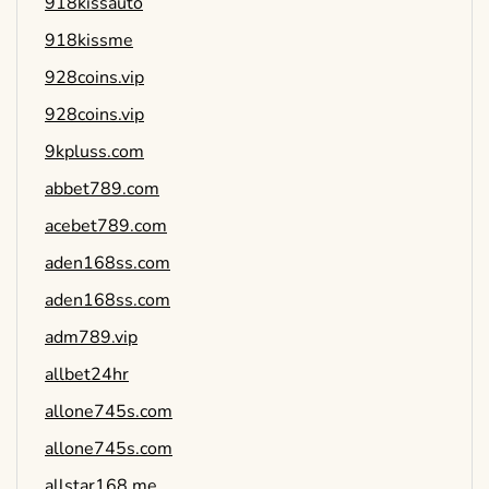
918kissauto
918kissme
928coins.vip
928coins.vip
9kpluss.com
abbet789.com
acebet789.com
aden168ss.com
aden168ss.com
adm789.vip
allbet24hr
allone745s.com
allone745s.com
allstar168.me