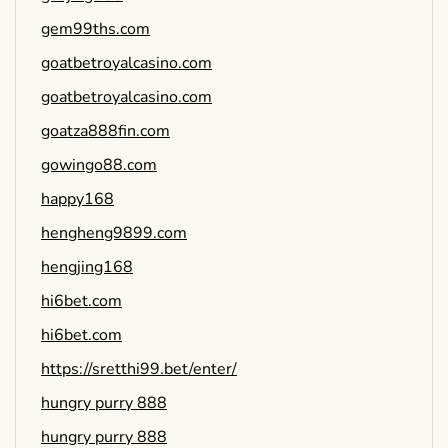
gem99ths.com
goatbetroyalcasino.com
goatbetroyalcasino.com
goatza888fin.com
gowingo88.com
happy168
hengheng9899.com
hengjing168
hi6bet.com
hi6bet.com
https://sretthi99.bet/enter/
hungry purry 888
hungry purry 888