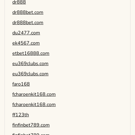
dr888
dr888bet.com
dr888bet.com
du2477.com
ek4567.com
etbet16888.com
eu369clubs.com
eu369clubs.com
faro168
fcharoenkit168.com
fcharoenkit168.com
ff123th
finfinbet789.com