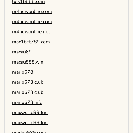
luis16888.com
m4newonline.com
m4newonline.com
m4newonline.net
mac1bet789.com
macau69
macau888.win
mario678
mario678.club
mario678.club
mario678.info
maxworld99.fun
maxworld99.fun
medee989.com