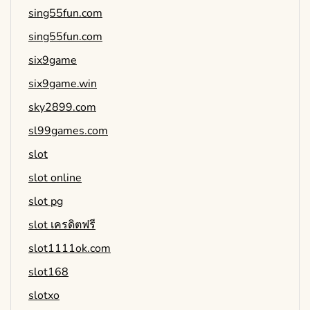
sing55fun.com
sing55fun.com
six9game
six9game.win
sky2899.com
sl99games.com
slot
slot online
slot pg
slot เครดิตฟรี
slot1111ok.com
slot168
slotxo