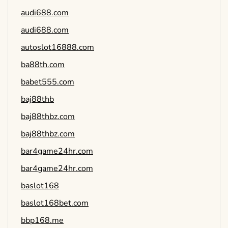
audi688.com
audi688.com
autoslot16888.com
ba88th.com
babet555.com
baj88thb
baj88thbz.com
baj88thbz.com
bar4game24hr.com
bar4game24hr.com
baslot168
baslot168bet.com
bbp168.me