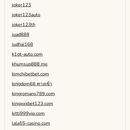
joker123
joker123auto
joker123th
juad888
judhai168
k1gt-auto.com
khumsup888.me
kimchibetbet.com
kingdom66 ทางเข้า
kingromans789.com
kingxxxbet123.com
kitti999vip.com
lala55-casino.com