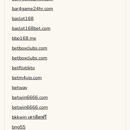
bar4game24hr.com
baslot168
baslot168bet.com
bbp168.me
betboxclubs.com
betboxclubs.com
betflixtikto
betm4vip.com
betway
betwin6666.com
betwin6666.com
bkkwin เครดิตฟรี
bng55