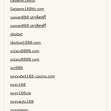
sagame168th
Sagame168th.com
sawan888 เครดิตฟรี
sawan888 เครดิตฟรี
sbobet
sbotop1688.com
sclass8888.com
sclass8888.com
scr888
sexxybet168-casino.com
sexy168
sexy168vip
sexyauto168
sexygame