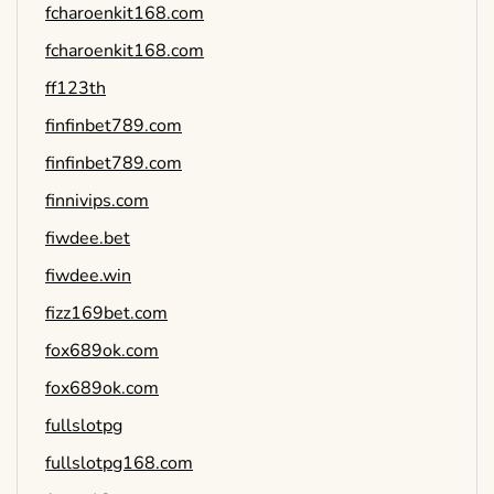
fcharoenkit168.com
fcharoenkit168.com
ff123th
finfinbet789.com
finfinbet789.com
finnivips.com
fiwdee.bet
fiwdee.win
fizz169bet.com
fox689ok.com
fox689ok.com
fullslotpg
fullslotpg168.com