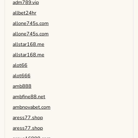
adm789.vip
allbet24hr
allone745s.com
allone745s.com
allstar168.me
allstar168.me
alot66
alot666
amb888
ambfine88.net
ambnovabet.com
aress77.shop
aress77.shop