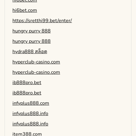
hi6bet.com
hi6bet.com
https://sretthi99.bet/enter/
hungry purry 888
hungry purry 888
hydra888 สล็อต
hyperclub-casino.com
hyperclub-casino.com
ib888pro.bet
ib888pro.bet
infyplus888.com
infyplus888.info
infyplus888.info
item388.com