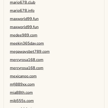
mario678.club
mario678.info
maxworld99.fun
maxworld99.fun
medee989.com
meekin365day.com
megawaysbet789.com
mercyrosa168.com
mercyrosa168.com
mexicanoo.com
mfj889xx.com
mia88th.com
mib555s.com