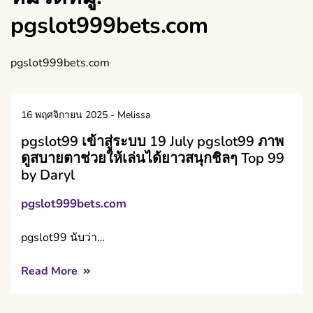
pgslot999bets.com
pgslot999bets.com
16 พฤศจิกายน 2025
-
Melissa
pgslot99 เข้าสู่ระบบ 19 July pgslot99 ภาพ
ดูสบายตาช่วยให้เล่นได้ยาวสนุกชิลๆ Top 99
by Daryl
pgslot999bets.com
pgslot99 นับว่า…
Read More