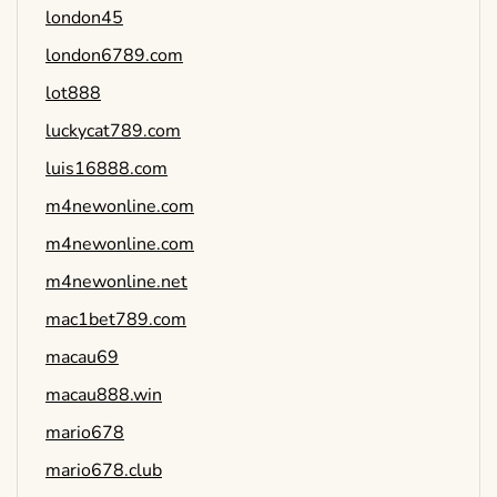
london45
london6789.com
lot888
luckycat789.com
luis16888.com
m4newonline.com
m4newonline.com
m4newonline.net
mac1bet789.com
macau69
macau888.win
mario678
mario678.club