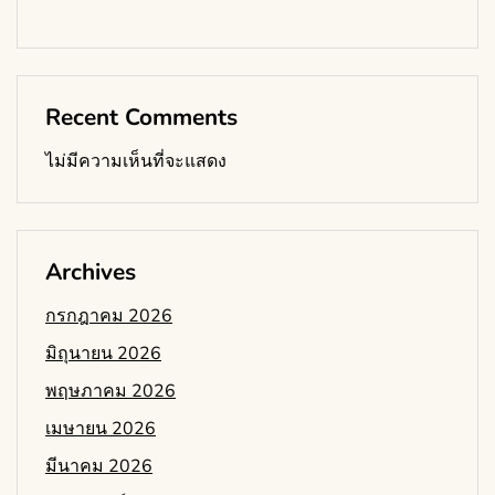
Recent Comments
ไม่มีความเห็นที่จะแสดง
Archives
กรกฎาคม 2026
มิถุนายน 2026
พฤษภาคม 2026
เมษายน 2026
มีนาคม 2026