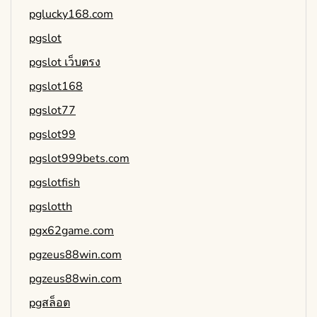
pglucky168.com
pgslot
pgslot เว็บตรง
pgslot168
pgslot77
pgslot99
pgslot999bets.com
pgslotfish
pgslotth
pgx62game.com
pgzeus88win.com
pgzeus88win.com
pgสล็อต