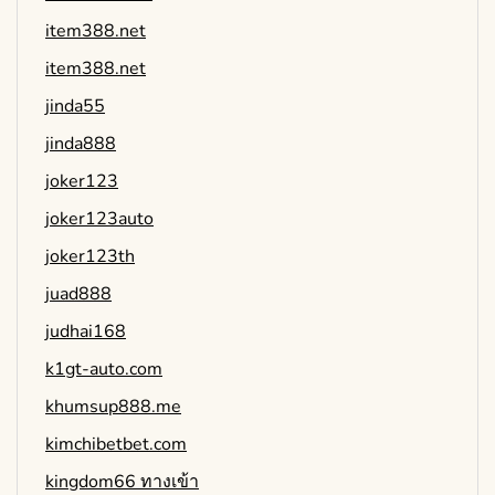
item388.net
item388.net
jinda55
jinda888
joker123
joker123auto
joker123th
juad888
judhai168
k1gt-auto.com
khumsup888.me
kimchibetbet.com
kingdom66 ทางเข้า