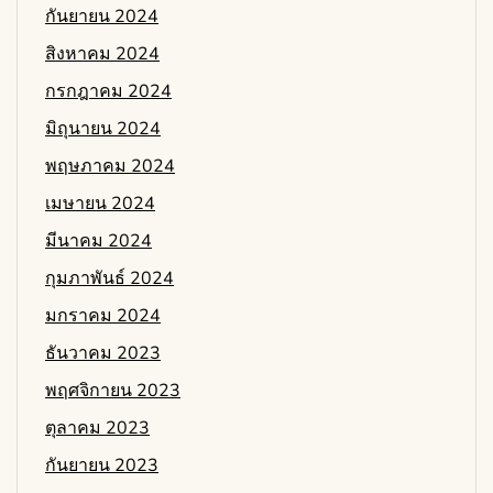
กันยายน 2024
สิงหาคม 2024
กรกฎาคม 2024
มิถุนายน 2024
พฤษภาคม 2024
เมษายน 2024
มีนาคม 2024
กุมภาพันธ์ 2024
มกราคม 2024
ธันวาคม 2023
พฤศจิกายน 2023
ตุลาคม 2023
กันยายน 2023