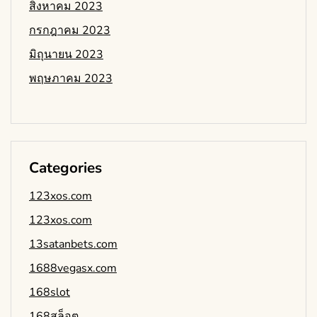
สิงหาคม 2023
กรกฎาคม 2023
มิถุนายน 2023
พฤษภาคม 2023
Categories
123xos.com
123xos.com
13satanbets.com
1688vegasx.com
168slot
168สล็อต