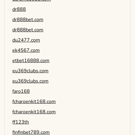
dr888
dr888bet.com
dr888bet.com
du2477.com
ek4567.com
etbet16888.com
eu369clubs.com
eu369clubs.com
faro168
fcharoenkit168.com
fcharoenkit168.com
ff123th
finfinbet789.com