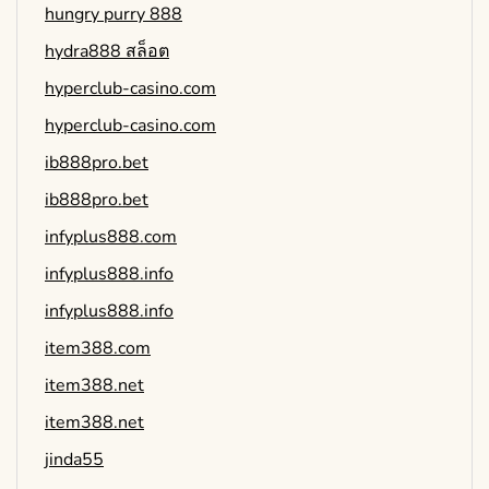
hungry purry 888
hydra888 สล็อต
hyperclub-casino.com
hyperclub-casino.com
ib888pro.bet
ib888pro.bet
infyplus888.com
infyplus888.info
infyplus888.info
item388.com
item388.net
item388.net
jinda55