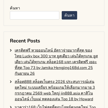
ค้นหา
ค้นหา
Recent Posts
เครดิตฟรี หวยออนไลน์ อัตราจ่ายมากที่สุด ของ
ไทย Lucky box 300 บาท ยูสเดียว เล่นได้ทุกเกม ยูส
เดียว เล่นได้ทุกเกม สล็อต168 แจก เครดิตฟรี เยอะ
ที่สุด Top 73 by Jamika Hengjing168d.com 25
กันยายน 26
สล็อต888 สล็อตเว็บตรง 2026 ประสบการณ์เล่น
ยุคใหม่ ระบบเสถียร พร้อมเกมให้เลือกมากมาย 3
กรกฎาคม 2569 web ใหญ่ jin888.asia คาสิโน
ออนไลน์ เว็บแม่ ทดลองเล่น Top 18 by Howard
บาคาร่า168 เว็บไพ่สดที่ตอบโจทย์คนยุคใหม่ Top