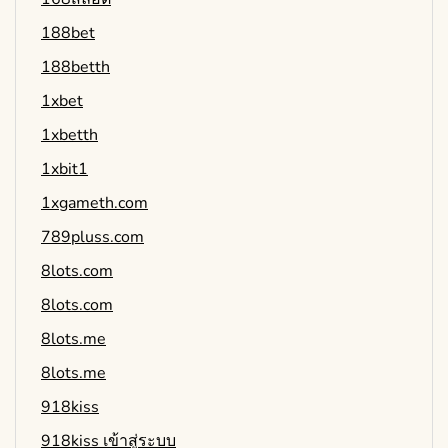
188bet
188betth
1xbet
1xbetth
1xbit1
1xgameth.com
789pluss.com
8lots.com
8lots.com
8lots.me
8lots.me
918kiss
918kiss เข้าสู่ระบบ