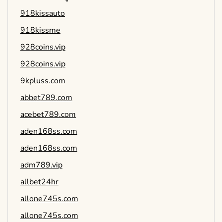
918kissauto
918kissme
928coins.vip
928coins.vip
9kpluss.com
abbet789.com
acebet789.com
aden168ss.com
aden168ss.com
adm789.vip
allbet24hr
allone745s.com
allone745s.com