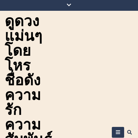
Skip
to
ดูดวง
content
แม่นๆ
โดย
โหร
ชื่อดัง
ความ
รัก
ความ