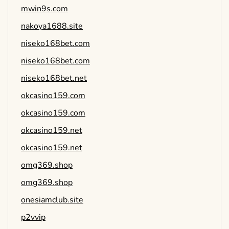
mwin9s.com
nakoya1688.site
niseko168bet.com
niseko168bet.com
niseko168bet.net
okcasino159.com
okcasino159.com
okcasino159.net
okcasino159.net
omg369.shop
omg369.shop
onesiamclub.site
p2vvip