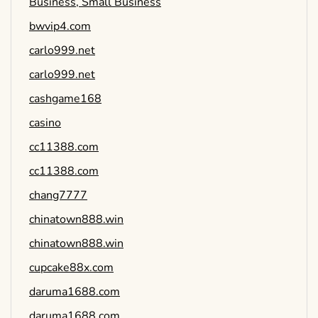
Business, Small Business
bwvip4.com
carlo999.net
carlo999.net
cashgame168
casino
cc11388.com
cc11388.com
chang7777
chinatown888.win
chinatown888.win
cupcake88x.com
daruma1688.com
daruma1688.com