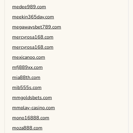
medee989.com
meekin365day.com
megawaysbet789.com
mercyrosa168.com
mercyrosa168.com
mexicanoo.com
mfj889xx.com
mia88th.com
mib555s.com
mmgoldsbets.com
mmplay-casino.com
mono16888.com
moza888.com