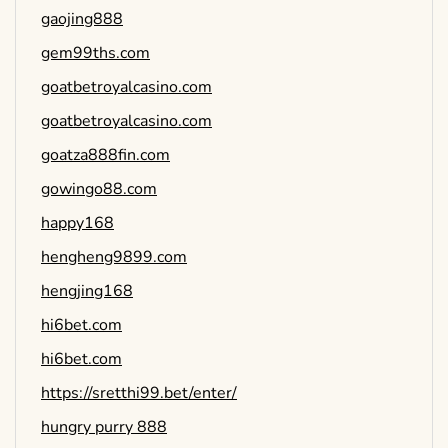
gaojing888
gem99ths.com
goatbetroyalcasino.com
goatbetroyalcasino.com
goatza888fin.com
gowingo88.com
happy168
hengheng9899.com
hengjing168
hi6bet.com
hi6bet.com
https://sretthi99.bet/enter/
hungry purry 888