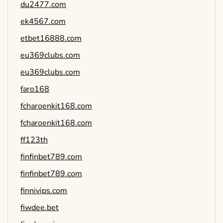
du2477.com
ek4567.com
etbet16888.com
eu369clubs.com
eu369clubs.com
faro168
fcharoenkit168.com
fcharoenkit168.com
ff123th
finfinbet789.com
finfinbet789.com
finnivips.com
fiwdee.bet