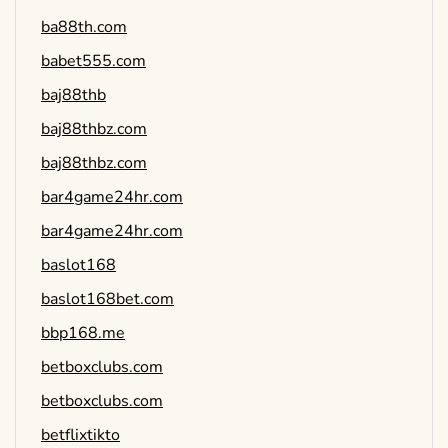
ba88th.com
babet555.com
baj88thb
baj88thbz.com
baj88thbz.com
bar4game24hr.com
bar4game24hr.com
baslot168
baslot168bet.com
bbp168.me
betboxclubs.com
betboxclubs.com
betflixtikto