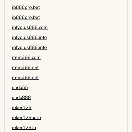
ib888pro.bet
ib888pro.bet
infyplus888.com
infyplus888.info
infyplus888.info
item388.com
item388.net
item388.net
jinda55
jinda888
joker123
joker123auto
joker123th