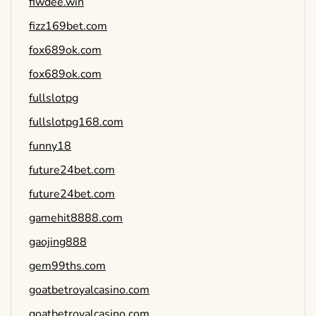
fiwdee.win
fizz169bet.com
fox689ok.com
fox689ok.com
fullslotpg
fullslotpg168.com
funny18
future24bet.com
future24bet.com
gamehit8888.com
gaojing888
gem99ths.com
goatbetroyalcasino.com
goatbetroyalcasino.com