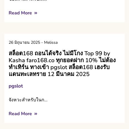
Read More
26 มิถุนายน 2025
-
Melissa
สล็อต168 ถอนได้จริง ไม่มีโกง Top 99 by
Kasha faro168.co ทุกยอดฝาก 10% ไม่ต้อง
ทำเทิร์น ทางเข้า pgslot สล็อต168 เฮงรับ
แดนทะเลทราย 12 มีนาคม 2025
pgslot
จังหวะสำหรับในก…
Read More