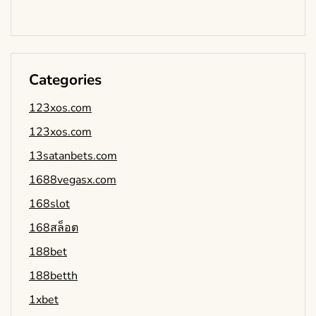
Categories
123xos.com
123xos.com
13satanbets.com
1688vegasx.com
168slot
168สล็อต
188bet
188betth
1xbet