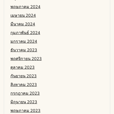
พฤษภาคม 2024
เมษายน 2024
มีนาคม 2024
กุมภาพันธ์ 2024
มกราคม 2024
ธันวาคม 2023
พฤศจิกายน 2023
ตุลาคม 2023
กันยายน 2023
สิงหาคม 2023
กรกฎาคม 2023
มิถุนายน 2023
พฤษภาคม 2023