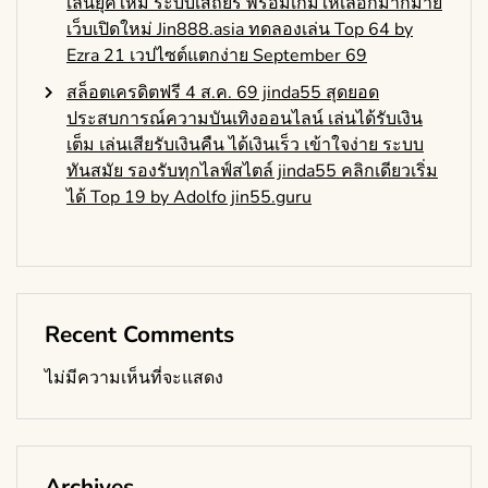
เล่นยุคใหม่ ระบบเสถียร พร้อมเกมให้เลือกมากมาย
เว็บเปิดใหม่ Jin888.asia ทดลองเล่น Top 64 by
Ezra 21 เวปไซต์แตกง่าย September 69
สล็อตเครดิตฟรี 4 ส.ค. 69 jinda55 สุดยอด
ประสบการณ์ความบันเทิงออนไลน์ เล่นได้รับเงิน
เต็ม เล่นเสียรับเงินคืน ได้เงินเร็ว เข้าใจง่าย ระบบ
ทันสมัย รองรับทุกไลฟ์สไตล์ jinda55 คลิกเดียวเริ่ม
ได้ Top 19 by Adolfo jin55.guru
Recent Comments
ไม่มีความเห็นที่จะแสดง
Archives