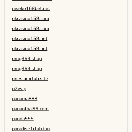
niseko168bet.net
okcasino159.com
okcasino159.com
okcasino159.net
okcasino159.net
omg369.shop
omg369.shop
onesiamclub.site
p2vvip
panama888
pananthai99.com
panda555
paradise1club.fun