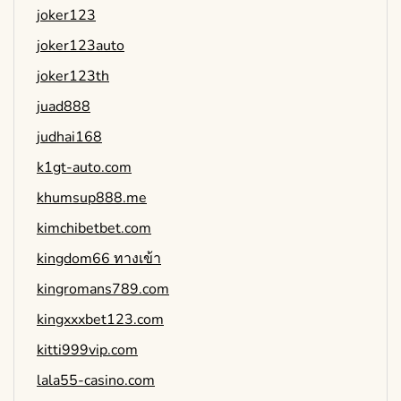
joker123
joker123auto
joker123th
juad888
judhai168
k1gt-auto.com
khumsup888.me
kimchibetbet.com
kingdom66 ทางเข้า
kingromans789.com
kingxxxbet123.com
kitti999vip.com
lala55-casino.com