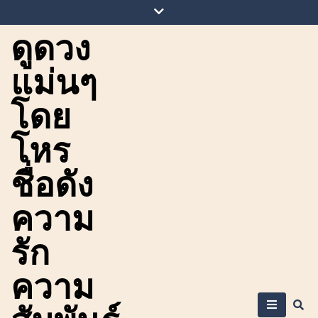
Skip
to
ดูดวง
content
แม่นๆ
โดย
โหร
ชื่อดัง
ความ
รัก
ความ