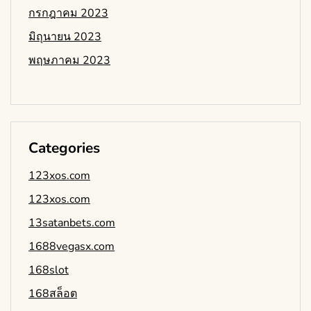
กรกฎาคม 2023
มิถุนายน 2023
พฤษภาคม 2023
Categories
123xos.com
123xos.com
13satanbets.com
1688vegasx.com
168slot
168สล็อต