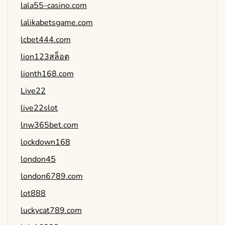
lala55-casino.com
lalikabetsgame.com
lcbet444.com
lion123สล็อต
lionth168.com
Live22
live22slot
lnw365bet.com
lockdown168
london45
london6789.com
lot888
luckycat789.com