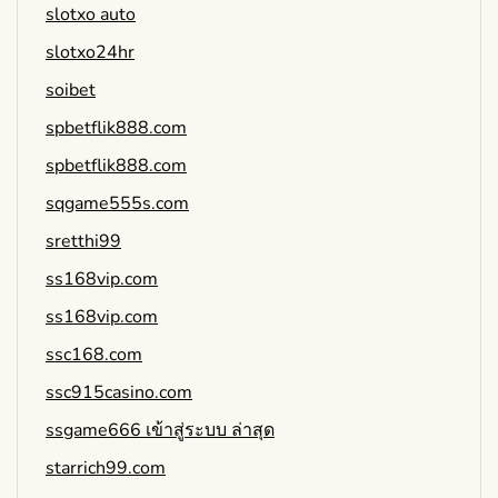
slotxo auto
slotxo24hr
soibet
spbetflik888.com
spbetflik888.com
sqgame555s.com
sretthi99
ss168vip.com
ss168vip.com
ssc168.com
ssc915casino.com
ssgame666 เข้าสู่ระบบ ล่าสุด
starrich99.com