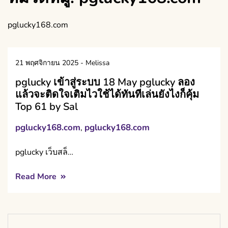
pglucky168.com
21 พฤศจิกายน 2025
-
Melissa
pglucky เข้าสู่ระบบ 18 May pglucky ลอง
แล้วจะติดใจเติมไวใช้ได้ทันทีเล่นยังไงก็คุ้ม
Top 61 by Sal
pglucky168.com
pglucky168.com
,
pglucky เว็บสล็…
Read More