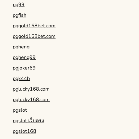
pg99
pgfish
pggold168bet.com
pggold168bet.com
pgheng
pgheng99
pgjoker69
pgk44b
pglucky168.com
pglucky168.com
pgslot
pgslot เว็บตรง
pgslot168