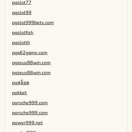
pgslot77
pgslot99
pgslot999bets.com
pgslotfish
pgslotth
pgx62game.com
pgzeus88win.com
pgzeus88win.com
pgสล็อต
pokbet
porsche999.com
porsche999.com
power999.net