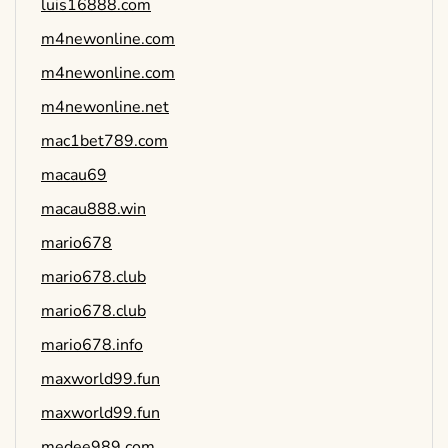
luis16888.com
m4newonline.com
m4newonline.com
m4newonline.net
mac1bet789.com
macau69
macau888.win
mario678
mario678.club
mario678.club
mario678.info
maxworld99.fun
maxworld99.fun
medee989.com