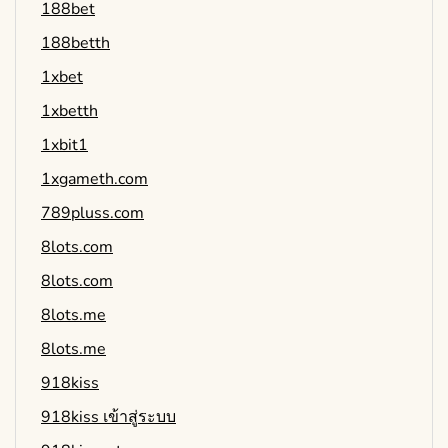
188bet
188betth
1xbet
1xbetth
1xbit1
1xgameth.com
789pluss.com
8lots.com
8lots.com
8lots.me
8lots.me
918kiss
918kiss เข้าสู่ระบบ