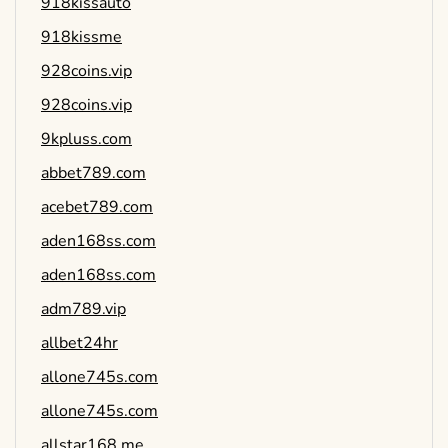
918kissauto
918kissme
928coins.vip
928coins.vip
9kpluss.com
abbet789.com
acebet789.com
aden168ss.com
aden168ss.com
adm789.vip
allbet24hr
allone745s.com
allone745s.com
allstar168.me