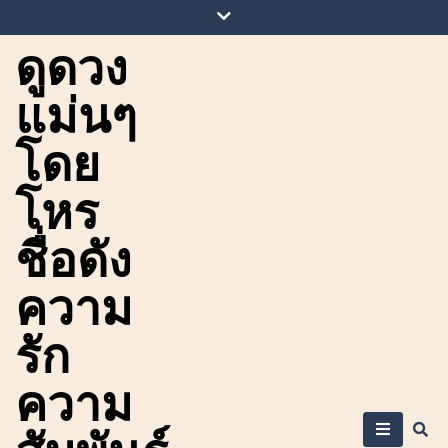
Skip
to
ดูดวง
content
แม่นๆ
โดย
โหร
ชื่อดัง
ความ
รัก
ความ