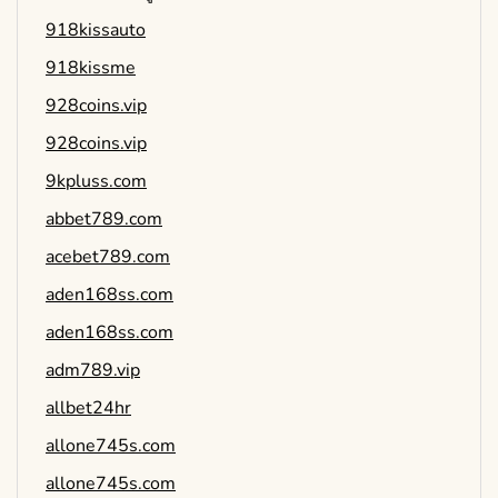
918kissauto
918kissme
928coins.vip
928coins.vip
9kpluss.com
abbet789.com
acebet789.com
aden168ss.com
aden168ss.com
adm789.vip
allbet24hr
allone745s.com
allone745s.com