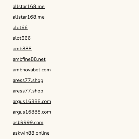
allstar168.me
allstar168.me
alot66
alot666
amb888
ambfine88.net
ambnovabet.com
aress77.shop
aress77.shop
argus16888.com
argus16888.com
asb9999.com
askwin88.online