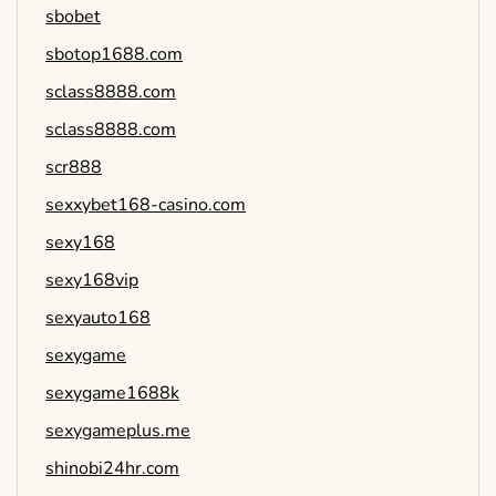
sbobet
sbotop1688.com
sclass8888.com
sclass8888.com
scr888
sexxybet168-casino.com
sexy168
sexy168vip
sexyauto168
sexygame
sexygame1688k
sexygameplus.me
shinobi24hr.com