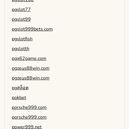
pgslot77
pgslot99
pgslot999bets.com
pgslotfish
pgslotth
pgx62game.com
pgzeus88win.com
pgzeus88win.com
pgสล็อต
pokbet
porsche999.com
porsche999.com
power999.net