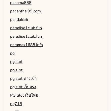
panama888
pananthai99.com
panda555
paradise1club.fun
paradise1club.fun
paramax1688.info
pg
pg slot
pg slot
pg slot ทางเข้า
pg slot เว็บตรง
PG Slot เว็บใหม่
pg718