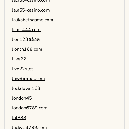
lala55-casino.com
lala55-casino.com
lalikabetsgame.com
lcbet444.com
lion123สล็อต
lionth168.com
Live22
live22slot
lnw365bet.com
lockdown168
london45
london6789.com
lot888
luckycat789.com