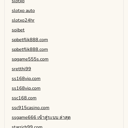
slotxo
slotxo auto
slotxo24hr
soibet
spbetflik888.com
spbetflik888.com
sqgame555s.com
sretthi99
ss168vip.com
ss168vip.com
ssc168.com
ssc915casino.com
ssgame666 เข้าสู่ระบบ ล่าสุด
starrich99.com