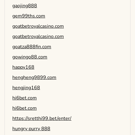
gaojing888
gem99ths.com
goatbetroyalcasino.com
goatbetroyalcasino.com
goatza888fin.com
gowingo88.com
happy168
hengheng9899.com
hengjing168
hi6bet.com
hi6bet.com
https://sretthi99.bet/enter/
hungry purry 888