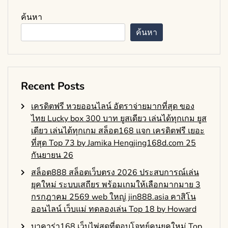
ค้นหา
ค้นหา
Recent Posts
เครดิตฟรี หวยออนไลน์ อัตราจ่ายมากที่สุด ของ
ไทย Lucky box 300 บาท ยูสเดียว เล่นได้ทุกเกม ยูส
เดียว เล่นได้ทุกเกม สล็อต168 แจก เครดิตฟรี เยอะ
ที่สุด Top 73 by Jamika Hengjing168d.com 25
กันยายน 26
สล็อต888 สล็อตเว็บตรง 2026 ประสบการณ์เล่น
ยุคใหม่ ระบบเสถียร พร้อมเกมให้เลือกมากมาย 3
กรกฎาคม 2569 web ใหญ่ jin888.asia คาสิโน
ออนไลน์ เว็บแม่ ทดลองเล่น Top 18 by Howard
บาคาร่า168 เว็บไพ่สดที่ตอบโจทย์คนยุคใหม่ Top