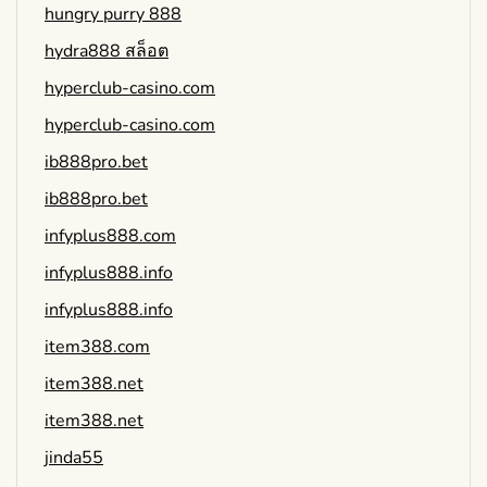
hungry purry 888
hydra888 สล็อต
hyperclub-casino.com
hyperclub-casino.com
ib888pro.bet
ib888pro.bet
infyplus888.com
infyplus888.info
infyplus888.info
item388.com
item388.net
item388.net
jinda55