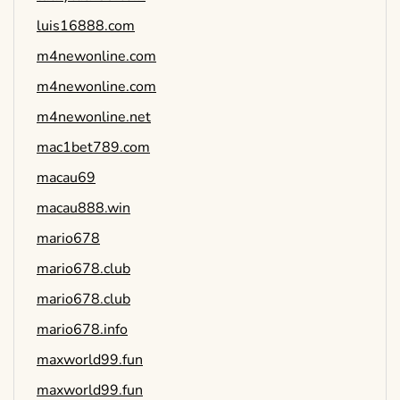
luis16888.com
m4newonline.com
m4newonline.com
m4newonline.net
mac1bet789.com
macau69
macau888.win
mario678
mario678.club
mario678.club
mario678.info
maxworld99.fun
maxworld99.fun