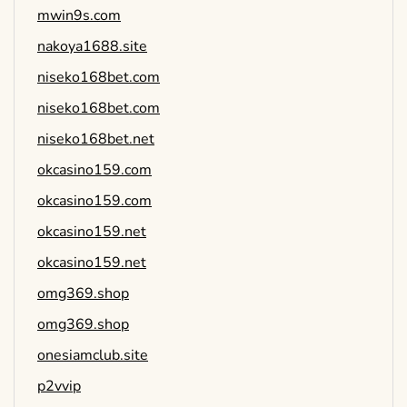
mwin9s.com
nakoya1688.site
niseko168bet.com
niseko168bet.com
niseko168bet.net
okcasino159.com
okcasino159.com
okcasino159.net
okcasino159.net
omg369.shop
omg369.shop
onesiamclub.site
p2vvip