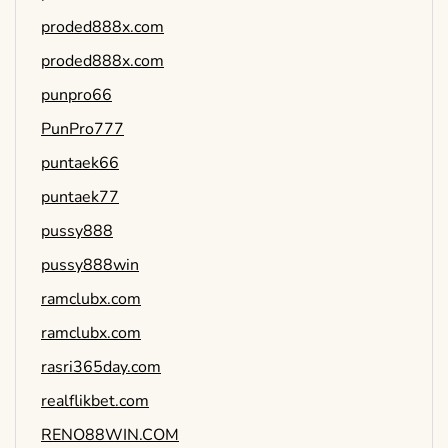
proded888x.com
proded888x.com
punpro66
PunPro777
puntaek66
puntaek77
pussy888
pussy888win
ramclubx.com
ramclubx.com
rasri365day.com
realflikbet.com
RENO88WIN.COM