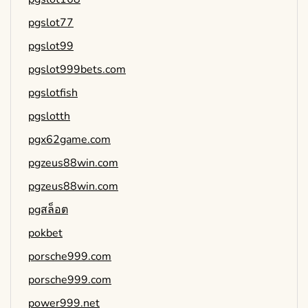
pgslot77
pgslot99
pgslot999bets.com
pgslotfish
pgslotth
pgx62game.com
pgzeus88win.com
pgzeus88win.com
pgสล็อต
pokbet
porsche999.com
porsche999.com
power999.net