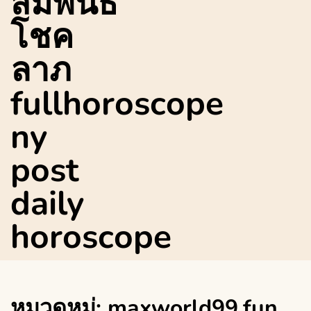
สัมพันธ์
โชค
ลาภ
fullhoroscope
ny
post
daily
horoscope
หมวดหมู่:
maxworld99.fun