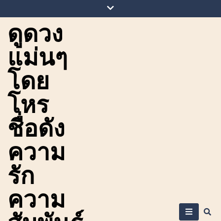
Skip
to
ดูดวง
content
แม่นๆ
โดย
โหร
ชื่อดัง
ความ
รัก
ความ