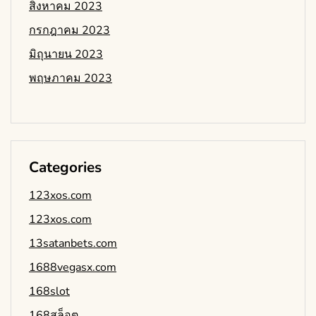
สิงหาคม 2023
กรกฎาคม 2023
มิถุนายน 2023
พฤษภาคม 2023
Categories
123xos.com
123xos.com
13satanbets.com
1688vegasx.com
168slot
168สล็อต