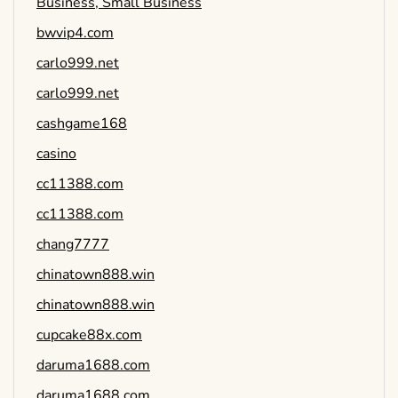
Business, Small Business
bwvip4.com
carlo999.net
carlo999.net
cashgame168
casino
cc11388.com
cc11388.com
chang7777
chinatown888.win
chinatown888.win
cupcake88x.com
daruma1688.com
daruma1688.com