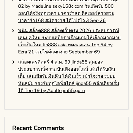
82 by Madeline sexy168c.com วันเกิดรับ 500
ถอนได้จริงทุกเวลา บาคาร่าสด ดีลเลอร์สาวสวย
บาคาร่า168 สมัครง่าย ได้โปรไว 3 Sep 26
พนัน สล็อต888 สล็อตเว็บตรง 2026 ประสบการณ์
เล่นยุคใหม่ ระบบเสถียร พร้อมเกมให้เลือกมากมาย
เว็บเปิดใหม่ Jin888.asia ทดลองเล่น Top 64 by
Ezra 21 เวปไซต์แตกง่าย September 69
สล็อตเครดิตฟรี 4 ส.ค. 69 jinda55 สุดยอด
ประสบการณ์ความบันเทิงออนไลน์ เล่นได้รับเงิน
เต็ม เล่นเสียรับเงินคืน ได้เงินเร็ว เข้าใจง่าย ระบบ
ทันสมัย รองรับทุกไลฟ์สไตล์ jinda55 คลิกเดียวเริ่ม
ได้ Top 19 by Adolfo jin55.guru
Recent Comments