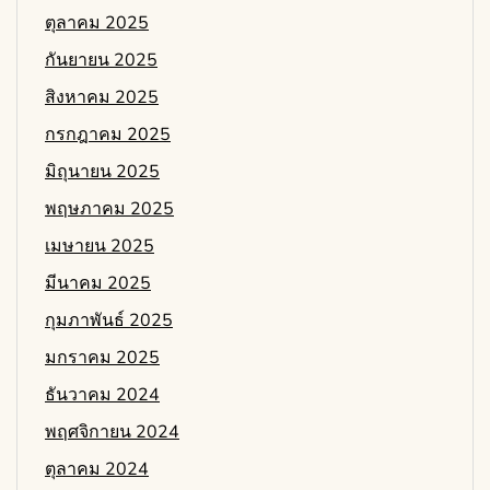
ตุลาคม 2025
กันยายน 2025
สิงหาคม 2025
กรกฎาคม 2025
มิถุนายน 2025
พฤษภาคม 2025
เมษายน 2025
มีนาคม 2025
กุมภาพันธ์ 2025
มกราคม 2025
ธันวาคม 2024
พฤศจิกายน 2024
ตุลาคม 2024