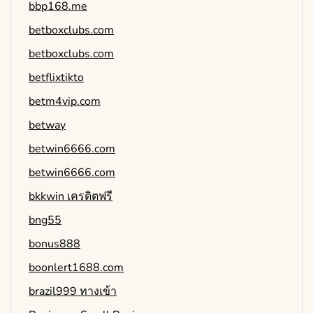
bbp168.me
betboxclubs.com
betboxclubs.com
betflixtikto
betm4vip.com
betway
betwin6666.com
betwin6666.com
bkkwin เครดิตฟรี
bng55
bonus888
boonlert1688.com
brazil999 ทางเข้า