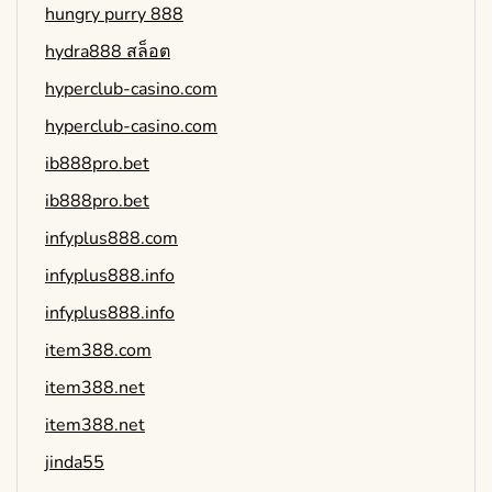
hungry purry 888
hydra888 สล็อต
hyperclub-casino.com
hyperclub-casino.com
ib888pro.bet
ib888pro.bet
infyplus888.com
infyplus888.info
infyplus888.info
item388.com
item388.net
item388.net
jinda55