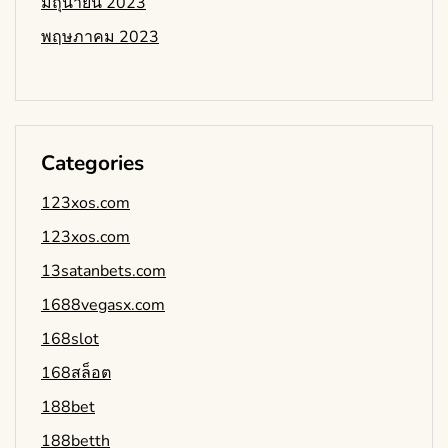
มิถุนายน 2023
พฤษภาคม 2023
Categories
123xos.com
123xos.com
13satanbets.com
1688vegasx.com
168slot
168สล็อต
188bet
188betth