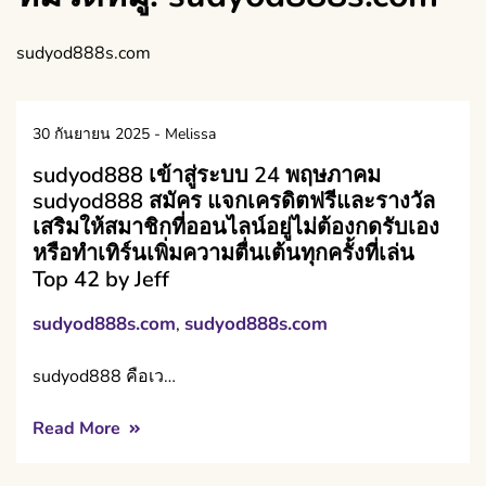
sudyod888s.com
30 กันยายน 2025
-
Melissa
sudyod888 เข้าสู่ระบบ 24 พฤษภาคม
sudyod888 สมัคร แจกเครดิตฟรีและรางวัล
เสริมให้สมาชิกที่ออนไลน์อยู่ไม่ต้องกดรับเอง
หรือทำเทิร์นเพิ่มความตื่นเต้นทุกครั้งที่เล่น
Top 42 by Jeff
sudyod888s.com
sudyod888s.com
,
sudyod888 คือเว…
Read More