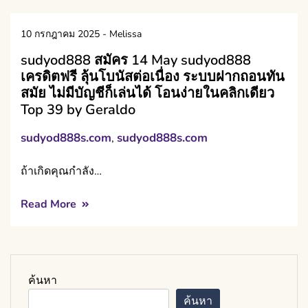
10 กรกฎาคม 2025
-
Melissa
sudyod888 สมัคร 14 May sudyod888
เครดิตฟรี ลุ้นโบนัสต่อเนื่อง ระบบฝากถอนทัน
สมัย ไม่มีบัญชีก็เล่นได้ โอนง่ายในคลิกเดียว
Top 39 by Geraldo
sudyod888s.com
sudyod888s.com
,
ถ้าเกิดคุณกำลัง…
Read More
ค้นหา
ค้นหา