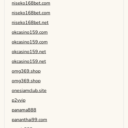
niseko168bet.com
niseko168bet.com
niseko168bet.net
okcasino159.com
okcasino159.com
okcasino159.net
okcasino159.net
omg369.shop
omg369.shop
onesiamclub.site
p2vvip
panama888
pananthai99.com