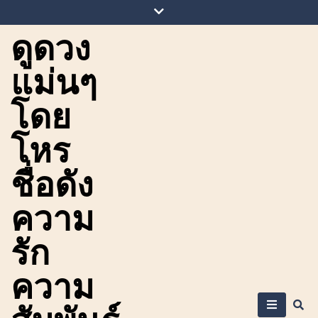
Skip
to
ดูดวง
content
แม่นๆ
โดย
โหร
ชื่อดัง
ความ
รัก
ความ