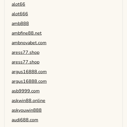
alot66
alot666
amb888
ambfine88.net
ambnovabet.com
aress77.shop
aress77.shop
argus16888.com
argus16888.com
asb9999.com
askwin88.online
askyouwin888
audi688.com