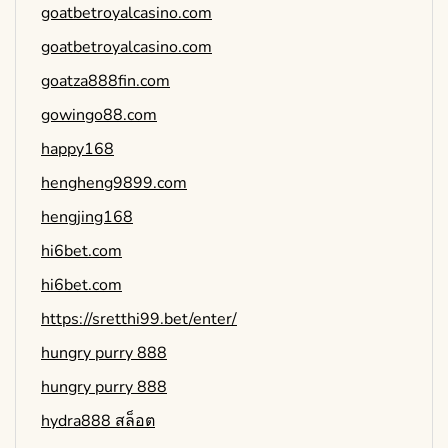
goatbetroyalcasino.com
goatbetroyalcasino.com
goatza888fin.com
gowingo88.com
happy168
hengheng9899.com
hengjing168
hi6bet.com
hi6bet.com
https://sretthi99.bet/enter/
hungry purry 888
hungry purry 888
hydra888 สล็อต