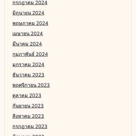
กรกฎาคม 2024
มิถุนายน 2024
พฤษภาคม 2024
เมษายน 2024
มีนาคม 2024
กุมภาพันธ์ 2024
มกราคม 2024
ธันวาคม 2023
พฤศจิกายน 2023
ตุลาคม 2023
กันยายน 2023
สิงหาคม 2023
กรกฎาคม 2023