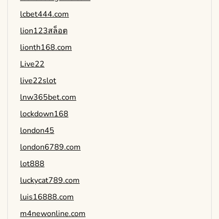
lcbet444.com
lion123สล็อต
lionth168.com
Live22
live22slot
lnw365bet.com
lockdown168
london45
london6789.com
lot888
luckycat789.com
luis16888.com
m4newonline.com