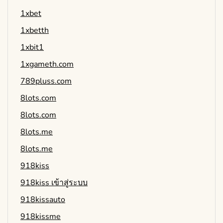
1xbet
1xbetth
1xbit1
1xgameth.com
789pluss.com
8lots.com
8lots.com
8lots.me
8lots.me
918kiss
918kiss เข้าสู่ระบบ
918kissauto
918kissme