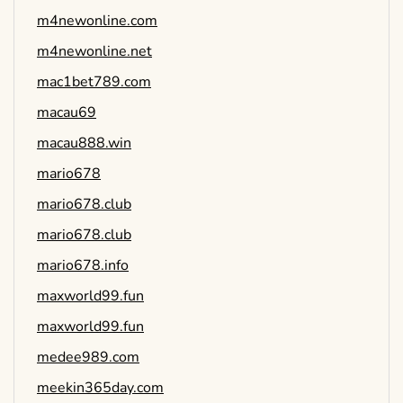
m4newonline.com
m4newonline.net
mac1bet789.com
macau69
macau888.win
mario678
mario678.club
mario678.club
mario678.info
maxworld99.fun
maxworld99.fun
medee989.com
meekin365day.com