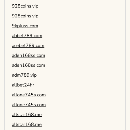
928coins.vip
928coins.vip
9kpluss.com
abbet789.com
acebet789.com
aden168ss.com
aden168ss.com
adm789.vip
allbet24hr
allone745s.com
allone745s.com
allstar168.me
allstar168.me