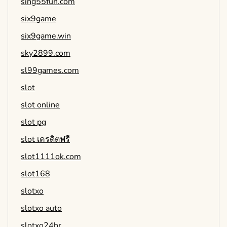
sing55fun.com
six9game
six9game.win
sky2899.com
sl99games.com
slot
slot online
slot pg
slot เครดิตฟรี
slot1111ok.com
slot168
slotxo
slotxo auto
slotxo24hr