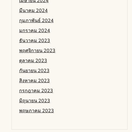
เมษายน 2024
มีนาคม 2024
กุมภาพันธ์ 2024
มกราคม 2024
ธันวาคม 2023
พฤศจิกายน 2023
ตุลาคม 2023
กันยายน 2023
สิงหาคม 2023
กรกฎาคม 2023
มิถุนายน 2023
พฤษภาคม 2023