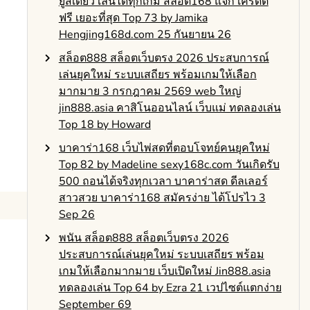
ยูสเดียว เล่นได้ทุกเกม สล็อต168 แจก เครดิต
ฟรี เยอะที่สุด Top 73 by Jamika
Hengjing168d.com 25 กันยายน 26
สล็อต888 สล็อตเว็บตรง 2026 ประสบการณ์
เล่นยุคใหม่ ระบบเสถียร พร้อมเกมให้เลือก
มากมาย 3 กรกฎาคม 2569 web ใหญ่
jin888.asia คาสิโนออนไลน์ เว็บแม่ ทดลองเล่น
Top 18 by Howard
บาคาร่า168 เว็บไพ่สดที่ตอบโจทย์คนยุคใหม่
Top 82 by Madeline sexy168c.com วันเกิดรับ
500 ถอนได้จริงทุกเวลา บาคาร่าสด ดีลเลอร์
สาวสวย บาคาร่า168 สมัครง่าย ได้โปรไว 3
Sep 26
พนัน สล็อต888 สล็อตเว็บตรง 2026
ประสบการณ์เล่นยุคใหม่ ระบบเสถียร พร้อม
เกมให้เลือกมากมาย เว็บเปิดใหม่ Jin888.asia
ทดลองเล่น Top 64 by Ezra 21 เวปไซต์แตกง่าย
September 69