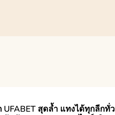
UFABET สุดล้ำ แทงได้ทุกลีกทั่ว