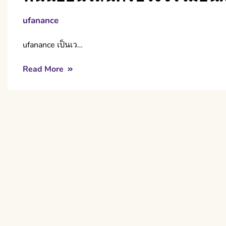
ufanance
ufanance เป็นเว…
Read More