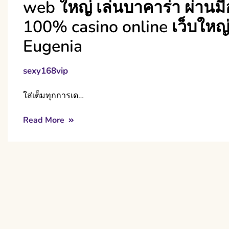
web ใหญ่ เล่นบาคาร่า ผ่านม
100% casino online เว็บใหญ่
Eugenia
sexy168vip
ใส่เต็มทุกการเด…
Read More