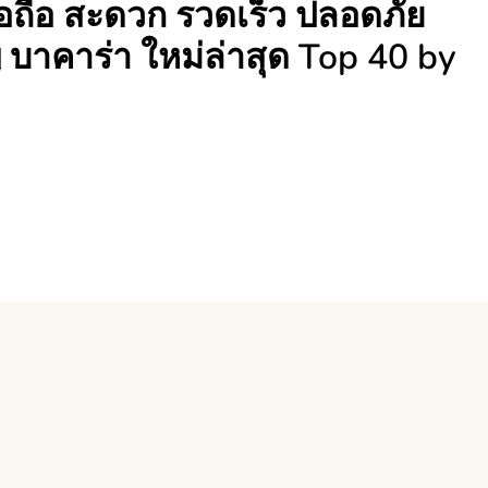
ือถือ สะดวก รวดเร็ว ปลอดภัย
 บาคาร่า ใหม่ล่าสุด Top 40 by