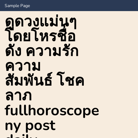
Skip
Sample Page
to
ดูดวงแม่นๆ
content
โดยโหรชื่อ
ดัง ความรัก
ความ
สัมพันธ์ โชค
ลาภ
fullhoroscope
ny post