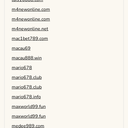
m4newonline.com
m4newonline.com
m4newonline.net
mac1bet789.com
macau69
macau888.win
mario678
mario678.club
mario678.club
mario678.info
maxworld99.fun
maxworld99.fun
medee989.com