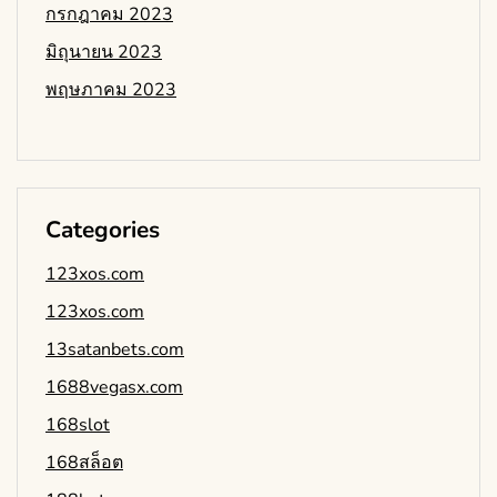
กรกฎาคม 2023
มิถุนายน 2023
พฤษภาคม 2023
Categories
123xos.com
123xos.com
13satanbets.com
1688vegasx.com
168slot
168สล็อต