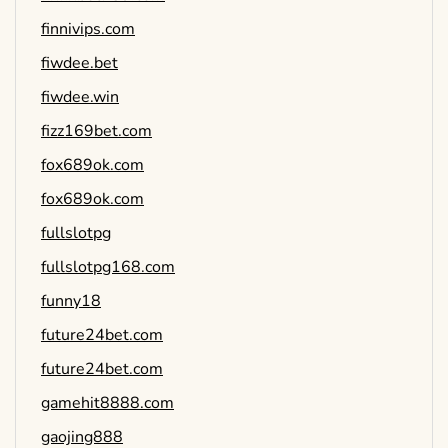
finnivips.com
fiwdee.bet
fiwdee.win
fizz169bet.com
fox689ok.com
fox689ok.com
fullslotpg
fullslotpg168.com
funny18
future24bet.com
future24bet.com
gamehit8888.com
gaojing888