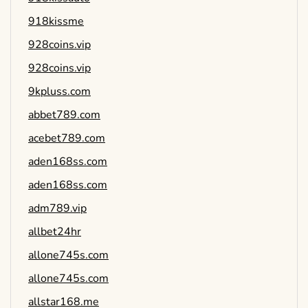
918kissme
928coins.vip
928coins.vip
9kpluss.com
abbet789.com
acebet789.com
aden168ss.com
aden168ss.com
adm789.vip
allbet24hr
allone745s.com
allone745s.com
allstar168.me