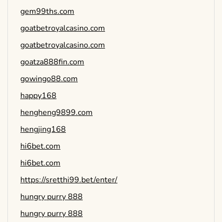
gem99ths.com
goatbetroyalcasino.com
goatbetroyalcasino.com
goatza888fin.com
gowingo88.com
happy168
hengheng9899.com
hengjing168
hi6bet.com
hi6bet.com
https://sretthi99.bet/enter/
hungry purry 888
hungry purry 888