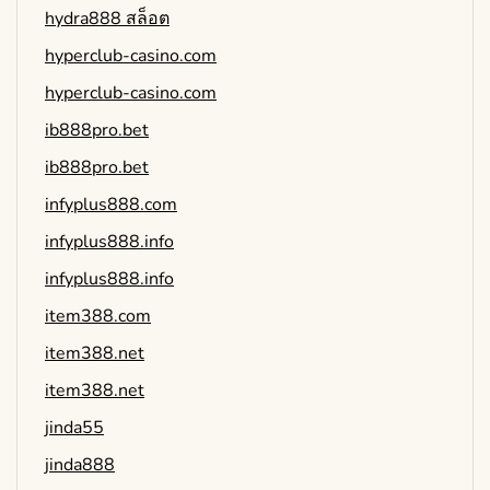
hydra888 สล็อต
hyperclub-casino.com
hyperclub-casino.com
ib888pro.bet
ib888pro.bet
infyplus888.com
infyplus888.info
infyplus888.info
item388.com
item388.net
item388.net
jinda55
jinda888