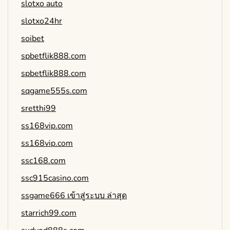
slotxo auto
slotxo24hr
soibet
spbetflik888.com
spbetflik888.com
sqgame555s.com
sretthi99
ss168vip.com
ss168vip.com
ssc168.com
ssc915casino.com
ssgame666 เข้าสู่ระบบ ล่าสุด
starrich99.com