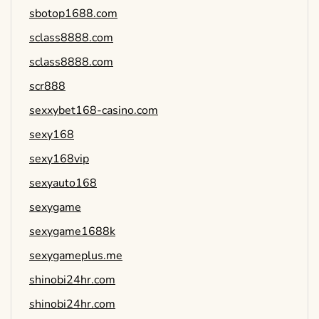
sbotop1688.com
sclass8888.com
sclass8888.com
scr888
sexxybet168-casino.com
sexy168
sexy168vip
sexyauto168
sexygame
sexygame1688k
sexygameplus.me
shinobi24hr.com
shinobi24hr.com