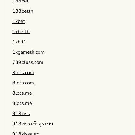
188bet
188betth
1xbet
1xbetth
1xbit1
1xgameth.com
789pluss.com
8lots.com
8lots.com
8lots.me
8lots.me
918kiss
918kiss เข้าสู่ระบบ
918kissauto