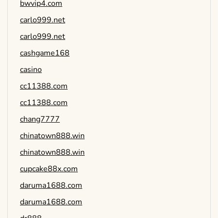
bwvip4.com
carlo999.net
carlo999.net
cashgame168
casino
cc11388.com
cc11388.com
chang7777
chinatown888.win
chinatown888.win
cupcake88x.com
daruma1688.com
daruma1688.com