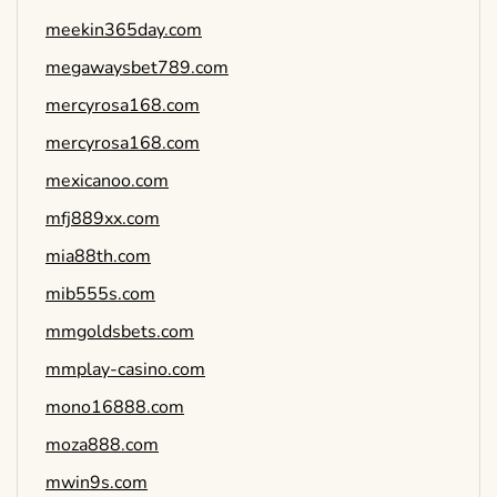
meekin365day.com
megawaysbet789.com
mercyrosa168.com
mercyrosa168.com
mexicanoo.com
mfj889xx.com
mia88th.com
mib555s.com
mmgoldsbets.com
mmplay-casino.com
mono16888.com
moza888.com
mwin9s.com