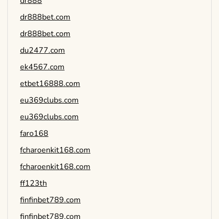
dr888
dr888bet.com
dr888bet.com
du2477.com
ek4567.com
etbet16888.com
eu369clubs.com
eu369clubs.com
faro168
fcharoenkit168.com
fcharoenkit168.com
ff123th
finfinbet789.com
finfinbet789.com