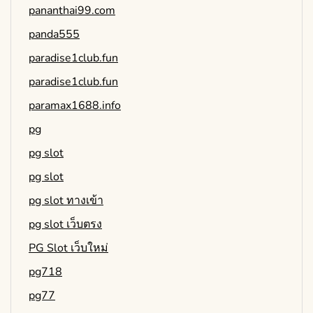
pananthai99.com
panda555
paradise1club.fun
paradise1club.fun
paramax1688.info
pg
pg slot
pg slot
pg slot ทางเข้า
pg slot เว็บตรง
PG Slot เว็บใหม่
pg718
pg77