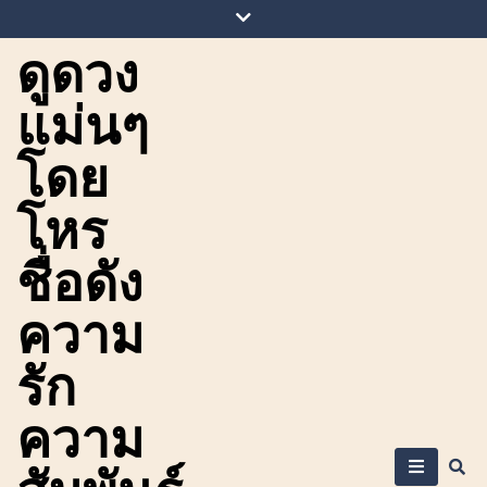
Skip
to
ดูดวง
content
แม่นๆ
โดย
โหร
ชื่อดัง
ความ
รัก
ความ