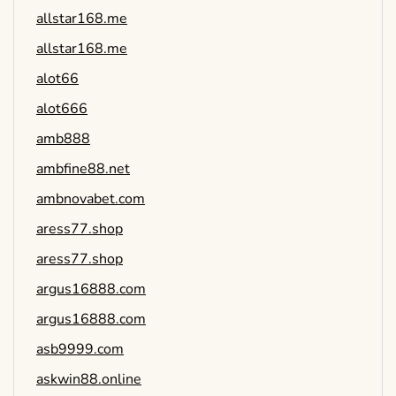
allstar168.me
allstar168.me
alot66
alot666
amb888
ambfine88.net
ambnovabet.com
aress77.shop
aress77.shop
argus16888.com
argus16888.com
asb9999.com
askwin88.online