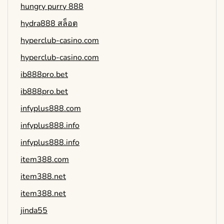
hungry purry 888
hydra888 สล็อต
hyperclub-casino.com
hyperclub-casino.com
ib888pro.bet
ib888pro.bet
infyplus888.com
infyplus888.info
infyplus888.info
item388.com
item388.net
item388.net
jinda55