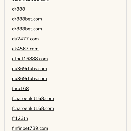
dr888
dr888bet.com
dr888bet.com
du2477.com
ek4567.com
etbet16888.com
eu369clubs.com
eu369clubs.com
faro168
fcharoenkit168.com
fcharoenkit168.com
ff123th
finfinbet789.com