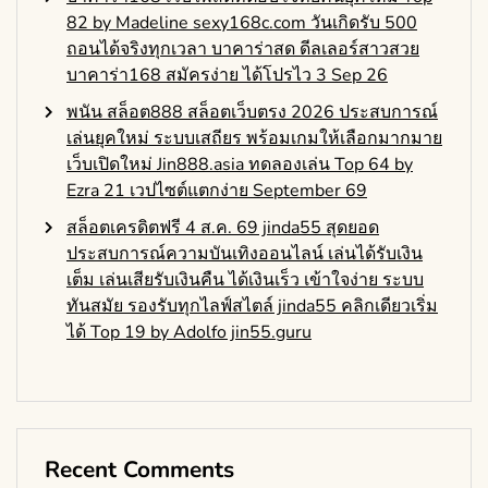
82 by Madeline sexy168c.com วันเกิดรับ 500
ถอนได้จริงทุกเวลา บาคาร่าสด ดีลเลอร์สาวสวย
บาคาร่า168 สมัครง่าย ได้โปรไว 3 Sep 26
พนัน สล็อต888 สล็อตเว็บตรง 2026 ประสบการณ์
เล่นยุคใหม่ ระบบเสถียร พร้อมเกมให้เลือกมากมาย
เว็บเปิดใหม่ Jin888.asia ทดลองเล่น Top 64 by
Ezra 21 เวปไซต์แตกง่าย September 69
สล็อตเครดิตฟรี 4 ส.ค. 69 jinda55 สุดยอด
ประสบการณ์ความบันเทิงออนไลน์ เล่นได้รับเงิน
เต็ม เล่นเสียรับเงินคืน ได้เงินเร็ว เข้าใจง่าย ระบบ
ทันสมัย รองรับทุกไลฟ์สไตล์ jinda55 คลิกเดียวเริ่ม
ได้ Top 19 by Adolfo jin55.guru
Recent Comments