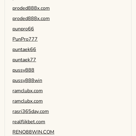
proded888x.com
proded888x.com
punpro66
PunPro777
puntaek66
puntaek77
pussy888
pussy888win
ramclubx.com
ramclubx.com
rasri365day.com
realflikbet.com
RENO88WIN.COM