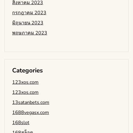
สิงหาคม 2023
กรกฎาคม 2023
มิถุนายน 2023
พฤษภาคม 2023
Categories
123xos.com
123xos.com
13satanbets.com
1688vegasx.com
168slot
168สล็อต