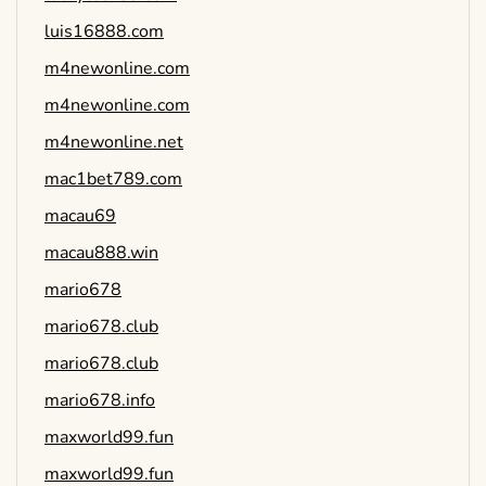
luis16888.com
m4newonline.com
m4newonline.com
m4newonline.net
mac1bet789.com
macau69
macau888.win
mario678
mario678.club
mario678.club
mario678.info
maxworld99.fun
maxworld99.fun