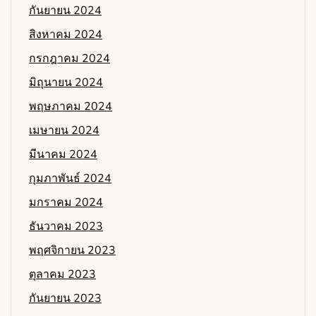
กันยายน 2024
สิงหาคม 2024
กรกฎาคม 2024
มิถุนายน 2024
พฤษภาคม 2024
เมษายน 2024
มีนาคม 2024
กุมภาพันธ์ 2024
มกราคม 2024
ธันวาคม 2023
พฤศจิกายน 2023
ตุลาคม 2023
กันยายน 2023