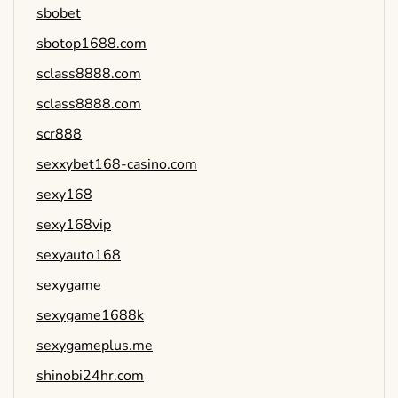
sbobet
sbotop1688.com
sclass8888.com
sclass8888.com
scr888
sexxybet168-casino.com
sexy168
sexy168vip
sexyauto168
sexygame
sexygame1688k
sexygameplus.me
shinobi24hr.com