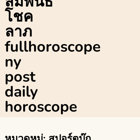
สัมพันธ์
โชค
ลาภ
fullhoroscope
ny
post
daily
horoscope
หมวดหมู่:
สปอร์ตบุ๊ก