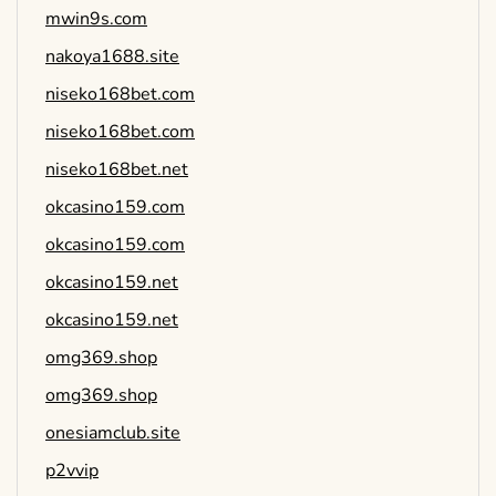
mwin9s.com
nakoya1688.site
niseko168bet.com
niseko168bet.com
niseko168bet.net
okcasino159.com
okcasino159.com
okcasino159.net
okcasino159.net
omg369.shop
omg369.shop
onesiamclub.site
p2vvip