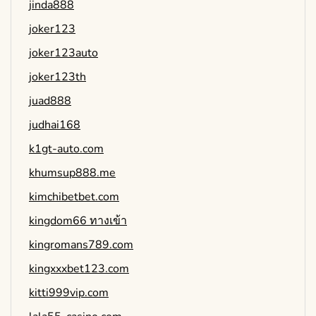
jinda888
joker123
joker123auto
joker123th
juad888
judhai168
k1gt-auto.com
khumsup888.me
kimchibetbet.com
kingdom66 ทางเข้า
kingromans789.com
kingxxxbet123.com
kitti999vip.com