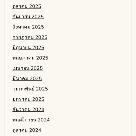
ตุลาคม 2025
กันยายน 2025
สิงหาคม 2025
กรกฎาคม 2025
มิถุนายน 2025
พฤษภาคม 2025
เมษายน 2025
มีนาคม 2025
กุมภาพันธ์ 2025
มกราคม 2025
ธันวาคม 2024
พฤศจิกายน 2024
ตุลาคม 2024