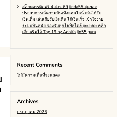
สล็อตเครดิตฟรี 4 ส.ค. 69 jinda55 สุดยอด
ประสบการณ์ความบันเทิงออนไลน์ เล่นได้รับ
เงินเต็ม เล่นเสียรับเงินคืน ได้เงินเร็ว เข้าใจง่าย
ระบบทันสมัย รองรับทุกไลฟ์สไตล์ jinda55 คลิก
เดียวเริ่มได้ Top 19 by Adolfo jin55.guru
Recent Comments
ไม่มีความเห็นที่จะแสดง
ย
า
Archives
กรกฎาคม 2026