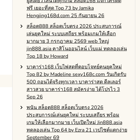
ยูสเดียว เล่นได้ทุกเกม สล็อต168 แจก เครดิต
ฟรี เยอะที่สุด Top 73 by Jamika
Hengjing168d.com 25 กันยายน 26
สล็อต888 สล็อตเว็บตรง 2026 ประสบการณ์
เล่นยุคใหม่ ระบบเสถียร พร้อมเกมให้เลือก
มากมาย 3 กรกฎาคม 2569 web ใหญ่
jin888.asia คาสิโนออนไลน์ เว็บแม่ ทดลองเล่น
Top 18 by Howard
บาคาร่า168 เว็บไพ่สดที่ตอบโจทย์คนยุคใหม่
Top 82 by Madeline sexy168c.com วันเกิดรับ
500 ถอนได้จริงทุกเวลา บาคาร่าสด ดีลเลอร์
สาวสวย บาคาร่า168 สมัครง่าย ได้โปรไว 3
Sep 26
พนัน สล็อต888 สล็อตเว็บตรง 2026
ประสบการณ์เล่นยุคใหม่ ระบบเสถียร พร้อม
เกมให้เลือกมากมาย เว็บเปิดใหม่ Jin888.asia
ทดลองเล่น Top 64 by Ezra 21 เวปไซต์แตกง่าย
September 69