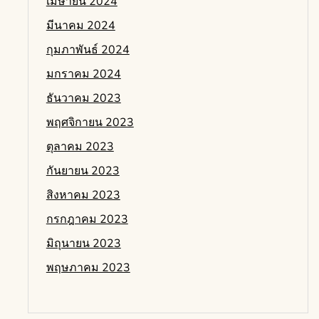
เมษายน 2024
มีนาคม 2024
กุมภาพันธ์ 2024
มกราคม 2024
ธันวาคม 2023
พฤศจิกายน 2023
ตุลาคม 2023
กันยายน 2023
สิงหาคม 2023
กรกฎาคม 2023
มิถุนายน 2023
พฤษภาคม 2023