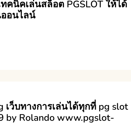
เทคนิคเล่นสล็อต PGSLOT ให้ได้
นออนไลน์
 เว็บทางการเล่นได้ทุกที่ pg slot
 89 by Rolando www.pgslot-