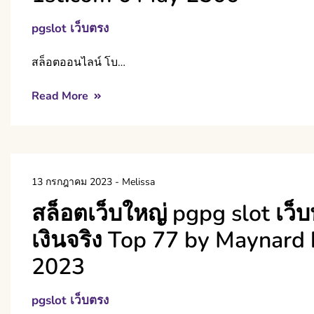
pgslot เว็บตรง
สล็อตออนไลน์ โบ…
Read More
13 กรกฎาคม 2023
-
Melissa
สล็อตเว็บใหญ่ pgpg slot เว็บห
เงินจริง Top 77 by Maynard 
2023
pgslot เว็บตรง