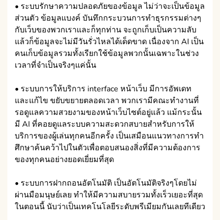
• ระบบรักษาความปลอดภัยของข้อมูล ไม่ว่าจะเป็นข้อมูล
ส่วนตัว ข้อมูลแบงค์ บันทึกกระบวนการทำธุรกรรมต่างๆ
กับเว็บของพวกเราและก็ทุกท่าน จะถูกเก็บเป็นความลับ
แล้วก็ข้อมูลจะไม่มีวันรั่วไหลได้เด็ดขาด เนื่องจาก AI เป็น
คนเก็บข้อมูลรวมทั้งเรียกใช้ข้อมูลพวกนั้นเฉพาะในช่วง
เวลาที่จำเป็นจริงๆแค่นั้น
• ระบบการให้บริการ interface หน้าเว็บ มีการอัพเดท
และแก้ไข ขยับขยายตลอดเวลา พวกเรามีคณะทำงานที่
รอดูแลความสวยงามของหน้าเว็บไซต์อยู่แล้ว แม้กระนั้น
มี AI ที่คอยดูแลระบบความสะดวกสบายสำหรับการให้
บริการของผู้เล่นทุกคนอีกครั้ง เป็นเสมือนแนวทางการทำ
ศึกษาค้นคว้าไปในตัวเพื่อตอบสนองสิ่งที่มีความต้องการ
ของทุกคนอย่างยอดเยี่ยมที่สุด
• ระบบการฝากถอนอัตโนมัติ เป็นอัตโนมัติจริงๆโดยไม่
ผ่านมือมนุษย์เลย ทำให้มีความสบายรวมทั้งเร็วเยอะที่สุด
ในตอนนี้ นับว่าเป็นเทคโนโลยีระดับพรีเมียมกันเลยทีเดียว