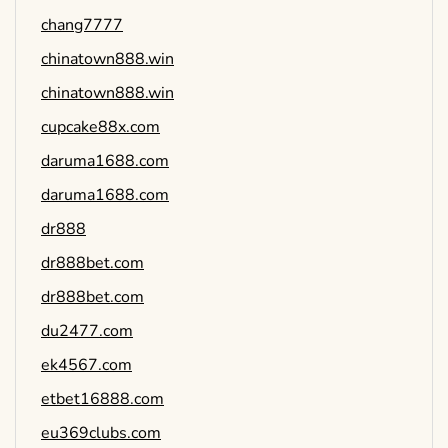
chang7777
chinatown888.win
chinatown888.win
cupcake88x.com
daruma1688.com
daruma1688.com
dr888
dr888bet.com
dr888bet.com
du2477.com
ek4567.com
etbet16888.com
eu369clubs.com