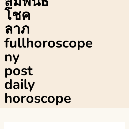
สัมพันธ์
โชค
ลาภ
fullhoroscope
ny
post
daily
horoscope