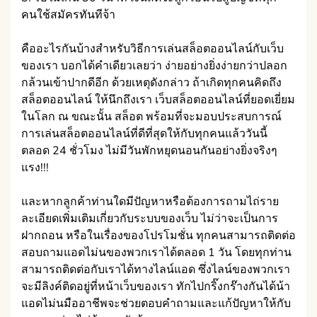
คนใช้สมัครทันทีจ้า
คืออะไรกันบ้างสำหรับวิธีการเล่นสล็อตออนไลน์กับเว็บ
ของเรา บอกได้คำเดียวเลยว่า ง่ายอย่างยิ่งง่ายกว่าปลอก
กล้วนเข้าปากดีอีก ด้วยเหตุดังกล่าว ถ้าเกิดทุกคนคิดถึง
สล็อตออนไลน์ ให้นึกถึงเรา เว็บสล็อตออนไลน์ที่ยอดเยี่ยม
ในโลก ณ ขณะนั้น สล็อต พร้อมที่จะมอบประสบการณ์
การเล่นสล็อตออนไลน์ที่ดีที่สุดให้กับทุกคนแล้ววันนี้
ตลอด 24 ชั่วโมง ไม่มีวันพักหยุดนอนกันอย่างยิ่งจริงๆ
แรง!!!
และหากลูกค้าท่านใดมีปัญหาหรือต้องการถามไถ่ราย
ละเอียดเพิ่มเติมเกี่ยวกับระบบของเว็บ ไม่ว่าจะเป็นการ
ฝากถอน หรือในเรื่องของโปรโมชั่น ทุกคนสามารถติดต่อ
สอบถามแอดไม่นของพวกเราได้ตลอด 1 วัน โดยทุกท่าน
สามารถติดต่อกับเราได้ทางไลน์แอด ซึ่งไลน์ของพวกเรา
จะมีลิงค์ติดอยู่ที่หน้าเว็บของเรา ทักไปกริ๊งกร๊างกันได้น้า
แอดไม่นมืออาชีพจะช่วยตอบคำถามและแก้ปัญหาให้กับ