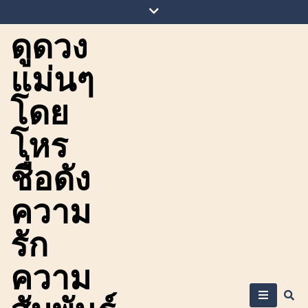
Skip
to
ดูดวง
content
แม่นๆ
โดย
โหร
ชื่อดัง
ความ
รัก
ความ