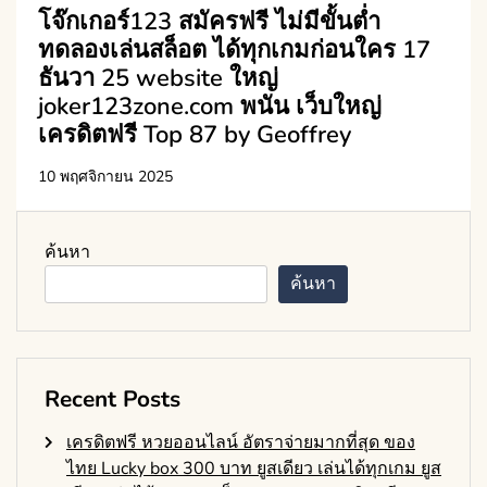
โจ๊กเกอร์123 สมัครฟรี ไม่มีขั้นต่ำ
ทดลองเล่นสล็อต ได้ทุกเกมก่อนใคร 17
ธันวา 25 website ใหญ่
joker123zone.com พนัน เว็บใหญ่
เครดิตฟรี Top 87 by Geoffrey
10 พฤศจิกายน 2025
ค้นหา
ค้นหา
Recent Posts
เครดิตฟรี หวยออนไลน์ อัตราจ่ายมากที่สุด ของ
ไทย Lucky box 300 บาท ยูสเดียว เล่นได้ทุกเกม ยูส