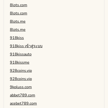
8lots.com
8lots.com
8lots.me
8lots.me
918kiss
918kiss เข้าสู่ระบบ
918kissauto
918kissme
928coins.vip
928coins.vip
9kpluss.com
abbet789.com
acebet789.com