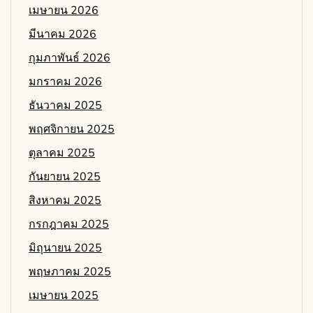
เมษายน 2026
มีนาคม 2026
กุมภาพันธ์ 2026
มกราคม 2026
ธันวาคม 2025
พฤศจิกายน 2025
ตุลาคม 2025
กันยายน 2025
สิงหาคม 2025
กรกฎาคม 2025
มิถุนายน 2025
พฤษภาคม 2025
เมษายน 2025