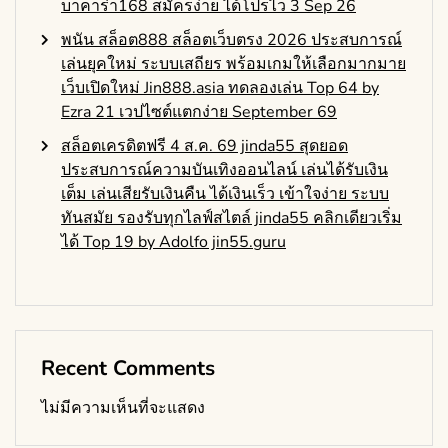
บาคาร่า168 สมัครง่าย ได้โปรไว 3 Sep 26
พนัน สล็อต888 สล็อตเว็บตรง 2026 ประสบการณ์
เล่นยุคใหม่ ระบบเสถียร พร้อมเกมให้เลือกมากมาย
เว็บเปิดใหม่ Jin888.asia ทดลองเล่น Top 64 by
Ezra 21 เวปไซต์แตกง่าย September 69
สล็อตเครดิตฟรี 4 ส.ค. 69 jinda55 สุดยอด
ประสบการณ์ความบันเทิงออนไลน์ เล่นได้รับเงิน
เต็ม เล่นเสียรับเงินคืน ได้เงินเร็ว เข้าใจง่าย ระบบ
ทันสมัย รองรับทุกไลฟ์สไตล์ jinda55 คลิกเดียวเริ่ม
ได้ Top 19 by Adolfo jin55.guru
Recent Comments
ไม่มีความเห็นที่จะแสดง