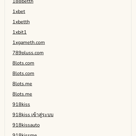
188betth
1xbet
1xbetth
1xbit1
1xgameth.com
789pluss.com
8lots.com
8lots.com
8lots.me
8lots.me
918kiss
918kiss เข้าสู่ระบบ
918kissauto
918kissme