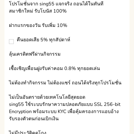
โปรโมชั่นจาก sing55 แจกจริง ถอนได้ในทันที
สมาชิกใหม่ รับโบนัส 100%
ฝากแรกของวัน รับเพิ่ม 10%
คืนยอดเสีย 5% ทุกสัปดาห์
ลุ้นเครดิตฟรีผ่านกิจกรรม
เชื้อเชิญเพื่อนฝูงรับค่าคอม 0.8% ทุกยอดเล่น
ไม่ต้องทำกิจกรรม ไม่ต้องแชร์ ถอนได้จริงทุกโปรโมชั่น
ไม่เป็นอันตรายด้วยเทคโนโลยีสุดยอด
sing55 ใช้ระบบรักษาความปลอดภัยแบบ SSL 256-bit
Encryption พร้อมระบบ KYC เพื่อคุ้มครองการแอบอ้าง
รับรองตัวตนก่อนเบิกเงิน
ไม่มีประวัติคดโกง