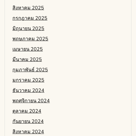
สิงหาคม 2025
กรกฎาคม 2025
มิถุนายน 2025
พฤษภาคม 2025
เมษายน 2025
มีนาคม 2025
กุมภาพันธ์ 2025
มกราคม 2025
ธันวาคม 2024
พฤศจิกายน 2024
ตุลาคม 2024
กันยายน 2024
สิงหาคม 2024