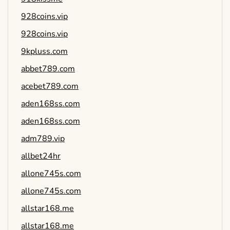
928coins.vip
928coins.vip
9kpluss.com
abbet789.com
acebet789.com
aden168ss.com
aden168ss.com
adm789.vip
allbet24hr
allone745s.com
allone745s.com
allstar168.me
allstar168.me