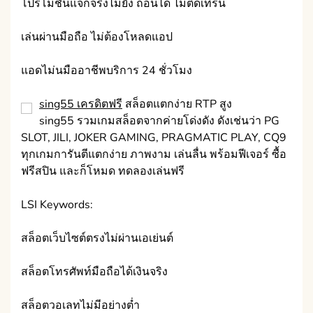
โปรโมชั่นแจกจริงไม่ยั้ง ถอนได้ ไม่ติดเทิร์น
เล่นผ่านมือถือ ไม่ต้องโหลดแอป
แอดไม่นมืออาชีพบริการ 24 ชั่วโมง
sing55 เครดิตฟรี
สล็อตแตกง่าย RTP สูง
sing55 รวมเกมสล็อตจากค่ายโด่งดัง ดังเช่นว่า PG
SLOT, JILI, JOKER GAMING, PRAGMATIC PLAY, CQ9
ทุกเกมการันตีแตกง่าย ภาพงาม เล่นลื่น พร้อมฟีเจอร์ ซื้อ
ฟรีสปิน และก็โหมด ทดลองเล่นฟรี
LSI Keywords:
สล็อตเว็บไซต์ตรงไม่ผ่านเอเย่นต์
สล็อตโทรศัพท์มือถือได้เงินจริง
สล็อตวอเลทไม่มีอย่างต่ำ