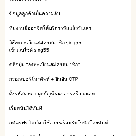
ข้อมูลลูกค้าเป็นความลับ
ทีมงานมืออาชีพให้บริการวันแล้ววันเล่า
วิธีลงทะเบียนสมัครสมาชิก sing55
เข้าเว็บไซต์ sing55
คลิกปุ่ม “ลงทะเบียนสมัครสมาชิก”
กรอกเบอร์โทรศัพท์ + ยืนยัน OTP
ตั้งรหัสผ่าน + ผูกบัญชีธนาคารหรือวอเลท
เริ่มพนันได้ทันที
สมัครฟรี ไม่มีค่าใช้จ่าย พร้อมรับโบนัสโดยทันที