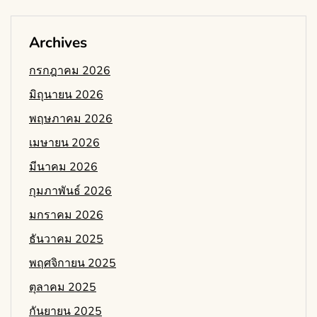
Archives
กรกฎาคม 2026
มิถุนายน 2026
พฤษภาคม 2026
เมษายน 2026
มีนาคม 2026
กุมภาพันธ์ 2026
มกราคม 2026
ธันวาคม 2025
พฤศจิกายน 2025
ตุลาคม 2025
กันยายน 2025