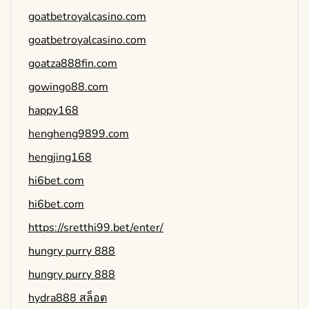
goatbetroyalcasino.com
goatbetroyalcasino.com
goatza888fin.com
gowingo88.com
happy168
hengheng9899.com
hengjing168
hi6bet.com
hi6bet.com
https://sretthi99.bet/enter/
hungry purry 888
hungry purry 888
hydra888 สล็อต