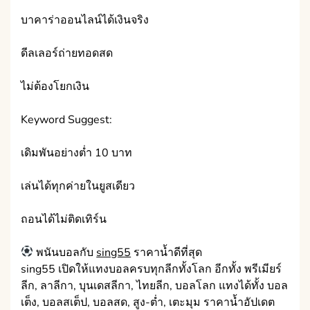
บาคาร่าออนไลน์ได้เงินจริง
ดีลเลอร์ถ่ายทอดสด
ไม่ต้องโยกเงิน
Keyword Suggest:
เดิมพันอย่างต่ำ 10 บาท
เล่นได้ทุกค่ายในยูสเดียว
ถอนได้ไม่ติดเทิร์น
พนันบอลกับ
sing55
ราคาน้ำดีที่สุด
sing55 เปิดให้แทงบอลครบทุกลีกทั้งโลก อีกทั้ง พรีเมียร์
ลีก, ลาลีกา, บุนเดสลีกา, ไทยลีก, บอลโลก แทงได้ทั้ง บอล
เต็ง, บอลสเต็ป, บอลสด, สูง-ต่ำ, เตะมุม ราคาน้ำอัปเดต