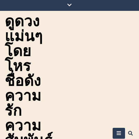
Skip
to
ดูดวง
content
แม่นๆ
โดย
โหร
ชื่อดัง
ความ
รัก
ความ