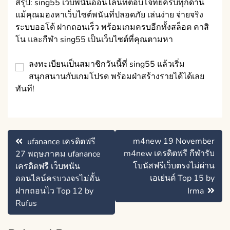
สรุป: sing55 เว็บพนันออนไลน์ที่ตอบโจทย์ครบทุกด้าน
แม้คุณมองหาเว็บไซต์พนันที่ปลอดภัย เล่นง่าย จ่ายจริง
ระบบออโต้ ฝากถอนเร็ว พร้อมเกมครบอีกทั้งสล็อต คาสิ
โน และกีฬา sing55 เป็นเว็บไซต์ที่คุณตามหา
ลงทะเบียนเป็นสมาชิกวันนี้ที่ sing55 แล้วเริ่ม
สนุกสนานกับเกมโปรด พร้อมฝ่าสร้างรายได้ได้เลย
ทันที!
แนะแนว
m4new 19 November
ufanance เครดิตฟรี
เรื่อง
m4new เครดิตฟรี กีฬารับ
27 พฤษภาคม ufanance
โบนัสฟรีเว็บตรงไม่ผ่าน
เครดิตฟรี เว็บพนัน
เอเย่นต์ Top 15 by
ออนไลน์ครบวงจรไม่อั้น
ฝากถอนไว Top 12 by
Irma
Rufus