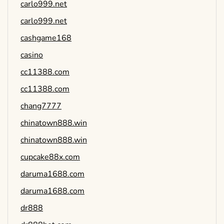
carlo999.net
carlo999.net
cashgame168
casino
cc11388.com
cc11388.com
chang7777
chinatown888.win
chinatown888.win
cupcake88x.com
daruma1688.com
daruma1688.com
dr888