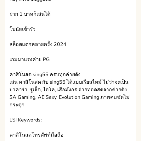
ฝาก 1 บาทก็เล่นได้
โบนัสเข้ารัว
สล็อตแตกหลายครั้ง 2024
เกมมาแรงค่าย PG
คาสิโนสด sing55 ครบทุกค่ายดัง
เล่น คาสิโนสด กับ sing55 ได้แบบเรียลไทม์ ไม่ว่าจะเป็น
บาคาร่า, รูเล็ต, ไฮโล, เสือมังกร ถ่ายทอดสดจากค่ายดัง
SA Gaming, AE Sexy, Evolution Gaming ภาพคมชัดไม่
กระตุก
LSI Keywords:
คาสิโนสดโทรศัพท์มือถือ