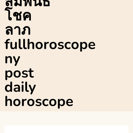
สัมพันธ์
โชค
ลาภ
fullhoroscope
ny
post
daily
horoscope