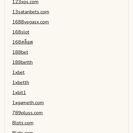
123xos.com
13satanbets.com
1688vegasx.com
168slot
168สล็อต
188bet
188betth
1xbet
1xbetth
1xbit1
1xgameth.com
789pluss.com
8lots.com
8lots.com