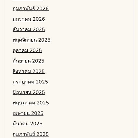
กุมภาพันธ์ 2026
มกราคม 2026
ธันวาคม 2025
พฤศจิกายน 2025
ตุลาคม 2025
กันยายน 2025
สิงหาคม 2025
กรกฎาคม 2025
มิถุนายน 2025
พฤษภาคม 2025
เมษายน 2025
มีนาคม 2025
กุมภาพันธ์ 2025