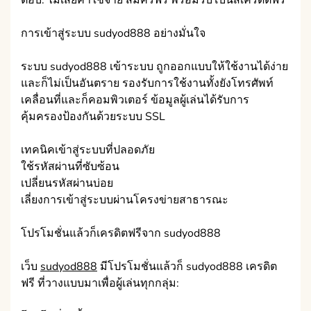
การเข้าสู่ระบบ sudyod888 อย่างมั่นใจ
ระบบ sudyod888 เข้าระบบ ถูกออกแบบให้ใช้งานได้ง่าย
และก็ไม่เป็นอันตราย รองรับการใช้งานทั้งยังโทรศัพท์
เคลื่อนที่และก็คอมพิวเตอร์ ข้อมูลผู้เล่นได้รับการ
คุ้มครองป้องกันด้วยระบบ SSL
เทคนิคเข้าสู่ระบบที่ปลอดภัย
ใช้รหัสผ่านที่ซับซ้อน
เปลี่ยนรหัสผ่านบ่อย
เลี่ยงการเข้าสู่ระบบผ่านโครงข่ายสาธารณะ
โปรโมชั่นแล้วก็เครดิตฟรีจาก sudyod888
เว็บ
sudyod888
มีโปรโมชั่นแล้วก็ sudyod888 เครดิต
ฟรี ที่วางแบบมาเพื่อผู้เล่นทุกกลุ่ม: