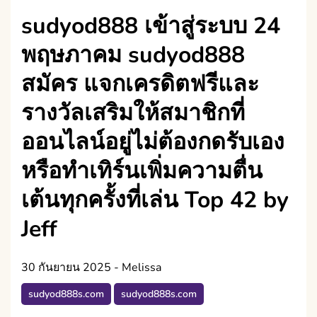
sudyod888 เข้าสู่ระบบ 24
พฤษภาคม sudyod888
สมัคร แจกเครดิตฟรีและ
รางวัลเสริมให้สมาชิกที่
ออนไลน์อยู่ไม่ต้องกดรับเอง
หรือทำเทิร์นเพิ่มความตื่น
เต้นทุกครั้งที่เล่น Top 42 by
Jeff
30 กันยายน 2025
-
Melissa
sudyod888s.com
sudyod888s.com