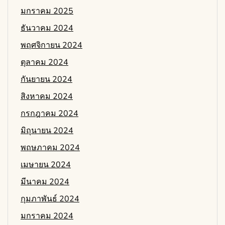
มกราคม 2025
ธันวาคม 2024
พฤศจิกายน 2024
ตุลาคม 2024
กันยายน 2024
สิงหาคม 2024
กรกฎาคม 2024
มิถุนายน 2024
พฤษภาคม 2024
เมษายน 2024
มีนาคม 2024
กุมภาพันธ์ 2024
มกราคม 2024