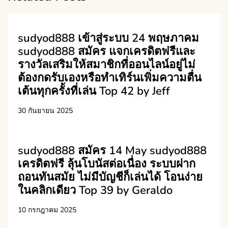
sudyod888 เข้าสู่ระบบ 24 พฤษภาคม
sudyod888 สมัคร แจกเครดิตฟรีและ
รางวัลเสริมให้สมาชิกที่ออนไลน์อยู่ไม่
ต้องกดรับเองหรือทำเทิร์นเพิ่มความตื่น
เต้นทุกครั้งที่เล่น Top 42 by Jeff
30 กันยายน 2025
sudyod888 สมัคร 14 May sudyod888
เครดิตฟรี ลุ้นโบนัสต่อเนื่อง ระบบฝาก
ถอนทันสมัย ไม่มีบัญชีก็เล่นได้ โอนง่าย
ในคลิกเดียว Top 39 by Geraldo
10 กรกฎาคม 2025