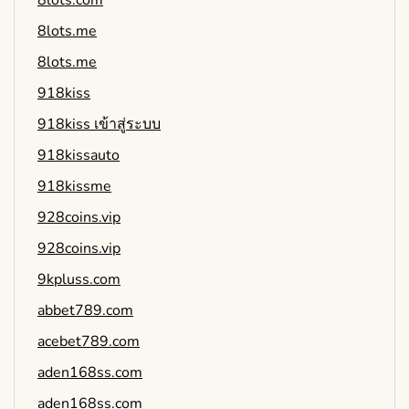
8lots.me
8lots.me
918kiss
918kiss เข้าสู่ระบบ
918kissauto
918kissme
928coins.vip
928coins.vip
9kpluss.com
abbet789.com
acebet789.com
aden168ss.com
aden168ss.com