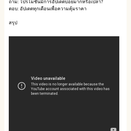
ถาม: โปรโมชั่นมีการอัปเดตบ่อยมากหรือเปล่า?
ตอบ: อัปเดตทุกเดือนเพื่อความคุ้มราคา
สรุป