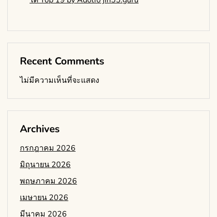
Recent Comments
ไม่มีความเห็นที่จะแสดง
Archives
กรกฎาคม 2026
มิถุนายน 2026
พฤษภาคม 2026
เมษายน 2026
มีนาคม 2026