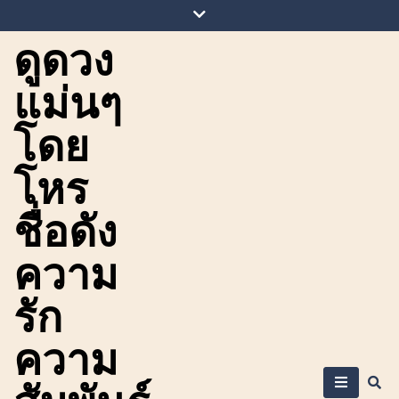
Skip
to
ดูดวง
content
แม่นๆ
โดย
โหร
ชื่อดัง
ความ
รัก
ความ