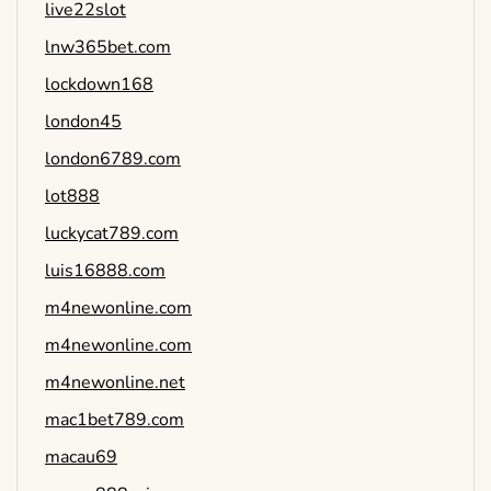
live22slot
lnw365bet.com
lockdown168
london45
london6789.com
lot888
luckycat789.com
luis16888.com
m4newonline.com
m4newonline.com
m4newonline.net
mac1bet789.com
macau69