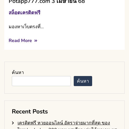
Potapp777.com 3 เมษายน 68
สล็อตเครดิตฟรี
มองหาเว็บตรงที่…
Read More
ค้นหา
ค้นหา
Recent Posts
เครดิตฟรี หวยออนไลน์ อัตราจ่ายมากที่สุด ของ