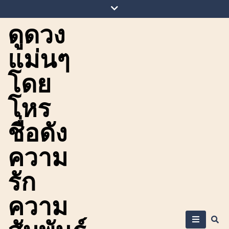
Skip
to
ดูดวง
content
แม่นๆ
โดย
โหร
ชื่อดัง
ความ
รัก
ความ