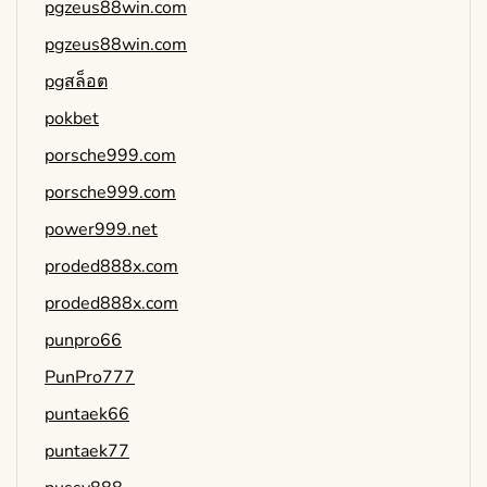
pgzeus88win.com
pgzeus88win.com
pgสล็อต
pokbet
porsche999.com
porsche999.com
power999.net
proded888x.com
proded888x.com
punpro66
PunPro777
puntaek66
puntaek77