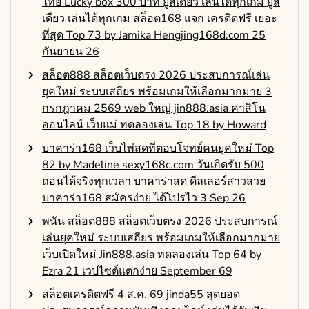
ไทย Lucky box 300 บาท ยูสเดียว เล่นได้ทุกเกม ยูส
เดียว เล่นได้ทุกเกม สล็อต168 แจก เครดิตฟรี เยอะ
ที่สุด Top 73 by Jamika Hengjing168d.com 25
กันยายน 26
สล็อต888 สล็อตเว็บตรง 2026 ประสบการณ์เล่น
ยุคใหม่ ระบบเสถียร พร้อมเกมให้เลือกมากมาย 3
กรกฎาคม 2569 web ใหญ่ jin888.asia คาสิโน
ออนไลน์ เว็บแม่ ทดลองเล่น Top 18 by Howard
บาคาร่า168 เว็บไพ่สดที่ตอบโจทย์คนยุคใหม่ Top
82 by Madeline sexy168c.com วันเกิดรับ 500
ถอนได้จริงทุกเวลา บาคาร่าสด ดีลเลอร์สาวสวย
บาคาร่า168 สมัครง่าย ได้โปรไว 3 Sep 26
พนัน สล็อต888 สล็อตเว็บตรง 2026 ประสบการณ์
เล่นยุคใหม่ ระบบเสถียร พร้อมเกมให้เลือกมากมาย
เว็บเปิดใหม่ Jin888.asia ทดลองเล่น Top 64 by
Ezra 21 เวปไซต์แตกง่าย September 69
สล็อตเครดิตฟรี 4 ส.ค. 69 jinda55 สุดยอด