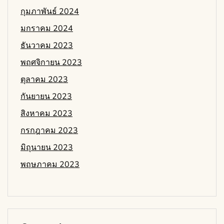
กุมภาพันธ์ 2024
มกราคม 2024
ธันวาคม 2023
พฤศจิกายน 2023
ตุลาคม 2023
กันยายน 2023
สิงหาคม 2023
กรกฎาคม 2023
มิถุนายน 2023
พฤษภาคม 2023