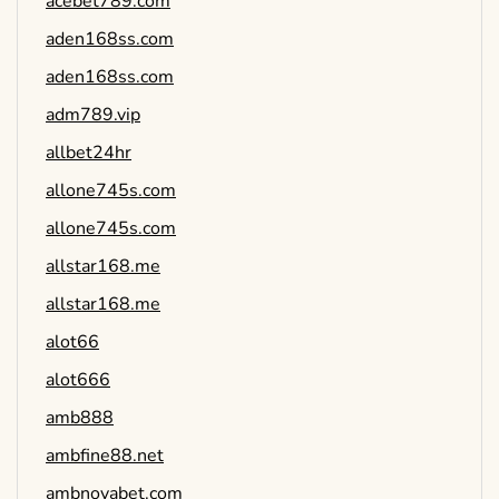
acebet789.com
aden168ss.com
aden168ss.com
adm789.vip
allbet24hr
allone745s.com
allone745s.com
allstar168.me
allstar168.me
alot66
alot666
amb888
ambfine88.net
ambnovabet.com