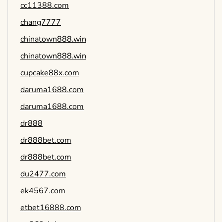
cc11388.com
chang7777
chinatown888.win
chinatown888.win
cupcake88x.com
daruma1688.com
daruma1688.com
dr888
dr888bet.com
dr888bet.com
du2477.com
ek4567.com
etbet16888.com