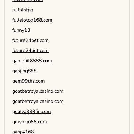
fullslotpg
fullslotpg168.com
funny18
future24bet.com
future24bet.com
gamehit8888.com
gaojing888
gem99ths.com
goatbetroyalcasino.com
goatbetroyalcasino.com
goatza888fin.com
gowingo88.com
happy168