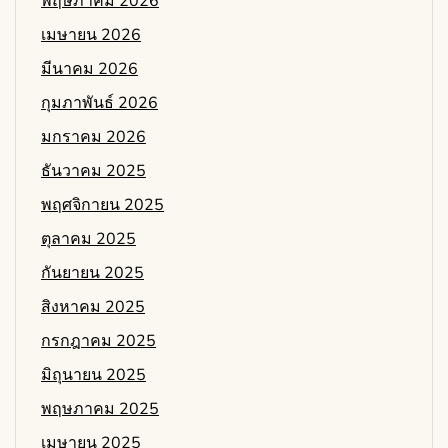
พฤษภาคม 2026
เมษายน 2026
มีนาคม 2026
กุมภาพันธ์ 2026
มกราคม 2026
ธันวาคม 2025
พฤศจิกายน 2025
ตุลาคม 2025
กันยายน 2025
สิงหาคม 2025
กรกฎาคม 2025
มิถุนายน 2025
พฤษภาคม 2025
เมษายน 2025