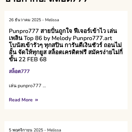
26 ธันวาคม 2025
-
Melissa
Punpro777 สายปั่นถูกใจ ฟีเจอร์เข้าไว เล่น
เพลิน Top 86 by Melody Punpro777.art
โบนัสเข้ารัวๆ ทุกสปิน การันตีเงินชัวร์ ถอนไม่
อั้น จัดให้ทุกยูส สล็อตเครดิตฟรี สมัครง่ายไม่กี่
ขั้น 22 FEB 68
สล็อต777
เล่น punpro777 …
Read More
5 พฤศจิกายน 2025
-
Melissa