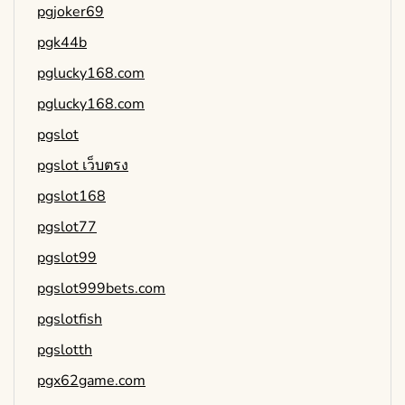
pgjoker69
pgk44b
pglucky168.com
pglucky168.com
pgslot
pgslot เว็บตรง
pgslot168
pgslot77
pgslot99
pgslot999bets.com
pgslotfish
pgslotth
pgx62game.com