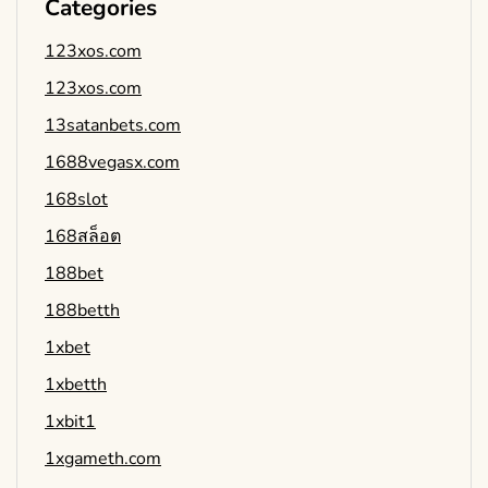
Categories
123xos.com
123xos.com
13satanbets.com
1688vegasx.com
168slot
168สล็อต
188bet
188betth
1xbet
1xbetth
1xbit1
1xgameth.com