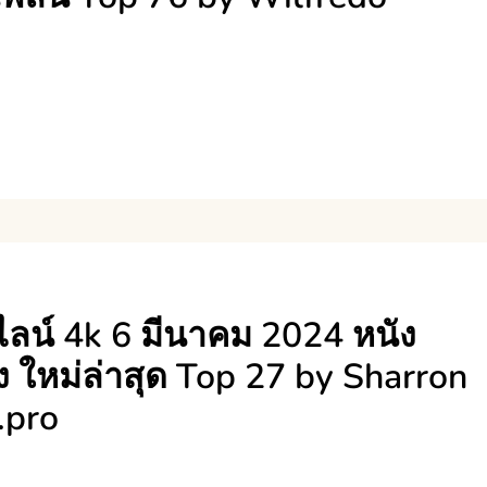
ไลน์ 4k 6 มีนาคม 2024 หนัง
ง ใหม่ล่าสุด Top 27 by Sharron
.pro