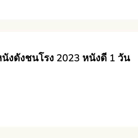
หนังดังชนโรง 2023 หนังดี 1 วัน