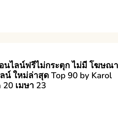
อนไลน์ฟรีไม่กระตุก ไม่มี โฆษณ
น์ ใหม่ล่าสุด Top 90 by Karol
 20 เมษา 23