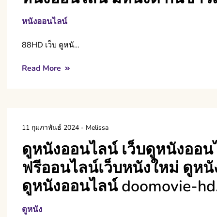
หนังออนไลน์
88HD เว็บ ดูหนั…
Read More
11 กุมภาพันธ์ 2024
-
Melissa
ดูหนังออนไลน์ เว็บดูหนังออน
ฟรีออนไลน์เว็บหนังใหม่ ดูหนั
ดูหนังออนไลน์ doomovie-hd
ดูหนัง