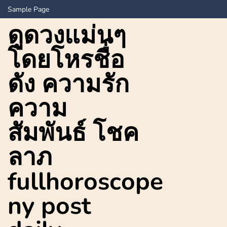
Skip
Sample Page
to
ดูดวงแม่นๆ
content
โดยโหรชื่อ
ดัง ความรัก
ความ
สัมพันธ์ โชค
ลาภ
fullhoroscope
ny post