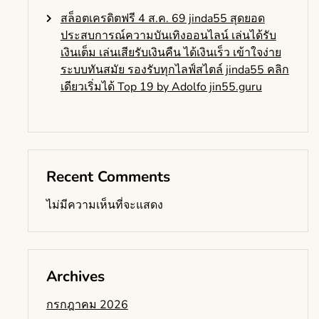
สล็อตเครดิตฟรี 4 ส.ค. 69 jinda55 สุดยอด
ประสบการณ์ความบันเทิงออนไลน์ เล่นได้รับ
เงินเต็ม เล่นเสียรับเงินคืน ได้เงินเร็ว เข้าใจง่าย
ระบบทันสมัย รองรับทุกไลฟ์สไตล์ jinda55 คลิก
เดียวเริ่มได้ Top 19 by Adolfo jin55.guru
Recent Comments
ไม่มีความเห็นที่จะแสดง
Archives
กรกฎาคม 2026