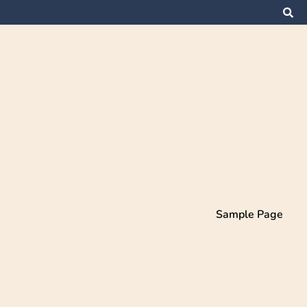
Sample Page