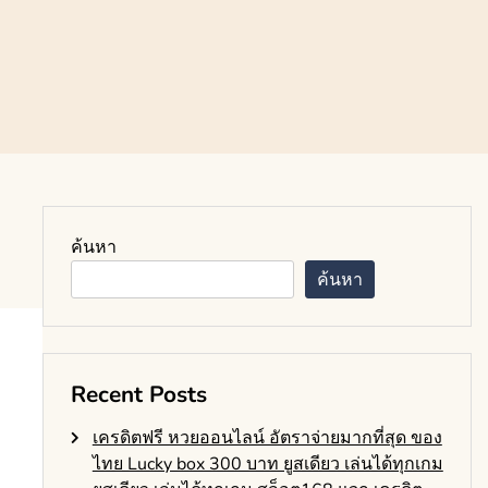
ค้นหา
ค้นหา
Recent Posts
เครดิตฟรี หวยออนไลน์ อัตราจ่ายมากที่สุด ของ
ไทย Lucky box 300 บาท ยูสเดียว เล่นได้ทุกเกม