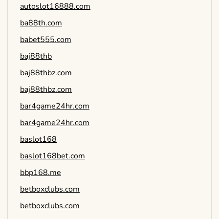
autoslot16888.com
ba88th.com
babet555.com
baj88thb
baj88thbz.com
baj88thbz.com
bar4game24hr.com
bar4game24hr.com
baslot168
baslot168bet.com
bbp168.me
betboxclubs.com
betboxclubs.com