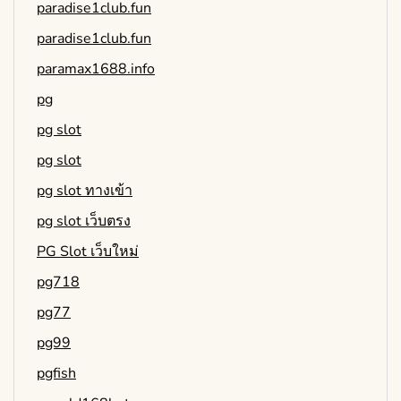
paradise1club.fun
paradise1club.fun
paramax1688.info
pg
pg slot
pg slot
pg slot ทางเข้า
pg slot เว็บตรง
PG Slot เว็บใหม่
pg718
pg77
pg99
pgfish