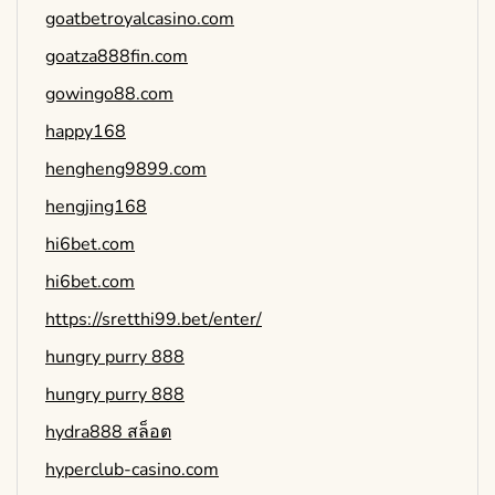
goatbetroyalcasino.com
goatza888fin.com
gowingo88.com
happy168
hengheng9899.com
hengjing168
hi6bet.com
hi6bet.com
https://sretthi99.bet/enter/
hungry purry 888
hungry purry 888
hydra888 สล็อต
hyperclub-casino.com