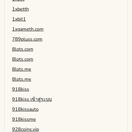
1xbetth
1xbit1
1xgameth.com
789pluss.com
8lots.com
8lots.com
8lots.me
8lots.me
918kiss
918kiss เข้าสู่ระบบ
918kissauto
918kissme
928coins.vip