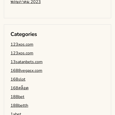
พฤษภาคม 2023
Categories
123xos.com
123xos.com
13satanbets.com
1688vegasx.com
168slot
168สล็อต
188bet
188betth
1xbet