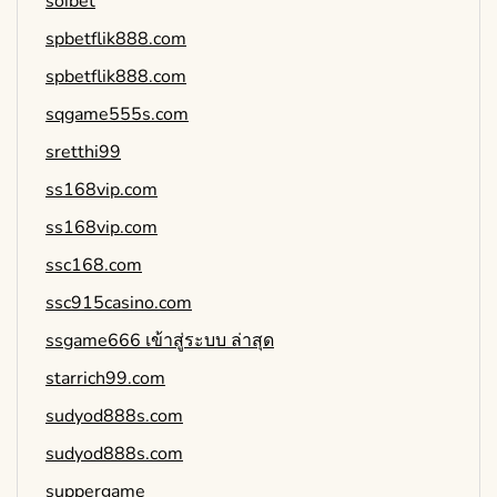
soibet
spbetflik888.com
spbetflik888.com
sqgame555s.com
sretthi99
ss168vip.com
ss168vip.com
ssc168.com
ssc915casino.com
ssgame666 เข้าสู่ระบบ ล่าสุด
starrich99.com
sudyod888s.com
sudyod888s.com
suppergame