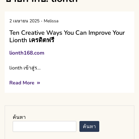
2 เมษายน 2025
-
Melissa
Ten Creative Ways You Can Improve Your
Lionth เครดิตฟรี
lionth168.com
lionth เข้าสู่ร…
Read More
ค้นหา
ค้นหา