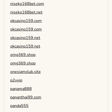
niseko168bet.com
niseko168bet.net
okcasino159.com
okcasino159.com
okcasino159.net
okcasino159.net
omg369.shop
omg369.shop
onesiamclub.site
p2vvip
panama888
pananthai99.com
panda555