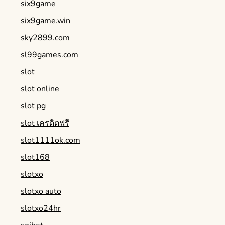
six9game
six9game.win
sky2899.com
sl99games.com
slot
slot online
slot pg
slot เครดิตฟรี
slot1111ok.com
slot168
slotxo
slotxo auto
slotxo24hr