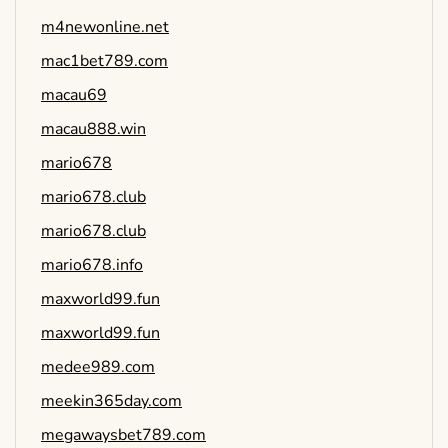
m4newonline.net
mac1bet789.com
macau69
macau888.win
mario678
mario678.club
mario678.club
mario678.info
maxworld99.fun
maxworld99.fun
medee989.com
meekin365day.com
megawaysbet789.com