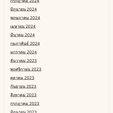
กรกฎาคม 2024
มิถุนายน 2024
พฤษภาคม 2024
เมษายน 2024
มีนาคม 2024
กุมภาพันธ์ 2024
มกราคม 2024
ธันวาคม 2023
พฤศจิกายน 2023
ตุลาคม 2023
กันยายน 2023
สิงหาคม 2023
กรกฎาคม 2023
มิถุนายน 2023