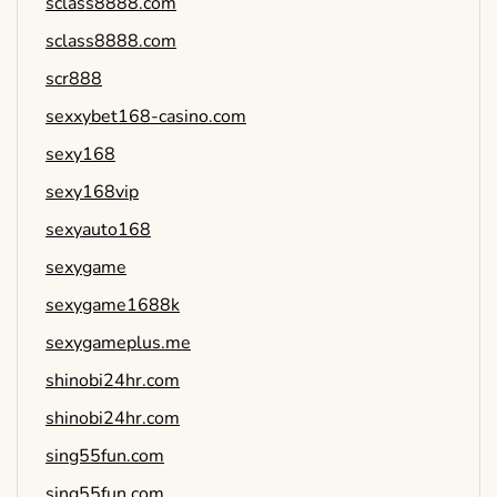
sclass8888.com
sclass8888.com
scr888
sexxybet168-casino.com
sexy168
sexy168vip
sexyauto168
sexygame
sexygame1688k
sexygameplus.me
shinobi24hr.com
shinobi24hr.com
sing55fun.com
sing55fun.com