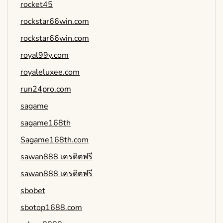
rocket45
rockstar66win.com
rockstar66win.com
royal99y.com
royaleluxee.com
run24pro.com
sagame
sagame168th
Sagame168th.com
sawan888 เครดิตฟรี
sawan888 เครดิตฟรี
sbobet
sbotop1688.com