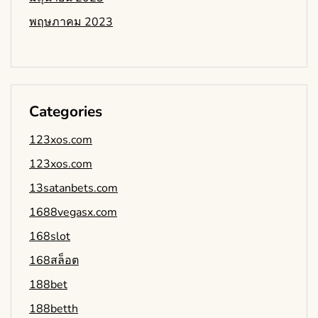
พฤษภาคม 2023
Categories
123xos.com
123xos.com
13satanbets.com
1688vegasx.com
168slot
168สล็อต
188bet
188betth