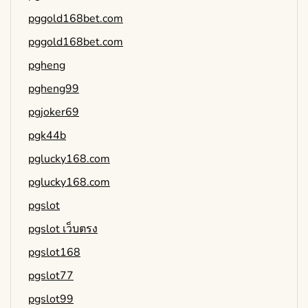
pggold168bet.com
pggold168bet.com
pgheng
pgheng99
pgjoker69
pgk44b
pglucky168.com
pglucky168.com
pgslot
pgslot เว็บตรง
pgslot168
pgslot77
pgslot99