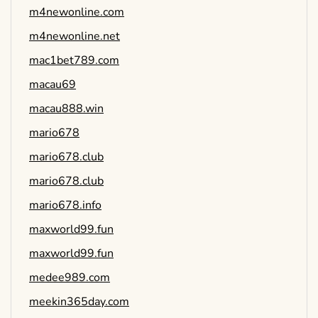
m4newonline.com
m4newonline.net
mac1bet789.com
macau69
macau888.win
mario678
mario678.club
mario678.club
mario678.info
maxworld99.fun
maxworld99.fun
medee989.com
meekin365day.com