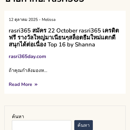
12 ตุลาคม 2025
-
Melissa
rasri365 สมัคร 22 October rasri365 เครดิต
ฟรี รางวัลใหญ่มาเนียนๆสล็อตธีมใหม่แตกดี
สนุกได้ต่อเนื่อง Top 16 by Shanna
rasri365day.com
ถ้าคุณกำลังมองห…
Read More
ค้นหา
ค้นหา