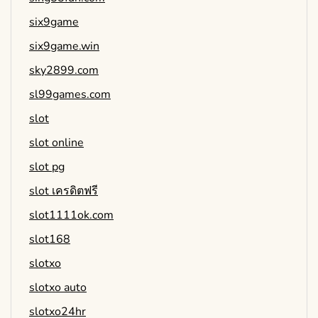
six9game
six9game.win
sky2899.com
sl99games.com
slot
slot online
slot pg
slot เครดิตฟรี
slot1111ok.com
slot168
slotxo
slotxo auto
slotxo24hr