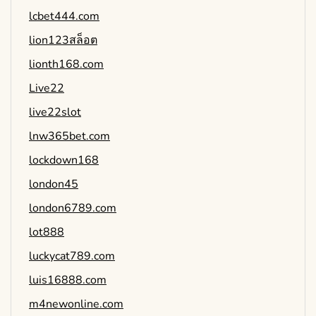
lcbet444.com
lion123สล็อต
lionth168.com
Live22
live22slot
lnw365bet.com
lockdown168
london45
london6789.com
lot888
luckycat789.com
luis16888.com
m4newonline.com