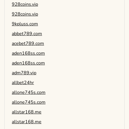
928coins.vip
928coins.vip
9kpluss.com
abbet789.com
acebet789.com
aden168ss.com
aden168ss.com
adm789.vip
allbet24hr
allone745s.com
allone745s.com
allstar168.me
allstar168.me