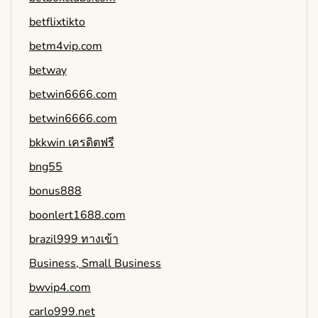
betflixtikto
betm4vip.com
betway
betwin6666.com
betwin6666.com
bkkwin เครดิตฟรี
bng55
bonus888
boonlert1688.com
brazil999 ทางเข้า
Business, Small Business
bwvip4.com
carlo999.net