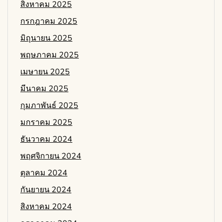
สิงหาคม 2025
กรกฎาคม 2025
มิถุนายน 2025
พฤษภาคม 2025
เมษายน 2025
มีนาคม 2025
กุมภาพันธ์ 2025
มกราคม 2025
ธันวาคม 2024
พฤศจิกายน 2024
ตุลาคม 2024
กันยายน 2024
สิงหาคม 2024