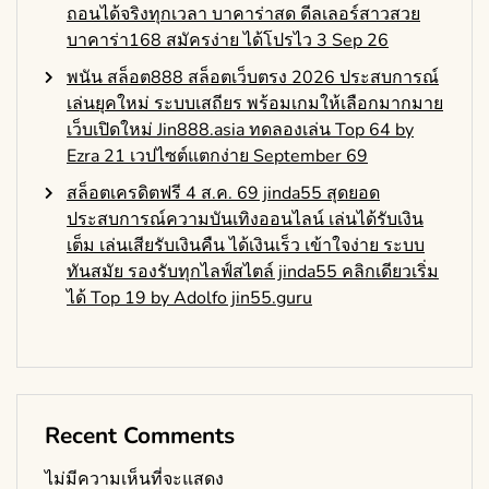
ถอนได้จริงทุกเวลา บาคาร่าสด ดีลเลอร์สาวสวย
บาคาร่า168 สมัครง่าย ได้โปรไว 3 Sep 26
พนัน สล็อต888 สล็อตเว็บตรง 2026 ประสบการณ์
เล่นยุคใหม่ ระบบเสถียร พร้อมเกมให้เลือกมากมาย
เว็บเปิดใหม่ Jin888.asia ทดลองเล่น Top 64 by
Ezra 21 เวปไซต์แตกง่าย September 69
สล็อตเครดิตฟรี 4 ส.ค. 69 jinda55 สุดยอด
ประสบการณ์ความบันเทิงออนไลน์ เล่นได้รับเงิน
เต็ม เล่นเสียรับเงินคืน ได้เงินเร็ว เข้าใจง่าย ระบบ
ทันสมัย รองรับทุกไลฟ์สไตล์ jinda55 คลิกเดียวเริ่ม
ได้ Top 19 by Adolfo jin55.guru
Recent Comments
ไม่มีความเห็นที่จะแสดง