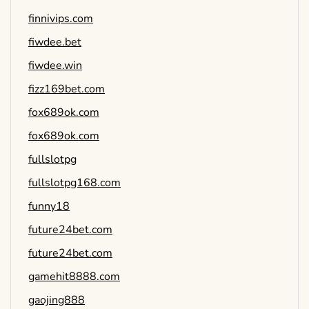
finnivips.com
fiwdee.bet
fiwdee.win
fizz169bet.com
fox689ok.com
fox689ok.com
fullslotpg
fullslotpg168.com
funny18
future24bet.com
future24bet.com
gamehit8888.com
gaojing888