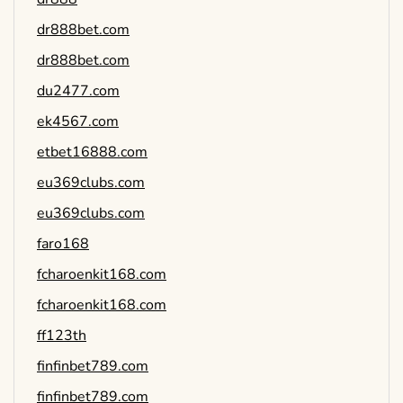
dr888bet.com
dr888bet.com
du2477.com
ek4567.com
etbet16888.com
eu369clubs.com
eu369clubs.com
faro168
fcharoenkit168.com
fcharoenkit168.com
ff123th
finfinbet789.com
finfinbet789.com