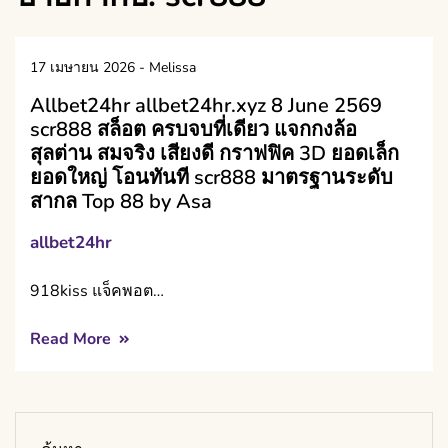
17 เมษายน 2026
-
Melissa
Allbet24hr allbet24hr.xyz 8 June 2569
scr888 สล็อต ครบจบที่เดียว แจกกงล้อ
สุลต่าน สมจริง เสียงดี กราฟฟิค 3D ยอดเล็ก
ยอดใหญ่ โอนทันที scr888 มาตรฐานระดับ
สากล Top 88 by Asa
allbet24hr
918kiss แจ็คพอต…
Read More