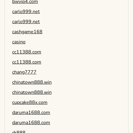
bwvip4.com
carlo999.net
carlo999.net
cashgame168
casino
cc11388.com
cc11388.com
chang7777
chinatown888.win
chinatown888.win
cupcake88x.com
daruma1688.com
daruma1688.com
dr888