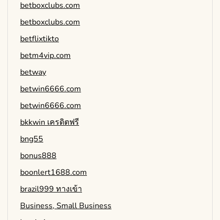
betboxclubs.com
betboxclubs.com
betflixtikto
betm4vip.com
betway
betwin6666.com
betwin6666.com
bkkwin เครดิตฟรี
bng55
bonus888
boonlert1688.com
brazil999 ทางเข้า
Business, Small Business