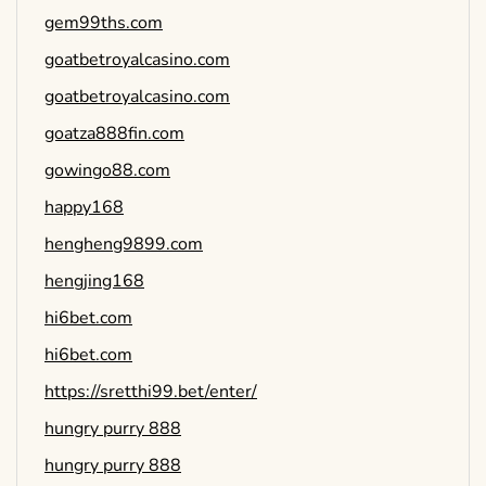
gem99ths.com
goatbetroyalcasino.com
goatbetroyalcasino.com
goatza888fin.com
gowingo88.com
happy168
hengheng9899.com
hengjing168
hi6bet.com
hi6bet.com
https://sretthi99.bet/enter/
hungry purry 888
hungry purry 888