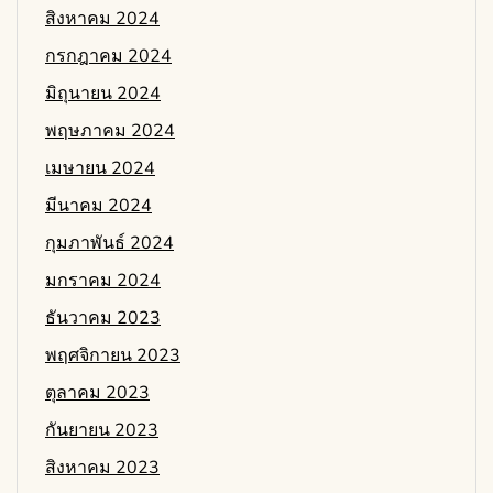
สิงหาคม 2024
กรกฎาคม 2024
มิถุนายน 2024
พฤษภาคม 2024
เมษายน 2024
มีนาคม 2024
กุมภาพันธ์ 2024
มกราคม 2024
ธันวาคม 2023
พฤศจิกายน 2023
ตุลาคม 2023
กันยายน 2023
สิงหาคม 2023