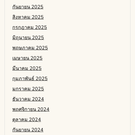
กันยายน 2025
สิงหาคม 2025
กรกฎาคม 2025
มิถุนายน 2025
พฤษภาคม 2025
เมษายน 2025
มีนาคม 2025
กุมภาพันธ์ 2025
มกราคม 2025
ธันวาคม 2024
พฤศจิกายน 2024
ตุลาคม 2024
กันยายน 2024