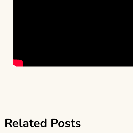
เรื่อง
Related Posts