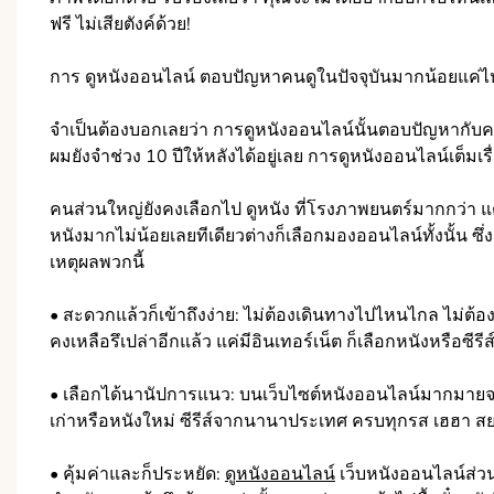
ฟรี ไม่เสียตังค์ด้วย!
การ ดูหนังออนไลน์ ตอบปัญหาคนดูในปัจจุบันมากน้อยแค่
จำเป็นต้องบอกเลยว่า การดูหนังออนไลน์นั้นตอบปัญหากับคนดู
ผมยังจำช่วง 10 ปีให้หลังได้อยู่เลย การดูหนังออนไลน์เต็ม
คนส่วนใหญ่ยังคงเลือกไป ดูหนัง ที่โรงภาพยนตร์มากกว่า แต่
หนังมากไม่น้อยเลยทีเดียวต่างก็เลือกมองออนไลน์ทั้งนั้น 
เหตุผลพวกนี้
• สะดวกแล้วก็เข้าถึงง่าย: ไม่ต้องเดินทางไปไหนไกล ไม่ต้องเ
คงเหลือรึเปล่าอีกแล้ว แค่มีอินเทอร์เน็ต ก็เลือกหนังหรือซีร
• เลือกได้นานัปการแนว: บนเว็บไซต์หนังออนไลน์มากมายจ
เก่าหรือหนังใหม่ ซีรีส์จากนานาประเทศ ครบทุกรส เฮฮา 
• คุ้มค่าและก็ประหยัด:
ดูหนังออนไลน์
เว็บหนังออนไลน์ส่วน