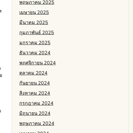
พฤษภาคม 2025
ศ
เมษายน 2025
มีนาคม 2025
กุมภาพันธ์ 2025
มกราคม 2025
ธันวาคม 2024
พฤศจิกายน 2024
ก
ตุลาคม 2024
ือ
กันยายน 2024
สิงหาคม 2024
กรกฎาคม 2024
า
มิถุนายน 2024
พฤษภาคม 2024