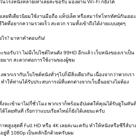
นังในโรงหนังหลายเท่าเลยล่ะขอรับ มองผ่าน Wi-Fi ก็ยังได้
เลยทีเดียวนิยมใช้งานมือถือ แท็ปเล็ต หรือสมาร์ทโทรทัศน์กันเยอ
ีวิตที่อยากความรวดเร็ว สะดวก รวมทั้งเข้าถึงได้ง่ายแบบสุดๆ
างไร? มาหาคำตอบกัน!
ขอรับว่า ไม่มีเว็บไซต์ไหนดัง 99HD อีกแล้ว เว็บหนังของเราเป็น
านง่ายมาก สะดวกต่อการใช้งานของผู้ชม
งพวกเรากับเว็บไซต์หนังทั่วๆไปก็มีสิ่งเดียวกัน เนื่องจากว่าพวกเรา
 ทำให้ท่านได้รับประสบการณ์ที่แตกต่างจากเว็บอื่นอย่างไม่ต้อง
่พึ่งจะเข้ามาไม่กี่ชั่วโมง พวกเราก็พร้อมอัปเดตให้คุณได้รับดูในทันท
ด้โดยทันที เรียกว่าแบบเรียลไทม์ก็ยังได้เลยนะครับ
พสูงสุดที่ Full HD หรือ 4K เลยล่ะนะครับ ทำให้หนังหรือซีรีส์บา
ยู่ที่ 1080p เป็นหลักอีกด้วยครับผม