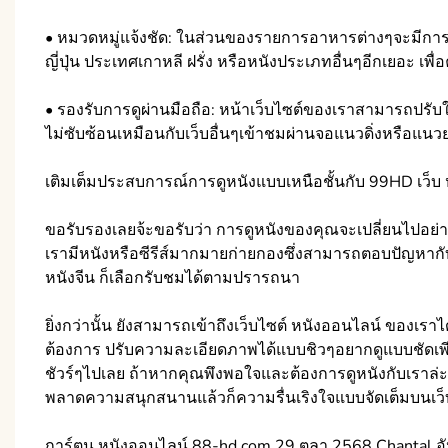
• หมวดหมู่แจ้งชัด: ในส่วนของรายการอาหารต่างๆจะมีการแ
ญี่ปุ่น ประเทศเกาหลี ฝรั่ง หรือหนังประเภทอื่นๆอีกเยอะ เพื่
• รองรับการดูผ่านมือถือ: หน้าเว็บไซต์ของเราสามารถปรั
ไม่ซับซ้อนเหมือนกับเว็บอื่นๆเข้าชมผ่านจอแนวดิ่งหรือแน
เติมเต็มประสบการณ์การดูหนังแบบเหนือชั้นกับ 99HD เว็บ 
ขอรับรองเลยจ้ะขอรับว่า การดูหนังของคุณจะเปลี่ยนไปอย่าง
เรามีหนังหรือซีรีส์มากมายก่ายกองซึ่งสามารถตอบปัญหากับคุ
หนังจีน ก็เลือกรับชมได้ตามปรารถนา
ยิ่งกว่านั้น ยังสามารถเข้าถึงเว็บไซต์ หนังออนไลน์ ของเ
ต้องการ ปรับความละเอียดภาพได้แบบชิวๆอยากดูแบบชัดเพ
ชัวร์ๆไปเลย ถ้าหากคุณพึงพอใจและต้องการดูหนังกับเราล่ะก็
พลาดความสนุกสนานแล้วก็ความรื่นเริงใจแบบจัดเต็มบนเว็บ
การ์ตูน หนังออนไลน์ 88-hd.com 29 ตุลา 2568 Chantal อั