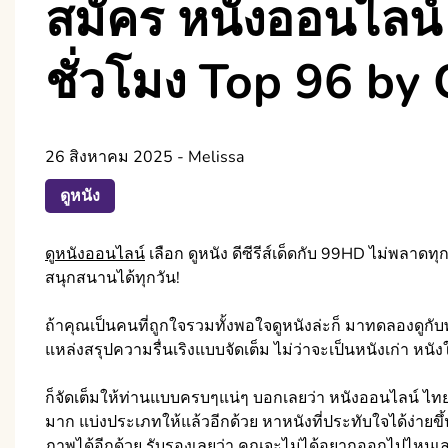
สมัคร หนังออนไลน์ 
ชั่วโมง Top 96 by
26 สิงหาคม 2025
-
Melissa
ดูหนัง
ดูหนังออนไลน์
เลือก ดูหนัง ดีซีรีส์เด็ดกับ 99HD ไม่พลาดทุ
สนุกสนานได้ทุกวัน!
ถ้าคุณเป็นคนที่ถูกใจรวมทั้งพอใจดูหนังล่ะก็ มาทดลองดูกับพ
แหล่งสรุปความรื่นเริงแบบจัดเต็ม ไม่ว่าจะเป็นหนังเก่า ห
ก็จัดเต็มให้ท่านแบบครบๆแน่ๆ บอกเลยว่า หนังออนไลน์ ไทยก
มาก แบ่งประเภทให้แล้วอีกด้วย หาหนังที่ประทับใจได้ง่าย
ภาพได้อีกด้วย รับรองเลยว่า คุณจะไม่ได้อยากออกไปไหนเลยล