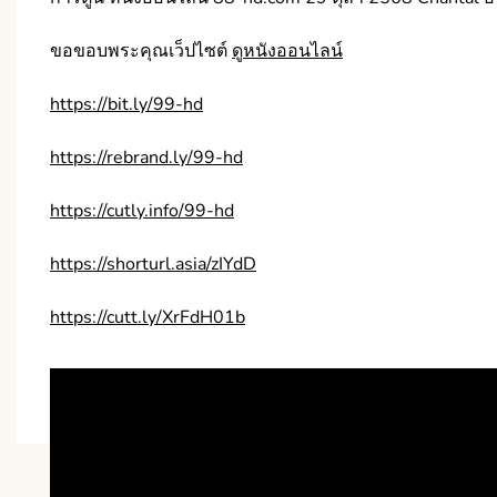
ขอขอบพระคุณเว็ปไซต์
ดูหนังออนไลน์
https://bit.ly/99-hd
https://rebrand.ly/99-hd
https://cutly.info/99-hd
https://shorturl.asia/zIYdD
https://cutt.ly/XrFdH01b
แนะแนว