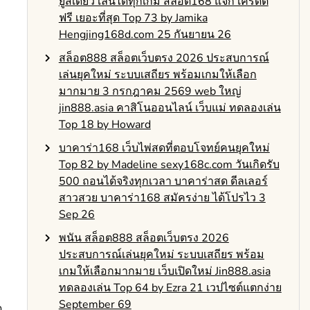
ยูสเดียว เล่นได้ทุกเกม สล็อต168 แจก เครดิต
ฟรี เยอะที่สุด Top 73 by Jamika
Hengjing168d.com 25 กันยายน 26
สล็อต888 สล็อตเว็บตรง 2026 ประสบการณ์
เล่นยุคใหม่ ระบบเสถียร พร้อมเกมให้เลือก
มากมาย 3 กรกฎาคม 2569 web ใหญ่
jin888.asia คาสิโนออนไลน์ เว็บแม่ ทดลองเล่น
Top 18 by Howard
บาคาร่า168 เว็บไพ่สดที่ตอบโจทย์คนยุคใหม่
Top 82 by Madeline sexy168c.com วันเกิดรับ
500 ถอนได้จริงทุกเวลา บาคาร่าสด ดีลเลอร์
สาวสวย บาคาร่า168 สมัครง่าย ได้โปรไว 3
Sep 26
พนัน สล็อต888 สล็อตเว็บตรง 2026
ประสบการณ์เล่นยุคใหม่ ระบบเสถียร พร้อม
เกมให้เลือกมากมาย เว็บเปิดใหม่ Jin888.asia
ทดลองเล่น Top 64 by Ezra 21 เวปไซต์แตกง่าย
September 69
ู