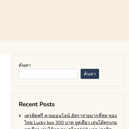
ค้นหา
ค้นหา
Recent Posts
เครดิตฟรี หวยออนไลน์ อัตราจ่ายมากที่สุด ของ
ไทย Lucky box 300 บาท ยูสเดียว เล่นได้ทุกเกม