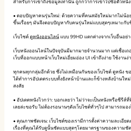
สำหรับการเข้าถึงข้อมูลเท่านั้น ถูกกว่าการเข้าไปซื้อตั๋วห
• ตอบปัญหาคนรุ่นใหม่: ด้วยความที่คนสมัยใหม่มากไม่น้อย
ขึ้นเรื่อยๆ มันจึงตอบปัญหากับคนรุ่นใหม่แบบสุดๆเหมาะกับช
เว็บไซต์
ดูหนังออนไลน์
แบบ 99HD แตกต่างจากเว็บอื่นอย่
เว็บหนังออนไลน์ในปัจจุบันมีมากมายจำนวนมาก แต่เชื่อเถอะ
เว็บที่ออกแบบหน้าเว็บใหม่เอี่ยมอ่อง UI เข้าถึงง่าย ใช้ง
ทุกคนทุกกลุ่มอีกด้วย ซึ่งไม่เหมือนกันของเว็บไซต์ ดูหนัง ขอ
ได้ทำการอัปเดตระบบทั้งยังหน้าบ้านและก็ข้างหลังบ้านใหม่
สงสัย
• อัปเดตหนังไวกว่า: บอกเลยว่า ไม่ว่าจะเป็นหนังหรือซีรีส์ที
เลยล่ะขอรับ ไม่ต้องรอนานๆดังเว็บไซต์ทั่วๆไป สามารถมองไ
• คุณภาพชัดเจน: เว็บไซต์ของเรามีการตั้งค่าความละเอียดภา
เรื่องที่คุณได้รับดูนั้นชัดแบบสุดๆโดยมาตรฐานของความชัดอ