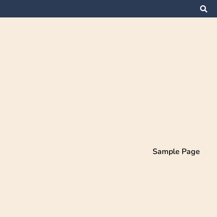
Sample Page