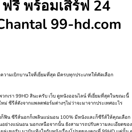
ฟรี พร้อมเสิร์ฟ 24
 Chantal 99-hd.com
กความเบิกบานใจที่เยี่ยมที่สุด มีครบทุกประเภทให้คัดเลือก
วกเรา 99HD สินะครับ เว็บ ดูหนังออนไลน์ ที่เยี่ยมที่สุดในขณะนี้
นังใหม่ ซีรีส์ดังจากแพลตฟอร์มต่างๆไม่ว่าจะมาจากประเทศอะไร
็ฟิน ซีรีส์นอกก็เพลินแน่นอน 100% มีหนังและก็ซีรีส์ให้คุณเลือก
ขึ้นอย่างแน่นอน นอกเหนือจากนั้น ยังสามารถปรับความละเอียดของ
่ะขอรับ มาบันเทิงใจกับหนังเรื่องโปรดของคุณที่ 99HD แค่นั้น ด