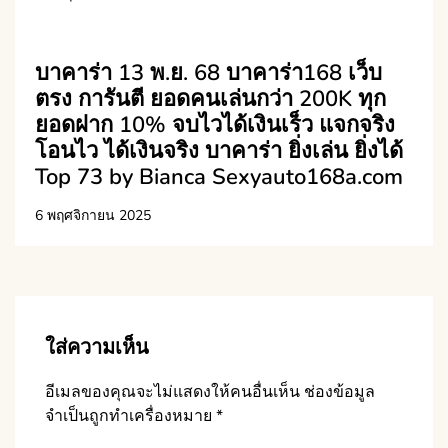
บาคาร่า 13 พ.ย. 68 บาคาร่า168 เว็บ
ตรง การันตี ยอดคนเล่นกว่า 200K ทุก
ยอดฝาก 10% จบไวได้เงินเร็ว แจกจริง
โอนไว ได้เงินจริง บาคาร่า ยิ่งเล่น ยิ่งได้
Top 73 by Bianca Sexyauto168a.com
6 พฤศจิกายน 2025
ใส่ความเห็น
อีเมลของคุณจะไม่แสดงให้คนอื่นเห็น
ช่องข้อมูล
จำเป็นถูกทำเครื่องหมาย
*