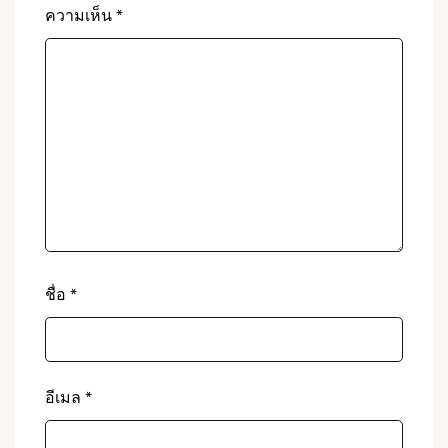
ความเห็น
*
ชื่อ
*
อีเมล
*