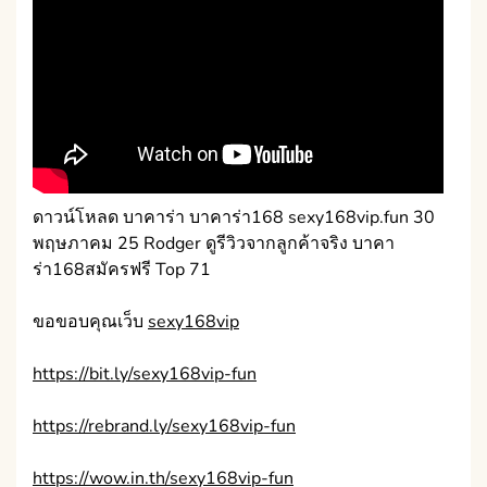
ดาวน์โหลด บาคาร่า บาคาร่า168 sexy168vip.fun 30
พฤษภาคม 25 Rodger ดูรีวิวจากลูกค้าจริง บาคา
ร่า168สมัครฟรี Top 71
ขอขอบคุณเว็บ
sexy168vip
https://bit.ly/sexy168vip-fun
https://rebrand.ly/sexy168vip-fun
https://wow.in.th/sexy168vip-fun