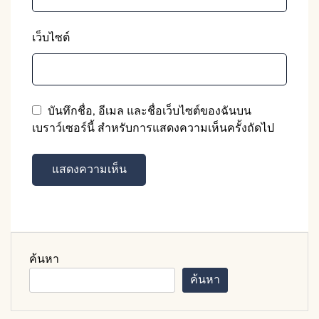
เว็บไซต์
บันทึกชื่อ, อีเมล และชื่อเว็บไซต์ของฉันบน
เบราว์เซอร์นี้ สำหรับการแสดงความเห็นครั้งถัดไป
ค้นหา
ค้นหา