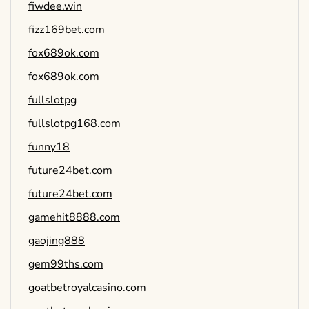
fiwdee.win
fizz169bet.com
fox689ok.com
fox689ok.com
fullslotpg
fullslotpg168.com
funny18
future24bet.com
future24bet.com
gamehit8888.com
gaojing888
gem99ths.com
goatbetroyalcasino.com