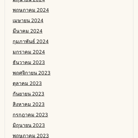
พฤษภาคม 2024
เมษายน 2024
มีนาคม 2024
กุมภาพันธ์ 2024
มกราคม 2024
ธันวาคม 2023
พฤศจิกายน 2023
ตุลาคม 2023
กันยายน 2023
สิงหาคม 2023
กรกฎาคม 2023
มิถุนายน 2023
พฤษภาคม 2023