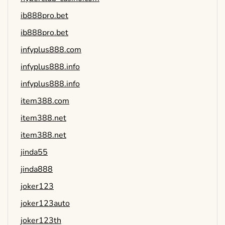
ib888pro.bet
ib888pro.bet
infyplus888.com
infyplus888.info
infyplus888.info
item388.com
item388.net
item388.net
jinda55
jinda888
joker123
joker123auto
joker123th