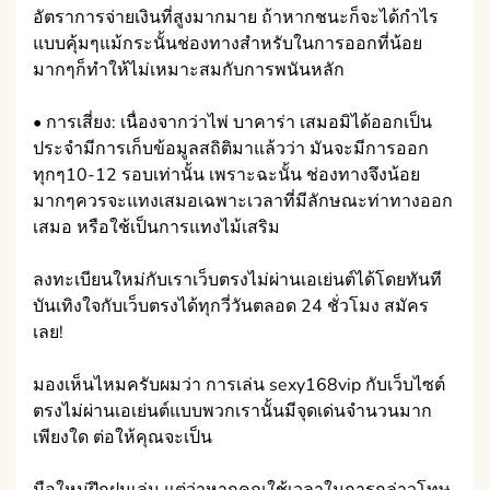
อัตราการจ่ายเงินที่สูงมากมาย ถ้าหากชนะก็จะได้กำไร
แบบคุ้มๆแม้กระนั้นช่องทางสำหรับในการออกที่น้อย
มากๆก็ทำให้ไม่เหมาะสมกับการพนันหลัก
• การเสี่ยง: เนื่องจากว่าไพ่ บาคาร่า เสมอมิได้ออกเป็น
ประจำมีการเก็บข้อมูลสถิติมาแล้วว่า มันจะมีการออก
ทุกๆ10-12 รอบเท่านั้น เพราะฉะนั้น ช่องทางจึงน้อย
มากๆควรจะแทงเสมอเฉพาะเวลาที่มีลักษณะท่าทางออก
เสมอ หรือใช้เป็นการแทงไม้เสริม
ลงทะเบียนใหม่กับเราเว็บตรงไม่ผ่านเอเย่นต์ได้โดยทันที
บันเทิงใจกับเว็บตรงได้ทุกวี่วันตลอด 24 ชั่วโมง สมัคร
เลย!
มองเห็นไหมครับผมว่า การเล่น sexy168vip กับเว็บไซต์
ตรงไม่ผ่านเอเย่นต์แบบพวกเรานั้นมีจุดเด่นจำนวนมาก
เพียงใด ต่อให้คุณจะเป็น
มือใหม่ฝึกฝนเล่น แต่ว่าหากคุณใช้เวลาในการกล่าวโทษ