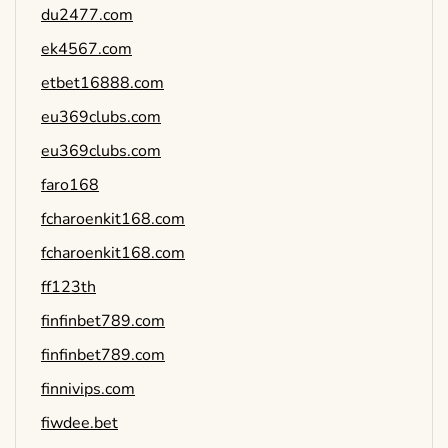
du2477.com
ek4567.com
etbet16888.com
eu369clubs.com
eu369clubs.com
faro168
fcharoenkit168.com
fcharoenkit168.com
ff123th
finfinbet789.com
finfinbet789.com
finnivips.com
fiwdee.bet