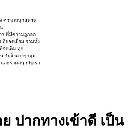
าถึง ความสนุกสนาน
บน
การ ที่มีความถูกอก
ที่ยอดเยี่ยม รวมทั้ง
่จัดเต็ม ทุก
น กับสิ่งต่างๆกลุ่ม
ก และร่วมสนุกกับเรา
ย ปากทางเข้าดี เป็น