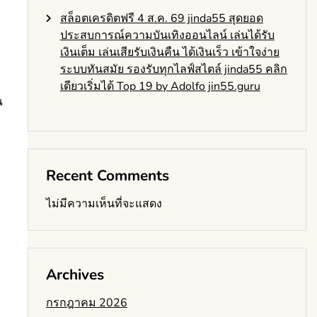
สล็อตเครดิตฟรี 4 ส.ค. 69 jinda55 สุดยอด
ประสบการณ์ความบันเทิงออนไลน์ เล่นได้รับ
เงินเต็ม เล่นเสียรับเงินคืน ได้เงินเร็ว เข้าใจง่าย
ม
ระบบทันสมัย รองรับทุกไลฟ์สไตล์ jinda55 คลิก
เดียวเริ่มได้ Top 19 by Adolfo jin55.guru
ณ
Recent Comments
ไม่มีความเห็นที่จะแสดง
Archives
กรกฎาคม 2026