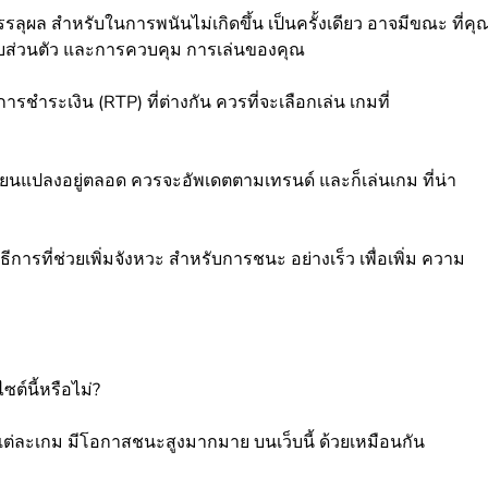
ลุผล สำหรับในการพนันไม่เกิดขึ้น เป็นครั้งเดียว อาจมีขณะ ที่คุ
ชอบส่วนตัว และการควบคุม การเล่นของคุณ
ารชำระเงิน (RTP) ที่ต่างกัน ควรที่จะเลือกเล่น เกมที่
่ยนแปลงอยู่ตลอด ควรจะอัพเดตตามเทรนด์ และก็เล่นเกม ที่น่า
ธีการที่ช่วยเพิ่มจังหวะ สำหรับการชนะ อย่างเร็ว เพื่อเพิ่ม ความ
ต์นี้หรือไม่?
ก็แต่ละเกม มีโอกาสชนะสูงมากมาย บนเว็บนี้ ด้วยเหมือนกัน