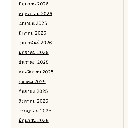
มิถุนายน 2026
พฤษภาคม 2026
เมษายน 2026
มีนาคม 2026
กุมภาพันธ์ 2026
มกราคม 2026
ธันวาคม 2025
พฤศจิกายน 2025
ตุลาคม 2025
า
กันยายน 2025
สิงหาคม 2025
กรกฎาคม 2025
มิถุนายน 2025