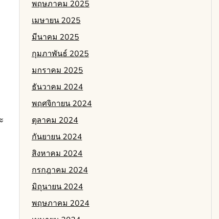
พฤษภาคม 2025
เมษายน 2025
มีนาคม 2025
กุมภาพันธ์ 2025
มกราคม 2025
ธันวาคม 2024
พฤศจิกายน 2024
จะ
ตุลาคม 2024
ง
กันยายน 2024
สิงหาคม 2024
กรกฎาคม 2024
มิถุนายน 2024
พฤษภาคม 2024