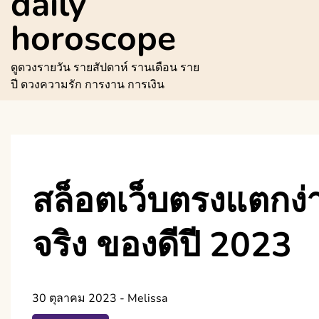
daily
horoscope
ดูดวงรายวัน รายสัปดาห์ รานเดือน ราย
ปี ดวงความรัก การงาน การเงิน
สล็อตเว็บตรงแตกง่า
จริง ของดีปี 2023
30 ตุลาคม 2023
-
Melissa