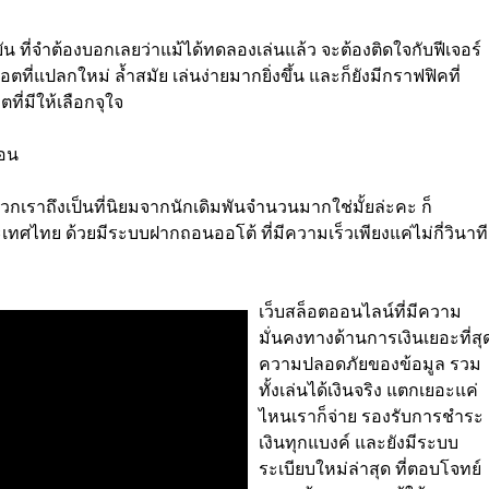
ัน ที่จำต้องบอกเลยว่าแม้ได้ทดลองเล่นแล้ว จะต้องติดใจกับฟีเจอร์
ที่แปลกใหม่ ล้ำสมัย เล่นง่ายมากยิ่งขึ้น และก็ยังมีกราฟฟิคที่
ที่มีให้เลือกจุใจ
นอน
พวกเราถึงเป็นที่นิยมจากนักเดิมพันจำนวนมากใช่มั้ยล่ะคะ ก็
ะเทศไทย ด้วยมีระบบฝากถอนออโต้ ที่มีความเร็วเพียงแค่ไม่กี่วินาที
เว็บสล็อตออนไลน์ที่มีความ
มั่นคงทางด้านการเงินเยอะที่สุ
ความปลอดภัยของข้อมูล รวม
ทั้งเล่นได้เงินจริง แตกเยอะแค่
ไหนเราก็จ่าย รองรับการชำระ
เงินทุกแบงค์ และยังมีระบบ
ระเบียบใหม่ล่าสุด ที่ตอบโจทย์