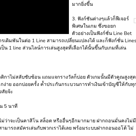
มากยิ่งขึ้น
3. ฟังก์ชันต่างๆแล้วก็ฟีเจอร์
พิเศษในเกม ซึ่งขอยก
ตัวอย่างเป็นฟังก์ชั่น Line Bet
อการเดิมพันในต่อ 1 Line สามารถเปลี่ยนแปลงได้ และก็ฟังก์ชั่น Line
 1 line ส่วนไลน์การเล่นสูงสุดที่เลือกได้นั้นขึ้นกับเกมที่เล่น
กติกาไม่สลับซับซ้อน แถมแจกรางวัลก็บ่อย ตัวเกมนั้นมีตัวคูณสูงสุด
ออกง่าย ออกบ่อยครั้ง ค้ำประกันกระบวนการทำเงินเข้าบัญชีให้กับทุ
งสัยจ้ะ
ใน 5 นาที
 ไม่ว่าจะเป็นคาสิโน สล็อต หรืออื่นๆอีกมากมาย ฝากถอนมั่นคงไม่มี
์ สามารถสมัครเล่นกับพวกเราได้เลย พร้อมระบบฝากถอนออโต้ ไม่