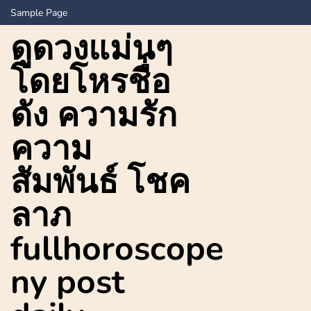
Skip
Sample Page
to
ดูดวงแม่นๆ
content
โดยโหรชื่อ
ดัง ความรัก
ความ
สัมพันธ์ โชค
ลาภ
fullhoroscope
ny post