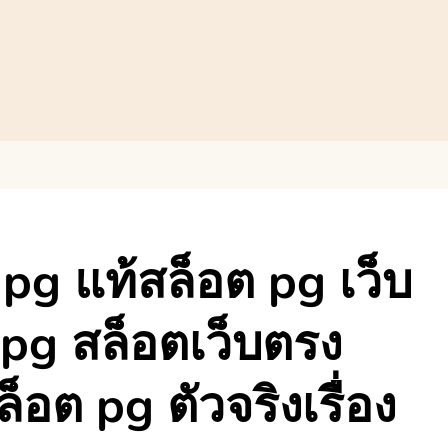
 pg แท้สล็อต pg เว็บ
์ pg สล็อตเว็บตรง
็อต pg ตัวจริงเรื่อง