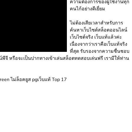
ความต้องการของผู้ใช้งานทุก
คนไก้อย่างดีเยี่ยม
ไม่ต้องเสียเวลาสำหรับการ
ค้นหาเว็บไซต์สล็อตออนไลน์
เว็บไซต์จริง เว็บแท้แล้วค่ะ
เนื่องจากว่าเราคือเว็บแท้จริง
ที่สุด รับรองจากความชื่นชอบ
์พีจี หรือจะเป็นปากทางเข้าเล่นสล็อตทดสอบเล่นฟรี เรามีให้ท่าน
een ไม่ล็อคยูส pgเว็บแท้ Top 17