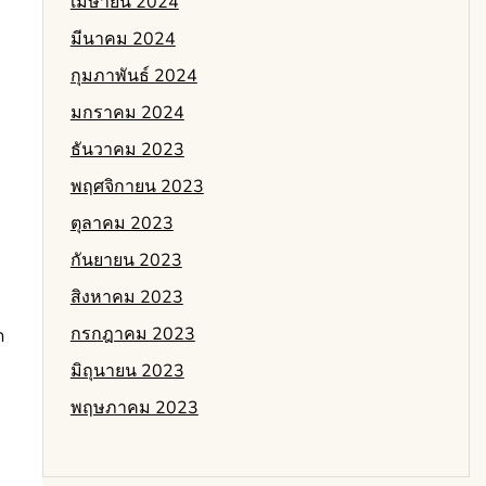
เมษายน 2024
มีนาคม 2024
กุมภาพันธ์ 2024
มกราคม 2024
ธันวาคม 2023
พฤศจิกายน 2023
ตุลาคม 2023
กันยายน 2023
สิงหาคม 2023
กรกฎาคม 2023
ด
มิถุนายน 2023
พฤษภาคม 2023