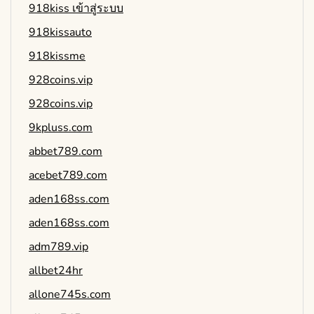
918kiss เข้าสู่ระบบ
918kissauto
918kissme
928coins.vip
928coins.vip
9kpluss.com
abbet789.com
acebet789.com
aden168ss.com
aden168ss.com
adm789.vip
allbet24hr
allone745s.com