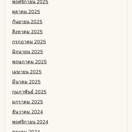
พฤศจิกายน 2025
ตุลาคม 2025
กันยายน 2025
สิงหาคม 2025
กรกฎาคม 2025
มิถุนายน 2025
พฤษภาคม 2025
เมษายน 2025
มีนาคม 2025
กุมภาพันธ์ 2025
มกราคม 2025
ธันวาคม 2024
พฤศจิกายน 2024
ตุลาคม 2024