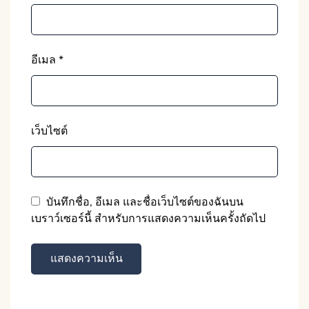
อีเมล
*
เว็บไซต์
บันทึกชื่อ, อีเมล และชื่อเว็บไซต์ของฉันบน
เบราว์เซอร์นี้ สำหรับการแสดงความเห็นครั้งถัดไป