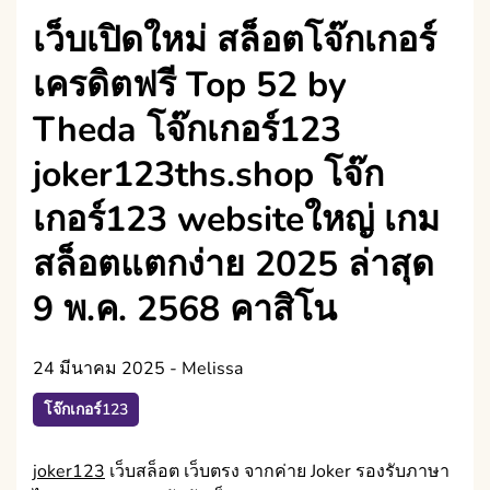
เว็บเปิดใหม่ สล็อตโจ๊กเกอร์
เครดิตฟรี Top 52 by
Theda โจ๊กเกอร์123
joker123ths.shop โจ๊ก
เกอร์123 websiteใหญ่ เกม
สล็อตแตกง่าย 2025 ล่าสุด
9 พ.ค. 2568 คาสิโน
24 มีนาคม 2025
-
Melissa
โจ๊กเกอร์123
joker123
เว็บสล็อต เว็บตรง จากค่าย Joker รองรับภาษา