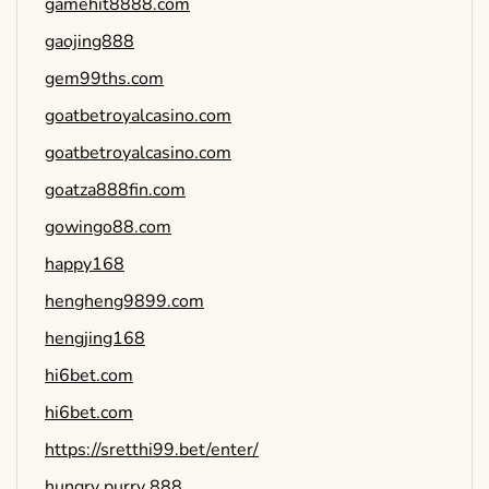
gamehit8888.com
gaojing888
gem99ths.com
goatbetroyalcasino.com
goatbetroyalcasino.com
goatza888fin.com
gowingo88.com
happy168
hengheng9899.com
hengjing168
hi6bet.com
hi6bet.com
https://sretthi99.bet/enter/
hungry purry 888