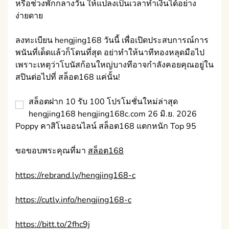
หรือช่วงพักกลางวัน ให้แปลงเป็นเวลาทำเงินได้อย่าง
ง่ายดาย
ลงทะเบียน hengjing168 วันนี้ เพื่อเปิดประสบการณ์การ
พนันที่เด็ดแล้วก็โดนที่สุด อย่าทำให้นาทีทองหลุดมือไป
เพราะเหตุว่าโบนัสก้อนใหญ่บางทีอาจกำลังคอยคุณอยู่ใน
สปินต่อไปที่ สล็อต168 แค่นั้น!
สล็อตฝาก 10 รับ 100 โปรโมชั่นใหม่ล่าสุด
hengjing168 hengjing168c.com 26 มิ.ย. 2026
Poppy คาสิโนออนไลน์ สล็อต168 แตกหนัก Top 95
ขอขอบพระคุณที่มา
สล็อต168
https://rebrand.ly/hengjing168-c
https://cutly.info/hengjing168-c
https://bitt.to/2fhc9j