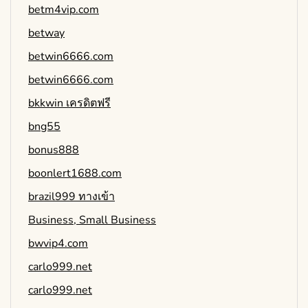
betm4vip.com
betway
betwin6666.com
betwin6666.com
bkkwin เครดิตฟรี
bng55
bonus888
boonlert1688.com
brazil999 ทางเข้า
Business, Small Business
bwvip4.com
carlo999.net
carlo999.net