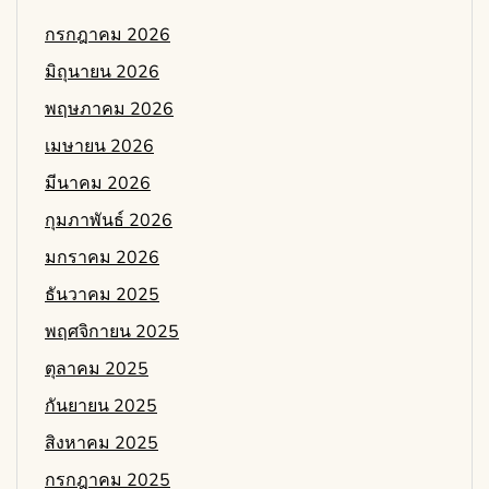
กรกฎาคม 2026
มิถุนายน 2026
พฤษภาคม 2026
เมษายน 2026
มีนาคม 2026
กุมภาพันธ์ 2026
มกราคม 2026
ธันวาคม 2025
พฤศจิกายน 2025
ตุลาคม 2025
กันยายน 2025
สิงหาคม 2025
กรกฎาคม 2025