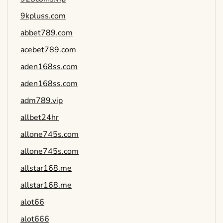
9kpluss.com
abbet789.com
acebet789.com
aden168ss.com
aden168ss.com
adm789.vip
allbet24hr
allone745s.com
allone745s.com
allstar168.me
allstar168.me
alot66
alot666