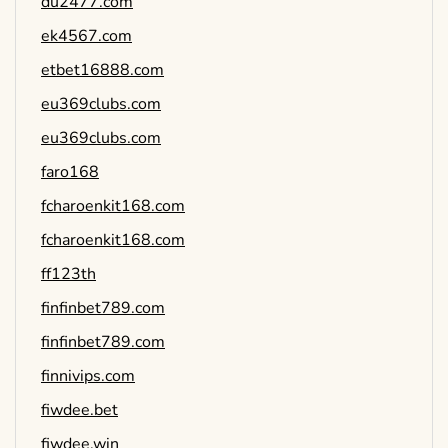
du2477.com
ek4567.com
etbet16888.com
eu369clubs.com
eu369clubs.com
faro168
fcharoenkit168.com
fcharoenkit168.com
ff123th
finfinbet789.com
finfinbet789.com
finnivips.com
fiwdee.bet
fiwdee.win