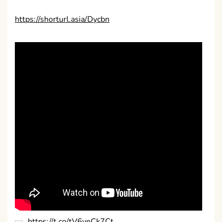
https://shorturl.asia/Dycbn
https://t.co/tV6veCk7Ct