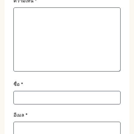
ความเห็น
*
ชื่อ
*
อีเมล
*