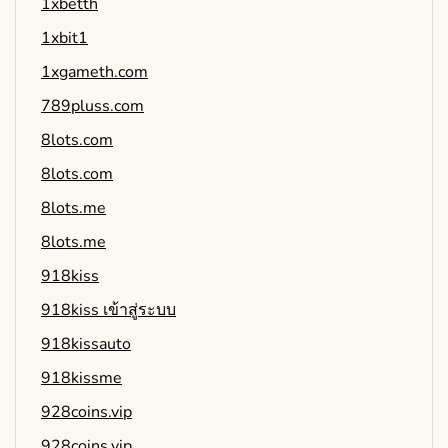
1xbetth
1xbit1
1xgameth.com
789pluss.com
8lots.com
8lots.com
8lots.me
8lots.me
918kiss
918kiss เข้าสู่ระบบ
918kissauto
918kissme
928coins.vip
928coins.vip