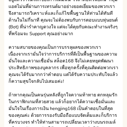
แอดไม่นที่ผ่านการเทรนด์มาอย่างยอดเยี่ยมของพวกเรา
จึงสามารถวิเคราะห์และก็แก้ไขพื้นฐานให้ท่านได้ทันที
ด้านในไม่กี่นาที คุณจะไม่ต้องพบกับการตอบแบบหุ่นยนต์
(Bot) ที่น่ารำคาญดวงใจ แต่จะได้คุยกับคณะทำงานจริงๆ
ที่พร้อมจะ Support คุณอย่างมาก
ความสบายของคุณเป็นการบรรลุผลของพวกเรา
เนื่องจากเรามั่นใจว่าการบริการที่ดีเป็นพื้นฐานของความ
มั่นใจและความเชื่อมั่น สล็อต168 จึงไม่เคยหยุดพัฒนา
ประสิทธิภาพของบุคลากร เพื่อทุกครั้งที่คุณติดต่อพวกเรา
คุณจะได้รับมากกว่าคำตอบ แต่ได้รับความประทับใจแล้ว
ก็ความสุขใจกลับไปเสมอค่ะ!
ถ้าหากคุณเป็นคนรุ่นหลังที่ถูกใจความท้าทาย ตกหลุมรัก
ในกราฟิกเกมที่สวยสวย แล้วก็อยากได้ความเชื่อมั่นและ
มั่นใจในเรื่องการเงิน hengjing168 เป็นคำตอบในที่สุด
ของคุณค่ะ ด้วยการรองรับมือถือแบบจัดเต็มและก็บริการ
ที่ครบวงจร ทำให้ท่านสามารถเปลี่ยนเวลาว่างบนรถเมล์