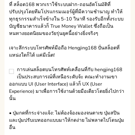
ที่ สล็อต168 พวกเราใช้ระบบฝาก-ถอนอัตโนมัติที่
ปรับปรุงโดยทีมโปรแกรมเมอร์ผู้ที่มีความชำนาญ ทำให้
ทุกธุรกรรมสำเร็จข้างใน 5-10 วินาที รองรับอีกทั้งระบบ
บัญชีธนาคารแล้วก็ True Money Wallet ซึ่งถือเป็น
หนทางยอดนิยมของวัยรุ่นยุคนี้อย่างยิ่งจริงๆ
เจาะลึกระบบโทรศัพท์มือถือ Hengjing168 ปั่นสล็อตที่
แหน่งใดก็ได้ แค่มีเน็ต!
การเล่นสล็อตบนโทรศัพท์เคลื่อนที่กับ hengjing168
เป็นประสบการณ์ที่เหนือระดับจ้ะ คณะทำงานเขา
ออกแบบ UI (User Interface) แล้วก็ UX (User
Experience) มาเพื่อการใช้งานด้วยมือเดียวโดยยิ่งไปกว่า
นั้น
• ปุ่มกดที่กระจ่างแจ้ง: ไม่ต้องจ้องมองจนตาเข ปุ่มสปิน
และปุ่มปรับเบทออกแบบมาให้กดง่าย ไม่พลาดไปโดนปุ่ม
อื่น