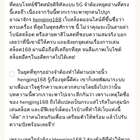
ที่ตอบโจทย์ชีวิตสมัยดิจิทัลแบบ 5G จำต้องหยุดอ่านที่ตรง
นี้เลยจ๊า เนื่องจากวันนี้พวกเราจะพาทุกคนไปบุก
อาณาจักร
hengjing168
เว็บสล็อตออนไลน์ที่ขึ้นชื่อว่า
ครบเครื่อง ที่สุดในพุทธศักราช นี้ ไม่ว่าคุณจะเป็นสายล่า
โบนัสสล็อต หรือสายคาสิโนสดที่ชอบความสมจริง บอก
เลยว่าที่นี่เขามีให้ครบ แถมยังยกจุดเด่นเรื่องการเล่น
สล็อต168 ผ่านมือถือที่เสถียรที่สุด จนลืมภาพเว็บไซต์
สล็อตอืดๆในอดีตกาลไปได้เลย!
ในยุคที่ทุกๆอย่างจำต้องทำได้ผ่านปลายนิ้ว
hengjing168 รู้เรื่องจุดนี้ดีค่ะ เขาก็เลยพัฒนาระบบ
มาเพื่อเอาใจคู่รักความสะดวกสบายโดยยิ่งไปกว่านั้น
บทความนี้พวกเราจะพาไปเจาะลึกกันว่า เพราะเหตุใดชื่อ
ของ hengjing168 ถึงได้แปลงเป็นกระแสไวรัลในกลุ่มนัก
เล่นสล็อต และมีฟีเจอร์เด็ดอะไรบ้างที่ทำให้เว็บแห่งนี้
“เด็ด” กว่าคนไหนกันเพื่อน เตรียมตัวให้พร้อม แล้วไปรับ
ความปังพร้อมเลยจ๊า!
เพราะเหตุใดจำต้อง Hengjing168 ? ส่องข้อดีที่ทำให้พวก