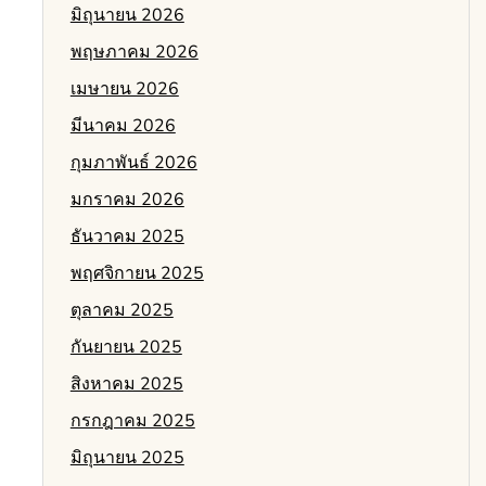
มิถุนายน 2026
พฤษภาคม 2026
เมษายน 2026
มีนาคม 2026
กุมภาพันธ์ 2026
มกราคม 2026
ธันวาคม 2025
พฤศจิกายน 2025
ตุลาคม 2025
กันยายน 2025
สิงหาคม 2025
กรกฎาคม 2025
มิถุนายน 2025