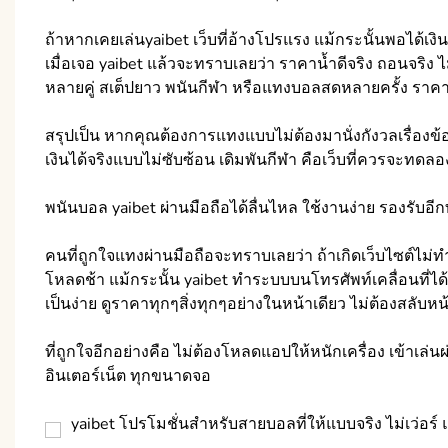
ถ้าหากเคยเล่นyaibet เว็บที่อ้างโปรแรง แม้กระนั้นพอได้เ
เมื่อเจอ yaibet แล้วจะทราบเลยว่า ราคาน้ำดีจริง ถอนจริง ไ
หลายคู่ สเต็ปยาว พนันกีฬา หรือแทงบอลสดหลายครั้ง ราคาที่
สรุปเป็น หากคุณต้องการแทงแบบไม่ต้องมานั่งกังวลเรื่องข้อต
เงินได้จริงแบบไม่ซับซ้อน เดิมพันกีฬา คือเว็บที่ควรจะทดลอง
พนันบอล yaibet ผ่านมือถือได้ลื่นไหล ใช้งานง่าย รองรับอ
คนที่ถูกใจแทงผ่านมือถือจะทราบเลยว่า ถ้าเกิดเว็บไซต์ไม่ท
โหลดช้า แม้กระนั้น yaibet ทำระบบบนโทรศัพท์เคลื่อนที่ได
เป็นง่าย ดูราคาทุกๆสิ่งทุกๆอย่างในหน้าเดียว ไม่ต้องสลับหน้
ที่ถูกใจอีกอย่างคือ ไม่ต้องโหลดแอปให้หนักเครื่อง เข้าเล่
อินเตอร์เน็ต ทุกขนาดจอ
yaibet โปรโมชั่นสำหรับสายบอลที่ให้แบบจริง ไม่เว่อร์ แล