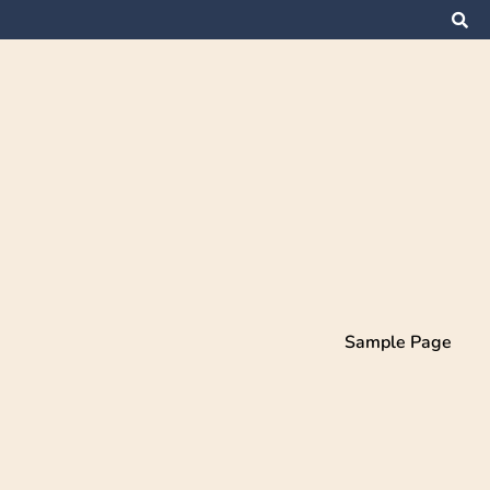
Sample Page