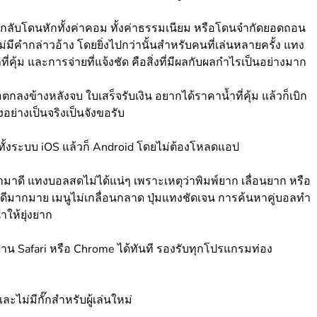
งินกลับโดนหักทั้งค่าคอม ทั้งค่าธรรมเนียม หรือโดนจำกัดยอดถอน
ม่มีคำกล่าวอ้าง โดยยิ่งไปกว่านั้นสำหรับคนที่เล่นหลายครั้ง แทง
คุ้ม และการจ่ายที่แจ้งชัด คือสิ่งที่มีผลกับผลกำไรเป็นอย่างมาก
กลงข้างหลังจบ ใบเสร็จรับเงิน อยากได้ราคาน้ำที่คุ้ม แล้วก็เบิก
อย่างเป็นจริงเป็นจังขอรับ
ีกทั้งระบบ iOS แล้วก็ Android โดยไม่ต้องโหลดแอป
ำมาดี แทงบอลสดไม่ได้แน่ๆ เพราะเหตุว่าพิมพ์ยาก เลื่อนยาก หรือ
้ดีมากมาย เมนูไม่เกลื่อนกลาด ปุ่มแทงชัดเจน การค้นหาคู่บอลทำ
าให้ยุ่งยาก
นผ่าน Safari หรือ Chrome ได้ทันที รองรับทุกโปรแกรมท่อง
ะไม่มีกั๊กสำหรับผู้เล่นใหม่