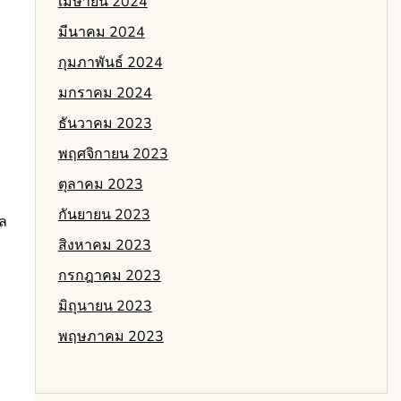
เมษายน 2024
มีนาคม 2024
กุมภาพันธ์ 2024
มกราคม 2024
ธันวาคม 2023
พฤศจิกายน 2023
ตุลาคม 2023
กันยายน 2023
อล
สิงหาคม 2023
กรกฎาคม 2023
มิถุนายน 2023
พฤษภาคม 2023