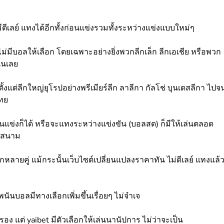
ดีเลย์ แทงได้อีกทั้งก่อนแข่งรวมทั้งระหว่างแข่งแบบใหม่ๆ
มีบอลให้เลือก โดยเฉพาะอย่างยิ่งพวกลีกเล็ก ลีกเอเชีย หรือพวก
้นเลย
งแต่ลีกใหญ่ยุโรปอย่างพรีเมียร์ลีก ลาลีกา กัลโช่ บุนเดสลีกา ไปจ
ไทย
แข่งก็ได้ หรือจะแทงระหว่างแข่งขัน (บอลสด) ก็มีให้เล่นตลอด
ในสนาม
ลายคู่ แม้กระนั้นเว็บไซต์เปลี่ยนแปลงราคาทัน ไม่ดีเลย์ แทงแล้
บอลมีทางเลือกเพิ่มขึ้นเรื่อยๆ ไม่จำเจ
อง แต่ yaibet มีตัวเลือกให้เล่นนานัปการ ไม่ว่าจะเป็น