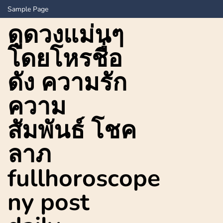
Skip
Sample Page
to
ดูดวงแม่นๆ
content
โดยโหรชื่อ
ดัง ความรัก
ความ
สัมพันธ์ โชค
ลาภ
fullhoroscope
ny post