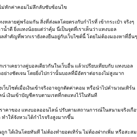
า ไม่หักค่าคอมไม่ลึกลับซับซ้อนไข
งหลายคู่พร้อมกัน สิ่งที่ส่งผลโดยตรงกับกำไรที่ เข้ากระเป๋า จริงๆ
น้ำดี ยิ่งแทงน้อยแต่ว่าคุ้ม นี่เป็นจุดที่เราเห็นว่า แทงบอล
ำคัญที่พวกเรายังคงยืนอยู่กับเว็บไซต์นี้ โดยไม่ต้องมองหาที่อื่น
กเราเคยวางคู่บอลเดียวกันในเว็บอื่น แล้วเปรียบเทียบกับ แทงบอล
ย่างชัดเจน โดยยิ่งไปกว่านั้นบอลที่มีอัตราต่อรองไม่สูงมาก
งเว็บไซต์เมื่อเงินเข้าจริงอาจถูกตัดค่าคอม หรือนำไปคำนวณเทิร์น
น์ เงินเข้าบัญชีครบตามเรตที่กดแทงไว้ในทันที
ลสด ราคาของ แทงบอลออนไลน์ ปรับตามสถานการณ์ในสนามจริงเกือ
า ทำให้จังหวะได้กำไรจริงสูงมากขึ้น
 ได้เงินโดยทันที ไม่ต้องทำยอดเทิร์น ไม่ต้องฝากเพิ่ม หรือสะสม