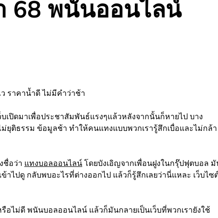
วา 68 พนันออนไลน์
ว ราคาน้ำดี ไม่มีคำว่าช้า
็บเปิดมาเพื่อประชาสัมพันธ์แรงๆแล้วหลังจากนั้นก็หายไป บาง
่ยุติธรรม ข้อมูลช้า ทำให้คนแทงแบบพวกเรารู้สึกเบื่อและไม่กล้า
งชื่อว่า
แทงบอลออนไลน์
โดยบังเอิญจากเพื่อนฝูงในกรุ๊ปฟุตบอล มั
้าไปดู กลับพบอะไรที่ต่างออกไป แล้วก็รู้สึกเลยว่านี่แหละ เว็บไซต
รือไม่ดี พนันบอลออนไลน์ แล้วก็มันกลายเป็นเว็บที่พวกเรายังใช้