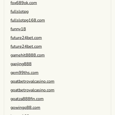
fox689ok.com
fullslotpg
fullslotpg168.com
funny18
future24bet.com
future24bet.com
gamehit8888.com
gaojing888
gem99ths.com
goatbetroyalcasino.com
goatbetroyalcasino.com
goatza888fin.com
gowingo88.com