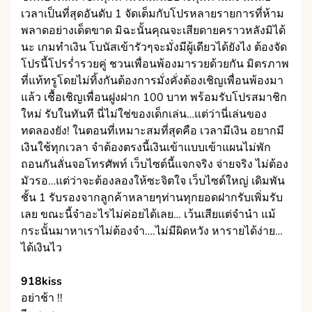
เวลาเป็นที่สุดอันดับ 1 จัดเต็มกับโปรหลายรายการที่ห้าม
พลาดอย่างเด็ดขาด มิฉะนั้นคุณจะเสียดายคราวหลังมิได้
นะ เกมทำเงิน โบนัสเข้ารัวๆจะมั่งมีผู้เดียวได้ยังไง ต้องจัด
โปรนี้โปรร่ำรวยคู่ ชวนเพื่อนพ้องมารวยด้วยกัน มิตรภาพ
ที่แท้ทรูโดยไม่ทิ้งกันต้องการมั่งคั่งต้องเชิญเพื่อนพ้องมา
แล้ว เชื้อเชิญเพื่อนฝูงฝาก 100 บาท พร้อมรับโปรสมาชิก
ใหม่ รับในทันที นี่ไม่ใช่ของเด็กเล่น…แต่ว่านี่เล่นของ
ทดลองยัง! ในตอนที่เหมาะสมที่สุดคือ เวลามีเงิน อยากมี
เงินใช้ทุกเวลา จำต้องตรงนี้เงินเข้าแบบเข้าแผนไม่พัก
ถอนกันลั่นจอโทรศัพท์ เว็บไซต์นี้แจกจริง จ่ายจริง ไม่ต้อง
มัวรอ…แต่ว่าจะต้องลองให้ซะจิตใจ เว็บไซต์ใหญ่ เดิมพัน
ชั้น 1 รับรองจากลูกค้าหลายๆท่านทุกยอดฝากรับเพิ่มรับ
เลย ขณะนี้จำอะไรไม่ค่อยได้เลย… เว้นเสียแต่จำนำ แม้
กระนั้นมาหาเราไม่ต้องจำ….ไม่มีผิดหวัง หารายได้ง่าย…
ได้เงินไว
918kiss
อย่าช้า !!