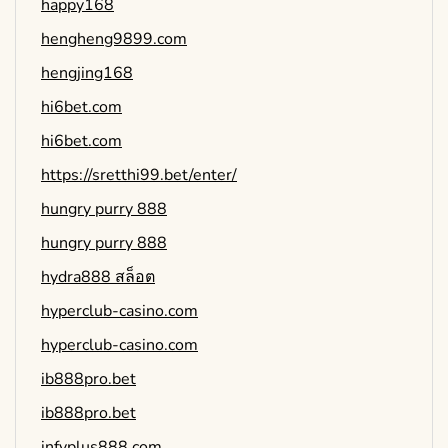
happy168
hengheng9899.com
hengjing168
hi6bet.com
hi6bet.com
https://sretthi99.bet/enter/
hungry purry 888
hungry purry 888
hydra888 สล็อต
hyperclub-casino.com
hyperclub-casino.com
ib888pro.bet
ib888pro.bet
infyplus888.com