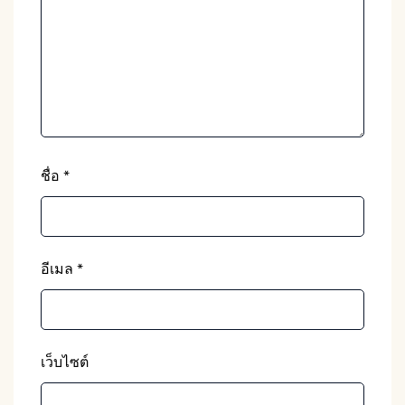
ชื่อ
*
อีเมล
*
เว็บไซต์