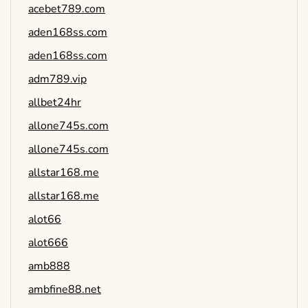
acebet789.com
aden168ss.com
aden168ss.com
adm789.vip
allbet24hr
allone745s.com
allone745s.com
allstar168.me
allstar168.me
alot66
alot666
amb888
ambfine88.net