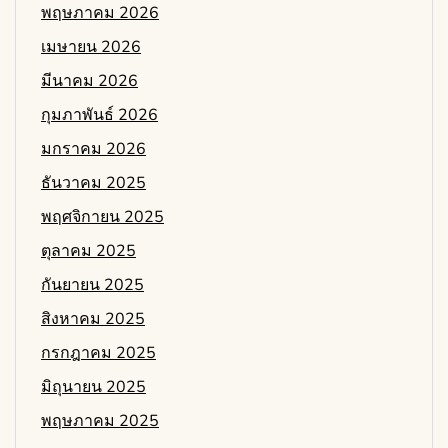
พฤษภาคม 2026
เมษายน 2026
มีนาคม 2026
กุมภาพันธ์ 2026
มกราคม 2026
ธันวาคม 2025
พฤศจิกายน 2025
ตุลาคม 2025
กันยายน 2025
สิงหาคม 2025
กรกฎาคม 2025
มิถุนายน 2025
พฤษภาคม 2025