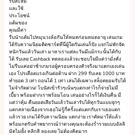
รีบสะสม
และใช้
ประโยชน์
แต้มของ
คุณมีค่า
รีบนำแต้มไปหมุนวงล้อกันให้หมดก่อนหมดอายุ เล่นเกม
ได้รับความนิยมติดชาร์ตที่นี่ผู้ใดกันเล่นก็ปัง แจกไม่พักจัด
หนักวันแล้ววันเล่า มาหาเราแต่ละวันมีแม้กระนั้นได้กับ
ได้ รับเลย Cashback ทดลองแล้วจะชอบใจมีแต่ว่ามั่งคั่ง
ไม่รีบแค่อย่าช้าเกมรอผู้ครอบครองตัวจริงมาแตกเองเล่น
เอง โปรเดือดแรงเกินต่อต้าน ฝาก 299 รับเลย 1000 บาท
ทำยอด 3 เท่า ถอนได้ 1 เท่า เล่นได้เฉพาะสล็อตยอมรับได้
ไม่จำกัดด่วน! โบนัสเข้ารัวๆเน้นๆแตกเท่าไรก็จ่ายไม่มี
เบี้ยว พร้อมฝากเราพร้อมโอน เล่นอย่างไรก็ได้เงินคืน มี
แต่ว่าคุ้ม คืนยอดเสียวันแล้ววันเล่ารับได้ทุกวันแบบจุกๆ
แตกสลายเนื่องจากเธอไม่รู้กี่ครั้งแต่แตกกับเราเธอแตก
แล้วรวย เกมได้รับความนิยม แตกง่าย เราคัดมาให้แล้ว
พร้อมกดรับคำพยากรณ์ว่าดวงคุณจะต้องร่ำรวยแบบอัลลิ
มิตไม่ยั้ง คลิกสิ ลองเลย ไม่ต้องคิดมาก