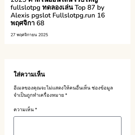
fullslotpg ทดลองเล่น Top 87 by
Alexis pgslot Fullslotpg.run 16
พฤศจิกา 68
27 พฤศจิกายน 2025
ใส่ความเห็น
อีเมลของคุณจะไม่แสดงให้คนอื่นเห็น
ช่องข้อมูล
จำเป็นถูกทำเครื่องหมาย
*
ความเห็น
*