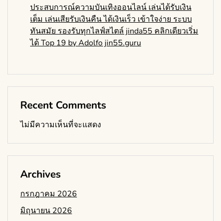
ประสบการณ์ความบันเทิงออนไลน์ เล่นได้รับเงิน
เต็ม เล่นเสียรับเงินคืน ได้เงินเร็ว เข้าใจง่าย ระบบ
ทันสมัย รองรับทุกไลฟ์สไตล์ jinda55 คลิกเดียวเริ่ม
ได้ Top 19 by Adolfo jin55.guru
Recent Comments
ไม่มีความเห็นที่จะแสดง
Archives
กรกฎาคม 2026
มิถุนายน 2026