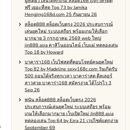
ยูสเดียว เล่นได้ทุกเกม สล็อต168 แจก เครดิต
ฟรี เยอะที่สุด Top 73 by Jamika
Hengjing168d.com 25 กันยายน 26
สล็อต888 สล็อตเว็บตรง 2026 ประสบการณ์
เล่นยุคใหม่ ระบบเสถียร พร้อมเกมให้เลือก
มากมาย 3 กรกฎาคม 2569 web ใหญ่
jin888.asia คาสิโนออนไลน์ เว็บแม่ ทดลองเล่น
Top 18 by Howard
บาคาร่า168 เว็บไพ่สดที่ตอบโจทย์คนยุคใหม่
Top 82 by Madeline sexy168c.com วันเกิดรับ
500 ถอนได้จริงทุกเวลา บาคาร่าสด ดีลเลอร์
สาวสวย บาคาร่า168 สมัครง่าย ได้โปรไว 3
Sep 26
พนัน สล็อต888 สล็อตเว็บตรง 2026
ประสบการณ์เล่นยุคใหม่ ระบบเสถียร พร้อม
ม
เกมให้เลือกมากมาย เว็บเปิดใหม่ Jin888.asia
ทดลองเล่น Top 64 by Ezra 21 เวปไซต์แตกง่าย
ด
September 69