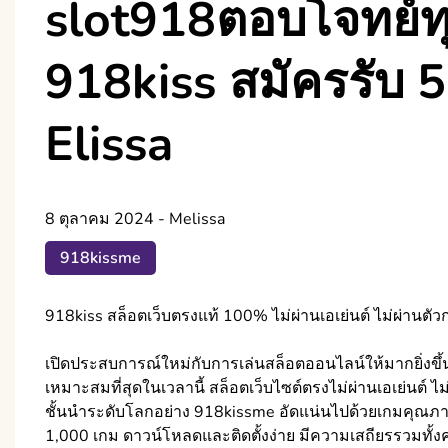
slot918ตอบโจทย์ท
918kiss สมัครรับ 
Elissa
8 ตุลาคม 2024
-
Melissa
918kissme
918kiss สล็อตเว็บตรงแท้ 100% ไม่ผ่านเอเย่นต์ ไม่ผ่านตัวก
เปิดประสบการณ์ใหม่กับการเล่นสล็อตออนไลน์ให้มากยิ่งขึ้น
เหมาะสมที่สุดในเวลานี้ สล็อตเว็บไซต์ตรงไม่ผ่านเอเย่นต์ ไม
ชั้นนำระดับโลกอย่าง 918kissme อัดแน่นไปด้วยเกมคุณภ
1,000 เกม ดาวน์โหลดและติดตั้งง่าย มีความเสถียรรวมทั