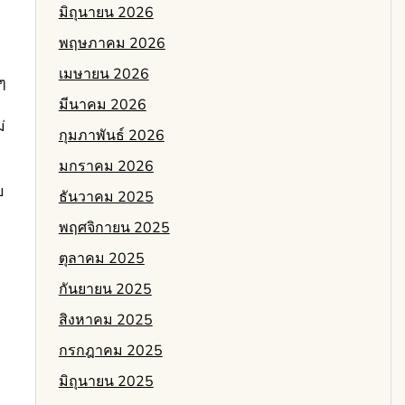
มิถุนายน 2026
พฤษภาคม 2026
เมษายน 2026
ๆ
มีนาคม 2026
่
กุมภาพันธ์ 2026
ม
มกราคม 2026
ย
ธันวาคม 2025
พฤศจิกายน 2025
ตุลาคม 2025
กันยายน 2025
สิงหาคม 2025
กรกฎาคม 2025
มิถุนายน 2025