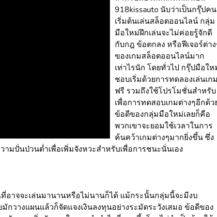
918kissauto นับว่าเป็นกรุ๊ปคน
เริ่มต้นเล่นสล็อตออนไลน์ กลุ่ม
มือใหม่ฝึกเล่นจะไม่ค่อยรู้จักดี
กับกฎ ข้อตกลง หรือฟีเจอร์ต่าง
ของเกมสล็อตออนไลน์มาก
เท่าไรนัก โดยทั่วไป กรุ๊ปมือใหม
ชอบเริ่มด้วยการทดลองเล่นเก
ฟรี รวมถึงใช้โปรโมชั่นสำหรับ
เพื่อการทดสอบเกมต่างๆอีกด้ว
ข้อดีของกลุ่มมือใหม่เลยก็คือ
พวกเขาจะยอมใช้เวลาในการ
ค้นคว้าเกมต่างๆมากยิ่งขึ้น ซึ่ง
ามปั่นป่วนต่ำเพื่อเพิ่มจังหวะสำหรับเพื่อการชนะนั่นเอง
นที่อาจจะเล่นมานานหรือไม่นานก็ได้ แม้กระนั้นกลุ่มนี้จะมีงบ
ักวางแผนแล้วก็จัดแจงเงินลงทุนอย่างระมัดระวังเสมอ ข้อดีของ