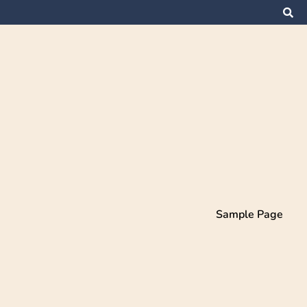
Sample Page