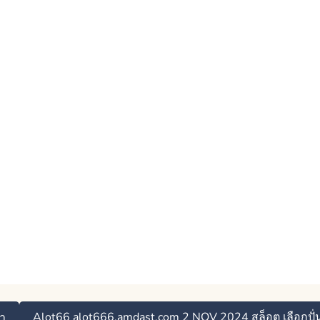
Alot66 alot666.amdast.com 2 NOV 2024 สล็อต เลือกปั่
ษา