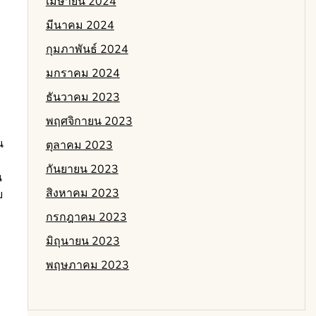
เมษายน 2024
มีนาคม 2024
กุมภาพันธ์ 2024
มกราคม 2024
ธันวาคม 2023
พฤศจิกายน 2023
น
ตุลาคม 2023
กันยายน 2023
น
สิงหาคม 2023
ย
กรกฎาคม 2023
มิถุนายน 2023
พฤษภาคม 2023