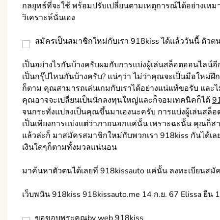
กลยุทธ์ที่จะใช้ พร้อมปรับเปลี่ยนตามเหตุการณ์ได้อย่าง
วิเคราะห์นั่นเอง
สมัครเป็นสมาชิกใหม่กับเรา 918kiss ได้แล้ววันนี้ ตั
เป็นอย่างไรกันบ้างครับผมกับการแบ่งผู้เล่นสล็อตออนไลน์อ
เป็นกรุ๊ปไหนกันบ้างครับ? แน่ๆว่า ไม่ว่าคุณจะเป็นมือใหม
ก็ตาม คุณสามารถเล่นเกมกับเราได้อย่างแน่แท้ขอรับ และ
คุณอาจจะเปลี่ยนเป็นนักลงทุนใหญ่และก็จอมเทคนิคก็ได้
9
จนกระทั่งแปลงเป็นคุณขึ้นมาเองนะครับ การแบ่งผู้เล่นสล
เป็นเพียงการแบ่งแต่ว่าภายนอกแค่นั้น เพราะฉะนั้น คุณก
แล้วล่ะก็ มาสมัครสมาชิกใหม่กับพวกเรา 918kiss กันได้เล
เงินใดๆก็ตามทั้งมวลแน่นอน
มาค้นหาตัวตนได้เลยที่ 918kissauto แค่นั้น ลงทะเบียนสม
เว็บพนัน 918kiss 918kissauto.me 14 ก.ย. 67 Elissa ยืน 1
ขอขอบพระคุณby web
918kiss