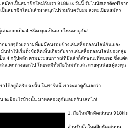
น สมัครเป็นสมาชิกใหม่กับเรา 918kiss วันนี้ รับโบนัสเครดิตฟรีจา
นเป็นสมาชิกใหม่แล้วมาสนุกไปร่วมกันครับผม ลงทะเบียนสมัคร
เล่นออกเป็น 4 ชนิด คุณเป็นแบบไหนมาดูกัน!
ยนมากมายๆด้วยความที่ผมมีคนรอบข้างเล่นสล็อตออนไลน์กันเยอะ
มันทำให้เริ่มตั้งข้อคิดเห็นเกี่ยวกับการเล่นสล็อตออนไลน์ของกลุ่ม
ป็น 4 กรุ๊ปหลัก ตามประสบการณ์ที่มีแล้วก็ลักษณะที่พบเจอ ซึ่งแต่
รเล่นแตกต่างออกไป โดยจะมีทั้งมือใหม่หัดเล่น สายทุนน้อย ผู้ลงทุน
้อยู่ดีครับ ฉะนั้น ในพาร์ทนี้ เราจะมาดูกันเลยว่า
หน จะมีอะไรบ้างนั้น มาทดลองดูกันเลยครับ เลทโก!
1. มือใหม่ฝึกหัดเล่นบน 918kis
สำหรับมือใหม่ฝึกหัดเล่นบน