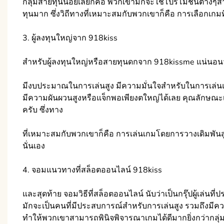
กลุ่มสายทุนน้อยเลยก็คือ พวกเขามักจะใช้โปรโมชั่นต่างๆส
ทุนมาก ซึ่งวิถีทางที่เหมาะสมกับพวกเขาก็คือ การเลือกเกมที
3. ผู้ลงทุนใหญ่จาก 918kiss
สำหรับผู้ลงทุนใหญ่หรือสายทุนดกจาก 918kissme แน่นอนว่า เ
มีงบประมาณในการเล่นสูง มีความมั่นใจสำหรับในการเล่นแล้ว
มีความผันผวนสูงหรือแจ็กพอเพียงตใหญ่ได้เลย คุณลักษณะเด
ครับ ซึ่งทาง
ที่เหมาะสมกับพวกเขาก็คือ การเล่นเกมโดยการวางเดิมพันส
นั่นเอง
4. จอมแนวทางที่สล็อตออนไลน์ 918kiss
และสุดท้าย จอมวิธีที่สล็อตออนไลน์ นับว่าเป็นกรุ๊ปผู้เล่นที
มักจะเป็นคนที่มีประสบการณ์สำหรับการเล่นสูง รวมถึงมีความค
ทำให้พวกเขาสามารถพินิจพิจารณาเกมได้ดีมากยิ่งกว่ากลุ่