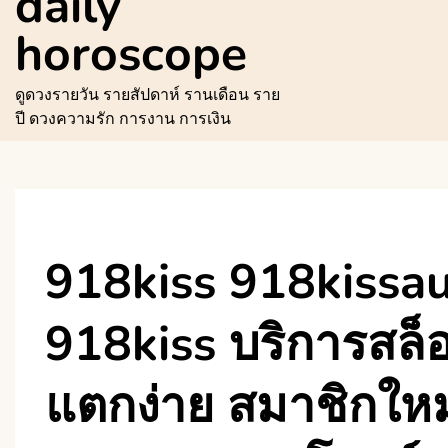
daily
horoscope
ดูดวงรายวัน รายสัปดาห์ รานเดือน ราย
ปี ดวงความรัก การงาน การเงิน
918kiss 918kissa
918kiss บริการสล็
แตกง่าย สมาชิกให