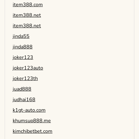
item388.com
item388.net
item388.net
jinda55
jinda888
joker123
joker123auto
joker123th
juad888
judhai168
k1gt-auto.com
khumsup888.me
kimchibetbet.com