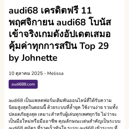
audi68 เครดิตฟรี 11
พฤศจิกายน audi68 โบนัส
เข้าจริงเกมดังอัปเดตเสมอ
คุ้มค่าทุกการสปิน Top 29
by Johnette
10 ตุลาคม 2025
-
Melissa
audi688.com
audi68 เป็นแพลตฟอร์มเดิมพันออนไลน์ที่ได้รับความ
นิยมสูงสุดในตอนนี้ ด้วยระบบที่ล้ำยุค ใช้งานง่าย รวมทั้ง
ปลอดภัยสูงสุด เหมาะสำหรับผู้เล่นทุกเพศทุกวัย ไม่ว่าจะ
เป็นมือใหม่หรือมืออาชีพ คุณลักษณะเด่นสำคัญเป็นระบบ
audi68 สมัคร ที่รวดเร็วทันใจ ระบบ audi68 เข้าระบบ ที่