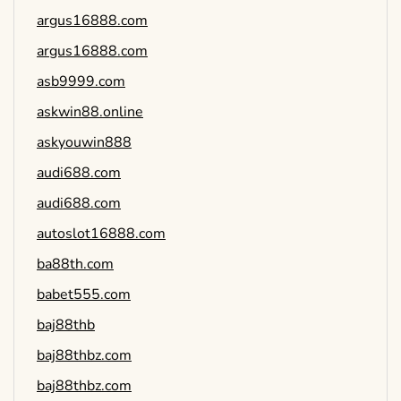
argus16888.com
argus16888.com
asb9999.com
askwin88.online
askyouwin888
audi688.com
audi688.com
autoslot16888.com
ba88th.com
babet555.com
baj88thb
baj88thbz.com
baj88thbz.com