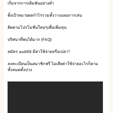
เริ่มจากการเดิมพันอย่างต่ำ
ตั้งเป้าหมายผลกำไรรวมทั้งวางแผนการเล่น
ติดตามโปรโมชั่นใหม่ๆเพื่อเพิ่มทุน
ปริศนาที่พบได้มาก (FAQ)
สมัคร audi68 มีค่าใช้จ่ายหรือเปล่า?
ลงทะเบียนเป็นสมาชิกฟรี ไม่เสียค่าใช้จ่ายอะไรก็ตาม
ทั้งหมดทั้งปวง