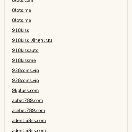
8lots.com
8lots.me
8lots.me
918kiss
918kiss เข้าสู่ระบบ
918kissauto
918kissme
928coins.vip
928coins.vip
9kpluss.com
abbet789.com
acebet789.com
aden168ss.com
aden168ss.com