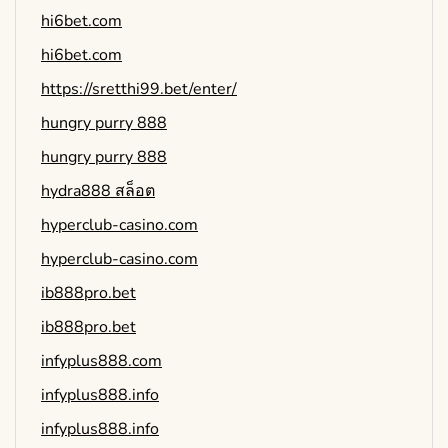
hi6bet.com
hi6bet.com
https://sretthi99.bet/enter/
hungry purry 888
hungry purry 888
hydra888 สล็อต
hyperclub-casino.com
hyperclub-casino.com
ib888pro.bet
ib888pro.bet
infyplus888.com
infyplus888.info
infyplus888.info