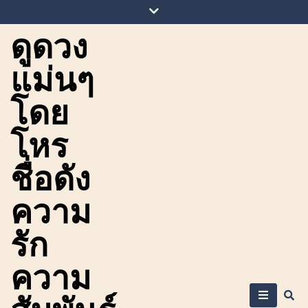
Skip
to
ดูดวง
content
แม่นๆ
โดย
โหร
ชื่อดัง
ความ
รัก
ความ