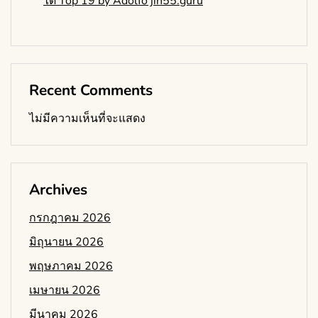
ได้ Top 19 by Adolfo jin55.guru
Recent Comments
ไม่มีความเห็นที่จะแสดง
Archives
กรกฎาคม 2026
มิถุนายน 2026
พฤษภาคม 2026
เมษายน 2026
มีนาคม 2026