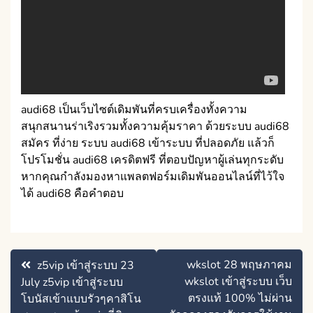
audi68 เป็นเว็บไซต์เดิมพันที่ครบเครื่องทั้งความ
สนุกสนานร่าเริงรวมทั้งความคุ้มราคา ด้วยระบบ audi68
สมัคร ที่ง่าย ระบบ audi68 เข้าระบบ ที่ปลอดภัย แล้วก็
โปรโมชั่น audi68 เครดิตฟรี ที่ตอบปัญหาผู้เล่นทุกระดับ
หากคุณกำลังมองหาแพลตฟอร์มเดิมพันออนไลน์ที่ไว้ใจ
ได้ audi68 คือคำตอบ
แนะแนว
wkslot 28 พฤษภาคม
z5vip เข้าสู่ระบบ 23
เรื่อง
wkslot เข้าสู่ระบบ เว็บ
July z5vip เข้าสู่ระบบ
ตรงแท้ 100% ไม่ผ่าน
โบนัสเข้าแบบรัวๆคาสิโน