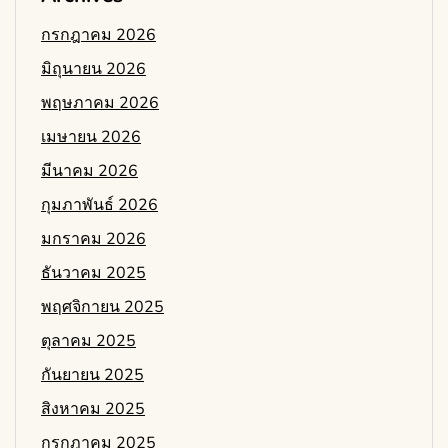
กรกฎาคม 2026
มิถุนายน 2026
พฤษภาคม 2026
เมษายน 2026
มีนาคม 2026
กุมภาพันธ์ 2026
มกราคม 2026
ธันวาคม 2025
พฤศจิกายน 2025
ตุลาคม 2025
กันยายน 2025
สิงหาคม 2025
กรกฎาคม 2025