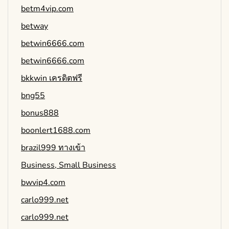
betm4vip.com
betway
betwin6666.com
betwin6666.com
bkkwin เครดิตฟรี
bng55
bonus888
boonlert1688.com
brazil999 ทางเข้า
Business, Small Business
bwvip4.com
carlo999.net
carlo999.net