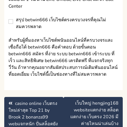
Center
สรุป betwin666 เว็บไซต์ตรงครบวงจรที่คุณไม่
สมควรพลาด
สำหรับผู้ที่มองหาเว็บไซต์พนันออนไลน์ที่ครบวงจรและ
เชื่อถือได้ betwin666 คือคำตอบ ด้วยขั้นตอน
betwin666 สมัคร ที่ง่าย ระบบ betwin666 เข้าระบบ ที่
เร็ว และสิทธิพิเศษ betwin666 เครดิตฟรี ที่แจกจริงทุก
วี่วัน ถ้าหากคุณอยากสัมผัสประสบการณ์เดิมพันออนไลน์
ที่ยอดเยี่ยม เว็บไซต์นี้เป็นช่องทางที่ไม่สมควรพลาด
แนะแนว
เว็บใหญ่ hengjing168
casino online เว็บตรง
เรื่อง
websiteแตกง่าย สล็อต
ใหม่ล่าสุด Top 21 by
แตกง่าย เว็บตรง 2026 มี
Brook 2 bonanza99
ค่ายไหนน่าเล่นบ้าง
webแจกหนัก ปั่นสล็อตยัง