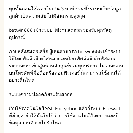
ทุกขั้นตอนใช้เวลาไม่เกิน 3 นาที รวมทั้งระบบเก็บข้อมูล
ลูกค้าเป็นความลับ ไม่มีอันตรายสูงสุด
betwin666 เข้าระบบ ใช้งานสะดวก รองรับทุกวัสดุ
อุปกรณ์
ภายหลังสมัครเสร็จ ผู้เล่นสามารถ betwin666 เข้าระบบ
ได้โดยทันที เพียงใส่หมายเลขโทรศัพท์แล้วก็รหัสผ่าน
ระบบจะพาเข้าสู่หน้าหลักศูนย์รวมทุกบริการ ไม่ว่าจะเล่น
บนโทรศัพท์มือถือหรือคอมพิวเตอร์ ก็สามารถใช้งานได้
อย่างลื่นไหล
ระบบความปลอดภัยระดับสากล
เว็บใช้เทคโนโลยี SSL Encryption แล้วก็ระบบ Firewall
ที่ล้ำยุค ทำให้มั่นใจได้ว่าการใช้งานไม่มีอันตรายและก็
ข้อมูลส่วนตัวจะไม่รั่วไหล