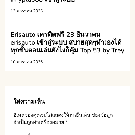
12 มกราคม 2026
Erisauto เครดิตฟรี 23 ธันวาคม
erisauto เข้าสู่ระบบ สบายสุดๆทำเองได้
ทุกขั้นตอนเล่นยังไงก็คุ้ม Top 53 by Trey
10 มกราคม 2026
ใส่ความเห็น
อีเมลของคุณจะไม่แสดงให้คนอื่นเห็น
ช่องข้อมูล
จำเป็นถูกทำเครื่องหมาย
*