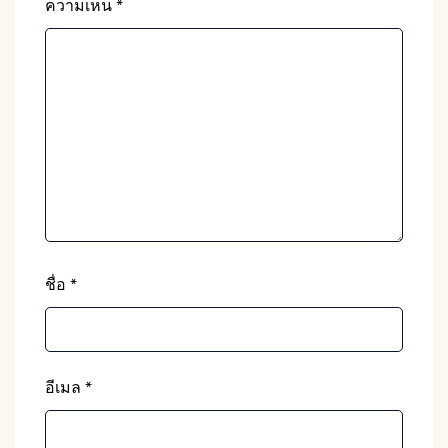
ความเห็น
*
ชื่อ
*
อีเมล
*