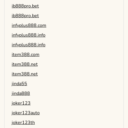
ib888pro.bet
ib888pro.bet
infyplus888.com
infyplus888.info
infyplus888.info
item388.com
item388.net
item388.net
jinda55
jinda888
joker123
joker123auto
joker123th