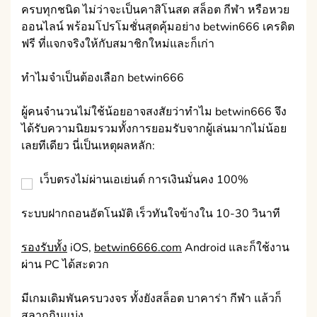
ครบทุกชนิด ไม่ว่าจะเป็นคาสิโนสด สล็อต กีฬา หรือหวย
ออนไลน์ พร้อมโปรโมชั่นสุดคุ้มอย่าง betwin666 เครดิต
ฟรี ที่แจกจริงให้กับสมาชิกใหม่และก็เก่า
ทำไมจำเป็นต้องเลือก betwin666
ผู้คนจำนวนไม่ใช้น้อยอาจสงสัยว่าทำไม betwin666 จึง
ได้รับความนิยมรวมทั้งการยอมรับจากผู้เล่นมากไม่น้อย
เลยทีเดียว นี่เป็นเหตุผลหลัก:
เว็บตรงไม่ผ่านเอเย่นต์ การเงินมั่นคง 100%
ระบบฝากถอนอัตโนมัติ เร็วทันใจข้างใน 10-30 วินาที
รองรับทั้ง
iOS,
betwin6666.com
Android และก็ใช้งาน
ผ่าน PC ได้สะดวก
มีเกมเดิมพันครบวงจร ทั้งยังสล็อต บาคาร่า กีฬา แล้วก็
สลากกินแบ่ง