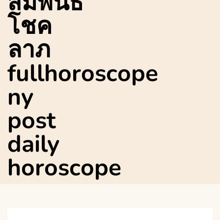
สัมพันธ์
โชค
ลาภ
fullhoroscope
ny
post
daily
horoscope