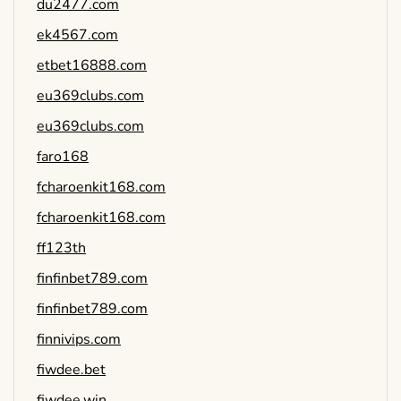
du2477.com
ek4567.com
etbet16888.com
eu369clubs.com
eu369clubs.com
faro168
fcharoenkit168.com
fcharoenkit168.com
ff123th
finfinbet789.com
finfinbet789.com
finnivips.com
fiwdee.bet
fiwdee.win