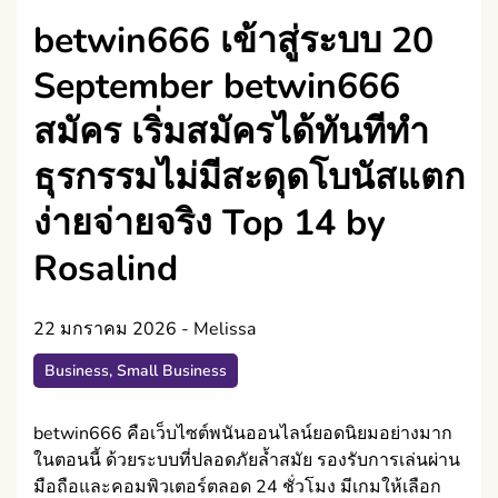
betwin666 เข้าสู่ระบบ 20
September betwin666
สมัคร เริ่มสมัครได้ทันทีทำ
ธุรกรรมไม่มีสะดุดโบนัสแตก
ง่ายจ่ายจริง Top 14 by
Rosalind
22 มกราคม 2026
-
Melissa
Business, Small Business
betwin666 คือเว็บไซต์พนันออนไลน์ยอดนิยมอย่างมาก
ในตอนนี้ ด้วยระบบที่ปลอดภัยล้ำสมัย รองรับการเล่นผ่าน
มือถือและคอมพิวเตอร์ตลอด 24 ชั่วโมง มีเกมให้เลือก