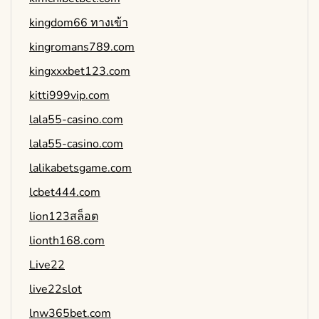
kingdom66 ทางเข้า
kingromans789.com
kingxxxbet123.com
kitti999vip.com
lala55-casino.com
lala55-casino.com
lalikabetsgame.com
lcbet444.com
lion123สล็อต
lionth168.com
Live22
live22slot
lnw365bet.com