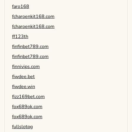
faro168
fcharoenkit168.com
fcharoenkit168.com
ff123th
finfinbet789.com
finfinbet789.com
finnivips.com
fiwdee.bet
fiwdee.win
fizz169bet.com
fox689ok.com
fox689ok.com
fullslotpg