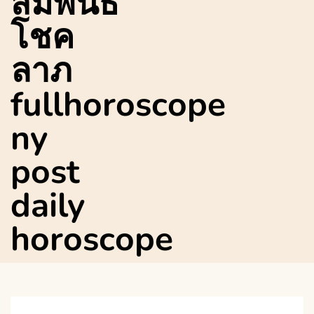
สัมพันธ์
โชค
ลาภ
fullhoroscope
ny
post
daily
horoscope