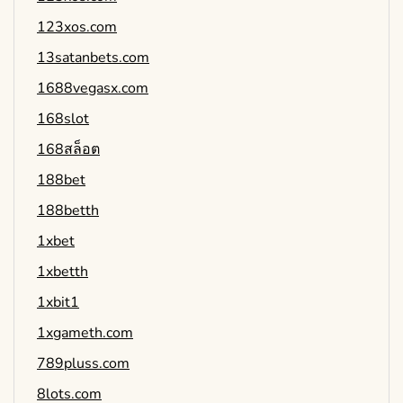
123xos.com
13satanbets.com
1688vegasx.com
168slot
168สล็อต
188bet
188betth
1xbet
1xbetth
1xbit1
1xgameth.com
789pluss.com
8lots.com