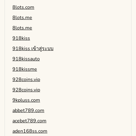
8lots.com
8lots.me
8lots.me
918kiss
918kiss เข้าสู่ระบบ
918kissauto
918kissme
928coins.vip
928coins.vip
9kpluss.com
abbet789.com
acebet789.com
aden168ss.com