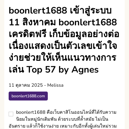
boonlert1688 เข้าสู่ระบบ
11 สิงหาคม boonlert1688
เครดิตฟรี เก็บข้อมูลอย่างต่อ
เนื่องแสดงเป็นตัวเลขเข้าใจ
ง่ายช่วยให้เห็นแนวทางการ
เล่น Top 57 by Agnes
11 ตุลาคม 2025
-
Melissa
boonlert1688.com
boonlert1688 คือเว็บคาสิโนออนไลน์ที่ได้รับความ
นิยมในหมู่นักเดิมพัน ด้วยระบบที่ล้ำสมัย ไม่เป็น
อันตราย แล้วก็ใช้งานง่าย เหมาะกับอีกทั้งผู้เล่นใหม่รวม