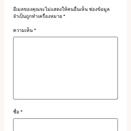
อีเมลของคุณจะไม่แสดงให้คนอื่นเห็น
ช่องข้อมูล
จำเป็นถูกทำเครื่องหมาย
*
ความเห็น
*
ชื่อ
*