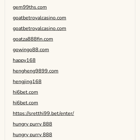
gem99ths.com
goatbetroyalcasino.com
goatbetroyalcasino.com
goatza888fin.com
gowingo88.com
happy168
hengheng9899.com
hengjing168
hi6bet.com
hi6bet.com
https://sretthi99.bet/enter/
hungry purry 888
hungry purry 888