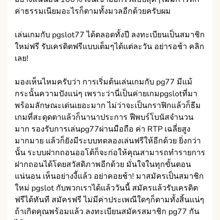
ค่าธรรมเนียมอะไรก็ตามทั้งมวลอีกด้วยครับผม
เล่นเกมกับ pgslot77 ได้ตลอดทั้งปี ลงทะเบียนเป็นสมาชิก
ใหม่ฟรี รับเครดิตฟรีแบบเต็มๆได้แต่ละวัน อย่ารอช้า คลิก
เลย!
มองเห็นไหมครับว่า การเริ่มต้นเล่นเกมกับ pg77 มีแม้
กระนั้นความปังแน่ๆ เพราะว่านี่เป็นค่ายเกมpgslotที่มา
พร้อมลักษณะเด่นเยอะมาก ไม่ว่าจะเป็นกราฟิกแล้วก็ธีม
เกมที่สะดุดตาแล้วก็นานาประการ ฟีพบร์โบนัสจำนวน
มาก รองรับการเล่นpg77ผ่านมือถือ ค่า RTP เฉลี่ยสูง
มากมาย แล้วก็ยังมีระบบทดลองเล่นฟรีให้อีกด้วย ยิ่งกว่า
นั้น ระบบฝากถอนออโต้ก็จะก่อให้คุณสามารถทำรายการ
ฝากถอนได้โดยสวัสดิภาพอีกด้วย มั่นใจในทุกขั้นตอน
แน่นอน เห็นอย่างงี้แล้ว อย่าคอยช้า! มาสมัครเป็นสมาชิก
ใหม่ pgslot กับพวกเราได้แล้ววันนี้ สมัครแล้วรับเครดิต
ฟรีได้ทันที สมัครฟรี ไม่มีค่าประเพณีใดๆก็ตามทั้งสิ้นแน่ๆ
ถ้าเกิดคุณพร้อมแล้ว ลงทะเบียนสมัครสมาชิก pg77 กัน