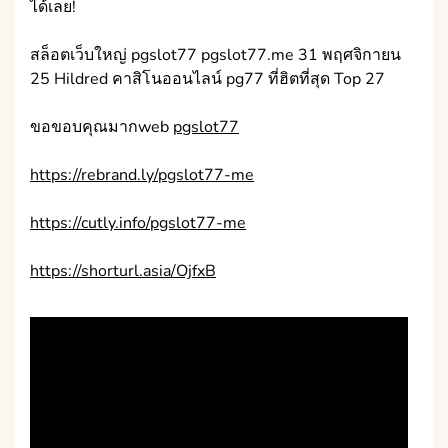
ได้เลย!
สล็อตเว็บใหญ่ pgslot77 pgslot77.me 31 พฤศจิกายน
25 Hildred คาสิโนออนไลน์ pg77 ที่ฮิตที่สุด Top 27
ขอขอบคุณมากweb
pgslot77
https://rebrand.ly/pgslot77-me
https://cutly.info/pgslot77-me
https://shorturl.asia/OjfxB