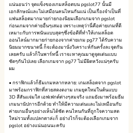
แน่นอนว่า จุดแข็งของเกมสล็อตบน pgslot77 นั้นมี
เอกลักษณ์และไม่เสมือนคนไหนกันแน่ เป็นเรื่องจำเป็นที่
แฟนสล็อตมากมายก่ายกองนิยมเลือกเกมจาก pgslot
ก่อนเกมจากค่ายอื่นๆเสมอ เพราะเหตุว่านี่คือค่ายเกมที่ดี
เหมาะกับการพนันแบบสุดๆซึ่งข้อดีที่ทำให้เกมสล็อต
ออนไลน์มากมายก่ายกองจากค่ายเกม pg77 ได้รับความ
นิยมมากขนาดนี้ ก็จะต้องมานั่งวิเคราะห์กันครั้งละจุดกัน
เลยครับ แล้วก็ในพาร์ทนี้ เราจะหาคุณมาดูจุดเด่นแบบ
ชัดๆกันไปเลย เลือกเกมจาก pg77 ไม่มีผิดหวังแน่ๆครับ
ผม
• กราฟิกแล้วก็ธีมเกมหลากหลาย: เกมสล็อตจาก pgslot
มาพร้อมกราฟิกที่สวยสดงดงาม เกมยุคใหม่ในต้นแบบ
3D สีสันแจ่มใส เอฟเฟกต์ต่างๆสมจริง แถมยังมาพร้อมธีม
เกมนานัปการอีกด้วย ทำให้มีความเด่นและไม่เหมือนกับ
ค่ายเกมอื่นๆอย่างเห็นได้ชัด คนไหนกันที่ถูกใจความสด
ใหม่รวมทั้งแปลกตาล่ะก็ อย่างไรก็จะต้องเลือกเกมจาก
pgslot อย่างแน่นอนนะครับ