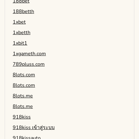
188bet
188betth
1xbet
1xbetth
1xbit1
1xgameth.com
789pluss.com
8lots.com
8lots.com
8lots.me
8lots.me
918kiss
918kiss เข้าสู่ระบบ
918kissauto