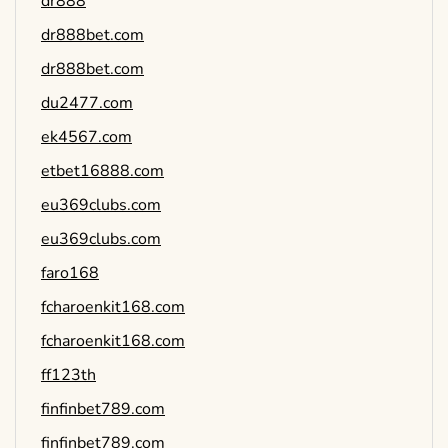
dr888
dr888bet.com
dr888bet.com
du2477.com
ek4567.com
etbet16888.com
eu369clubs.com
eu369clubs.com
faro168
fcharoenkit168.com
fcharoenkit168.com
ff123th
finfinbet789.com
finfinbet789.com