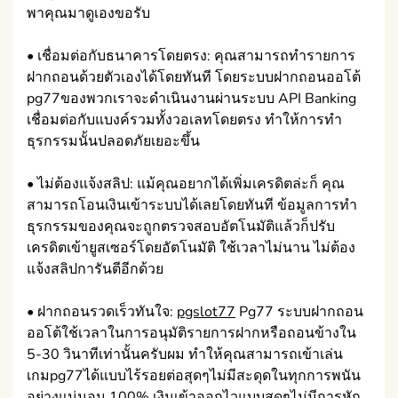
พาคุณมาดูเองขอรับ
• เชื่อมต่อกับธนาคารโดยตรง: คุณสามารถทำรายการ
ฝากถอนด้วยตัวเองได้โดยทันที โดยระบบฝากถอนออโต้
pg77ของพวกเราจะดำเนินงานผ่านระบบ API Banking
เชื่อมต่อกับแบงค์รวมทั้งวอเลทโดยตรง ทำให้การทำ
ธุรกรรมนั้นปลอดภัยเยอะขึ้น
• ไม่ต้องแจ้งสลิป: แม้คุณอยากได้เพิ่มเครดิตล่ะก็ คุณ
สามารถโอนเงินเข้าระบบได้เลยโดยทันที ข้อมูลการทำ
ธุรกรรมของคุณจะถูกตรวจสอบอัตโนมัติแล้วก็ปรับ
เครดิตเข้ายูสเซอร์โดยอัตโนมัติ ใช้เวลาไม่นาน ไม่ต้อง
แจ้งสลิปการันตีอีกด้วย
• ฝากถอนรวดเร็วทันใจ:
pgslot77
Pg77 ระบบฝากถอน
ออโต้ใช้เวลาในการอนุมัติรายการฝากหรือถอนข้างใน
5-30 วินาทีเท่านั้นครับผม ทำให้คุณสามารถเข้าเล่น
เกมpg77ได้แบบไร้รอยต่อสุดๆไม่มีสะดุดในทุกการพนัน
อย่างแน่นอน 100% เงินเข้าออกไวแบบสุดๆไม่มีการหัก