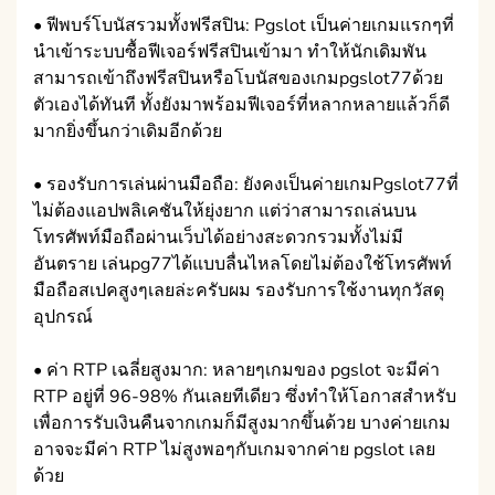
• ฟีพบร์โบนัสรวมทั้งฟรีสปิน: Pgslot เป็นค่ายเกมแรกๆที่
นำเข้าระบบซื้อฟีเจอร์ฟรีสปินเข้ามา ทำให้นักเดิมพัน
สามารถเข้าถึงฟรีสปินหรือโบนัสของเกมpgslot77ด้วย
ตัวเองได้ทันที ทั้งยังมาพร้อมฟีเจอร์ที่หลากหลายแล้วก็ดี
มากยิ่งขึ้นกว่าเดิมอีกด้วย
• รองรับการเล่นผ่านมือถือ: ยังคงเป็นค่ายเกมPgslot77ที่
ไม่ต้องแอปพลิเคชันให้ยุ่งยาก แต่ว่าสามารถเล่นบน
โทรศัพท์มือถือผ่านเว็บได้อย่างสะดวกรวมทั้งไม่มี
อันตราย เล่นpg77ได้แบบลื่นไหลโดยไม่ต้องใช้โทรศัพท์
มือถือสเปคสูงๆเลยล่ะครับผม รองรับการใช้งานทุกวัสดุ
อุปกรณ์
• ค่า RTP เฉลี่ยสูงมาก: หลายๆเกมของ pgslot จะมีค่า
RTP อยู่ที่ 96-98% กันเลยทีเดียว ซึ่งทำให้โอกาสสำหรับ
เพื่อการรับเงินคืนจากเกมก็มีสูงมากขึ้นด้วย บางค่ายเกม
อาจจะมีค่า RTP ไม่สูงพอๆกับเกมจากค่าย pgslot เลย
ด้วย