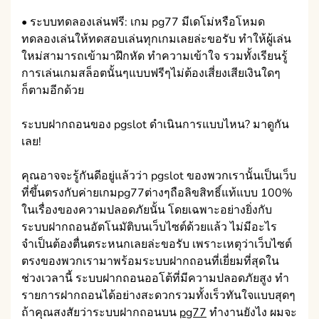
• ระบบทดลองเล่นฟรี: เกม pg77 มีเดโม่หรือโหมด
ทดลองเล่นให้ทดสอบเล่นทุกเกมเลยล่ะขอรับ ทำให้ผู้เล่น
ใหม่สามารถเข้ามาฝึกหัด ทำความเข้าใจ รวมทั้งเรียนรู้
การเล่นเกมสล็อตนั้นๆแบบฟรีๆไม่ต้องเสี่ยงเสียเงินใดๆ
ก็ตามอีกด้วย
ระบบฝากถอนของ pgslot ดำเนินการแบบไหน? มาดูกัน
เลย!
คุณอาจจะรู้กันดีอยู่แล้วว่า pgslot ของพวกเรานั้นเป็นเว็บ
ที่ขึ้นตรงกับค่ายเกมpg77ต่างๆถือลิขสิทธิ์แท้แบบ 100%
ในเรื่องของความปลอดภัยนั้น โดยเฉพาะอย่างยิ่งกับ
ระบบฝากถอนอัตโนมัติบนเว็บไซต์ด้วยแล้ว ไม่มีอะไร
จำเป็นต้องตื่นตระหนกเลยล่ะขอรับ เพราะเหตุว่าเว็บไซต์
ตรงของพวกเรามาพร้อมระบบฝากถอนที่เยี่ยมที่สุดใน
ช่วงเวลานี้ ระบบฝากถอนออโต้ที่มีความปลอดภัยสูง ทำ
รายการฝากถอนได้อย่างสะดวกรวมทั้งเร็วทันใจแบบสุดๆ
ถ้าคุณสงสัยว่าระบบฝากถอนบน
pg77
ทำงานยังไง ผมจะ