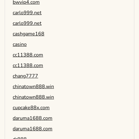
bwvip4.com
carlo999.net
carlo999.net
cashgame168
casino
cc11388.com
cc11388.com
chang7777
chinatown888.win
chinatown888.win
cupcake88x.com
daruma1688.com
daruma1688.com