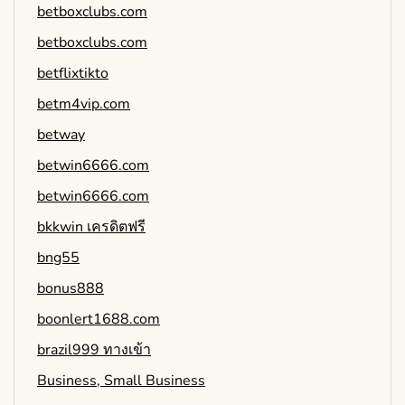
betboxclubs.com
betboxclubs.com
betflixtikto
betm4vip.com
betway
betwin6666.com
betwin6666.com
bkkwin เครดิตฟรี
bng55
bonus888
boonlert1688.com
brazil999 ทางเข้า
Business, Small Business