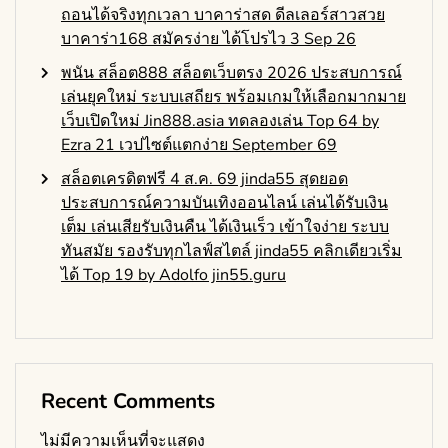
ถอนได้จริงทุกเวลา บาคาร่าสด ดีลเลอร์สาวสวย
บาคาร่า168 สมัครง่าย ได้โปรไว 3 Sep 26
พนัน สล็อต888 สล็อตเว็บตรง 2026 ประสบการณ์
เล่นยุคใหม่ ระบบเสถียร พร้อมเกมให้เลือกมากมาย
เว็บเปิดใหม่ Jin888.asia ทดลองเล่น Top 64 by
Ezra 21 เวปไซต์แตกง่าย September 69
สล็อตเครดิตฟรี 4 ส.ค. 69 jinda55 สุดยอด
ประสบการณ์ความบันเทิงออนไลน์ เล่นได้รับเงิน
เต็ม เล่นเสียรับเงินคืน ได้เงินเร็ว เข้าใจง่าย ระบบ
ทันสมัย รองรับทุกไลฟ์สไตล์ jinda55 คลิกเดียวเริ่ม
ได้ Top 19 by Adolfo jin55.guru
Recent Comments
ไม่มีความเห็นที่จะแสดง