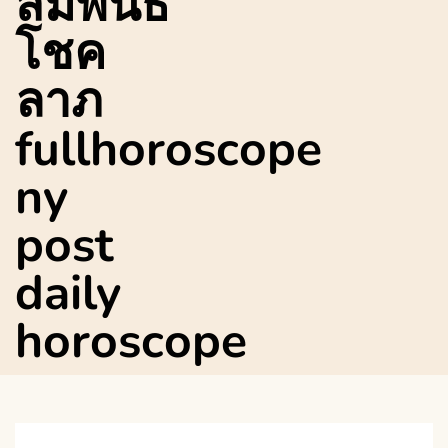
สัมพันธ์
โชค
ลาภ
fullhoroscope
ny
post
daily
horoscope