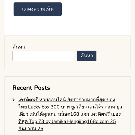
ค้นหา
ค้นหา
Recent Posts
เครดิตฟรี หวยออนไลน์ อัตราจ่ายมากที่สุด ของ
ไทย Lucky box 300 บาท ยูสเดียว เล่นได้ทุกเกม ยูส
เดียว เล่นได้ทุกเกม สล็อต168 แจก เครดิตฟรี เยอะ
ที่สุด Top 73 by Jamika Hengjing168d.com 25
กันยายน 26