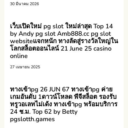
30 มีนาคม 2026
เว็บเปิดใหม่ pg slot ใหม่ล่าสุด Top 14
by Andy pg slot Amb888.cc pg slot
websiteแจกหนัก ทางลัดสู่รางวัลใหญ่ใน
โลกสล็อตออนไลน์ 21 June 25 casino
online
27 เมษายน 2025
ทางเข้าpg 26 JUN 67 ทางเข้าpg ค่าย
เกมอันดับ 1ดาวน์โหลด พีจีสล็อต รองรับ
ทรูวอเลทไม่เด้ง ทางเข้าpg พร้อมบริการ
24 ช.ม. Top 62 by Betty
pgslotth.games