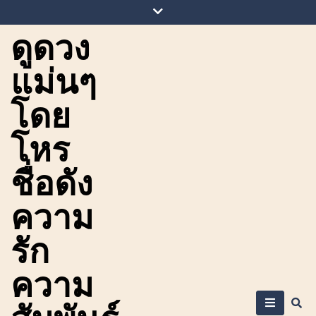
Skip
to
ดูดวง
content
แม่นๆ
โดย
โหร
ชื่อดัง
ความ
รัก
ความ