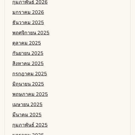
กุมภาพันธ์ 2026
มกราคม 2026
ธันวาคม 2025
พฤศจิกายน 2025
ตุลาคม 2025
กันยายน 2025
สิงหาคม 2025
กรกฎาคม 2025
มิถุนายน 2025
พฤษภาคม 2025
เมษายน 2025
มีนาคม 2025
กุมภาพันธ์ 2025