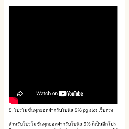
5. โปรโมชั่นทุกยอดฝากรับโบนัส 5% pg slot เว็บตรง
สำหรับโปรโมชั่นทุกยอดฝากรับโบนัส 5% ก็เป็นอีกโปร