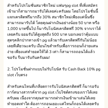
สำหรับโปรโมชั่นสมาชิกใหม่ แฟนๆpg slot ที่เพิ่งสมัคร
เข้ามาก็สามารถมารับได้เลยค่ะครับผม โดยโปรโมชั่นนี้
แจกเครดิตฟรีมากถึง 30% สมาชิกใหม่เพียงแค่นั้นซึ่ง
สามารถมารับได้ โดยคุณฝากเงินอย่างน้อย 50 บาท หรือ
1,000 บาทขึ้นไป ก็มารับโบนัสเครดิตฟรี 30% จากเราได้
เลยครับ ยอมรับได้สูงสุดถึง 500 บาท บอกเลยว่าคุ้มแบบ
สุดๆคลิกปากทางเข้า pg แล้วมารับเครดิตฟรีกันไม่น้อย
เลยทีเดียวนะครับ เงื่อนไขสำหรับเพื่อการถอนก็ง่ายแสน
ง่าย เพียงแค่ทำยอดให้ได้ 3 เท่า ก็สามารถถอนได้แล้ว
ขอรับ รีบมารับกันครับผม!
2. โปรโมชั่นฝากแบบไม่รับโบนัส รับ Cash Back 10% pg
slot เว็บตรง
สำหรับคนไหนที่เกลียดการรับโบนัสเครดิตฟรี ก็มารอรับ
การ์ดนางสวรรค์จาก pg slot เว็บไซต์ตรงของเราได้เลย
ครับผม เนื่องจากคุณสามารถฝากเงินเข้ามาเล่นได้เลย
ทำยอดเท่าใด ต้องการถอนเยอะแค่ไหนก็ถอนได้เลยครับ