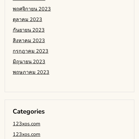
พฤศจิกายน 2023
ตุลาคม 2023
กันยายน 2023
สิงหาคม 2023
กรกฎาคม 2023
มิถุนายน 2023
พฤษภาคม 2023
Categories
123xos.com
123xos.com