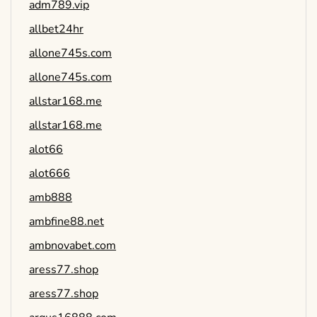
adm789.vip
allbet24hr
allone745s.com
allone745s.com
allstar168.me
allstar168.me
alot66
alot666
amb888
ambfine88.net
ambnovabet.com
aress77.shop
aress77.shop