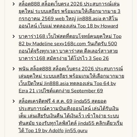
สล็อต888 สล็อตเว็บตรง 2026 ประสบการณ์เล่น
ยุคใหม่ ระบบเสถียร พร้อมเกมให้เลือกมากมาย 3
กรกฎาคม 2569 web ใหญ่ jin888.asia คาสิโน
ออนไลน์ เว็บแม่ ทดลองเล่น Top 18 by Howard
บาคาร่า168 เว็บไพ่สดที่ตอบโจทย์คนยุคใหม่ Top
82 by Madeline sexy168c.com วันเกิดรับ 500
ถอนได้จริงทุกเวลา บาคาร่าสด ดีลเลอร์สาวสวย
บาคาร่า168 สมัครง่าย ได้โปรไว 3 Sep 26
พนัน สล็อต888 สล็อตเว็บตรง 2026 ประสบการณ์
เล่นยุคใหม่ ระบบเสถียร พร้อมเกมให้เลือกมากมาย
เว็บเปิดใหม่ Jin888.asia ทดลองเล่น Top 64 by
Ezra 21 เวปไซต์แตกง่าย September 69
สล็อตเครดิตฟรี 4 ส.ค. 69 jinda55 สุดยอด
ประสบการณ์ความบันเทิงออนไลน์ เล่นได้รับเงิน
เต็ม เล่นเสียรับเงินคืน ได้เงินเร็ว เข้าใจง่าย ระบบ
ทันสมัย รองรับทุกไลฟ์สไตล์ jinda55 คลิกเดียวเริ่ม
ได้ Top 19 by Adolfo jin55.guru