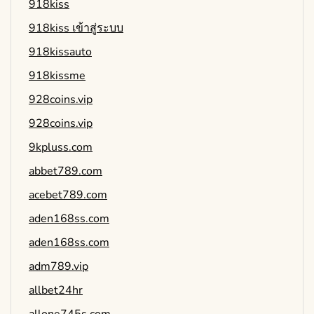
918kiss
918kiss เข้าสู่ระบบ
918kissauto
918kissme
928coins.vip
928coins.vip
9kpluss.com
abbet789.com
acebet789.com
aden168ss.com
aden168ss.com
adm789.vip
allbet24hr
allone745s.com