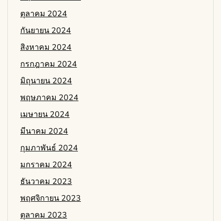
ตุลาคม 2024
กันยายน 2024
สิงหาคม 2024
กรกฎาคม 2024
มิถุนายน 2024
พฤษภาคม 2024
เมษายน 2024
มีนาคม 2024
กุมภาพันธ์ 2024
มกราคม 2024
ธันวาคม 2023
พฤศจิกายน 2023
ตุลาคม 2023