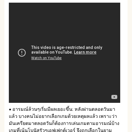
• อารมณ์ล้วนๆเริ่มมีผลเยอะขึ้น: หลังผ่านตลอดวันมา
แล้ว บางคนไม่อยากเลือกเกมด้วยเหตุผลแล้ว เพราะว่า
มันเครียดมาตลอดวันก็ต้องการเล่นเกมตามอารมณ์บ้าง
เกมที่เน้นโบนัสรัวๆเอฟเฟกต์เวอร์ จึงถูกเลือกในยาม