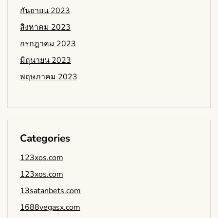
กันยายน 2023
สิงหาคม 2023
กรกฎาคม 2023
มิถุนายน 2023
พฤษภาคม 2023
Categories
123xos.com
123xos.com
13satanbets.com
1688vegasx.com