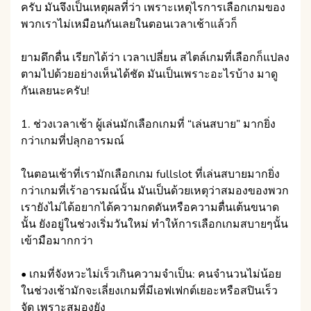
ครับ มันจึงเป็นเหตุผลที่ว่า เพราะเหตุไรการเลือกเกมของ
พวกเราไม่เหมือนกันเลยในตอนเวลาเช้าแล้วก็
ยามดึกดื่น เรียกได้ว่า เวลาเปลี่ยน สไตล์เกมที่เลือกก็แปลง
ตามไปด้วยอย่างเห็นได้ชัด มันเป็นเพราะอะไรบ้าง มาดู
กันเลยนะครับ!
1. ช่วงเวลาเช้า ผู้เล่นมักเลือกเกมที่ “เล่นสบาย” มากยิ่ง
กว่าเกมที่ปลุกอารมณ์
ในตอนเช้าที่เรามักเลือกเกม fullslot ที่เล่นสบายมากยิ่ง
กว่าเกมที่เร้าอารมณ์นั้น มันเป็นด้วยเหตุว่าสมองของพวก
เรายังไม่ได้อยากได้ความกดดันหรือความตื่นเต้นขนาด
นั้น ยังอยู่ในช่วงเริ่มวันใหม่ ทำให้การเลือกเกมสบายๆนั้น
เข้ามือมากกว่า
• เกมที่จังหวะไม่เร็วเกินความจำเป็น: คนจำนวนไม่น้อย
ในช่วงเช้ามักจะเลี่ยงเกมที่มีเอฟเฟกต์เยอะหรือสปินเร็ว
จัด เพราะสมองยัง