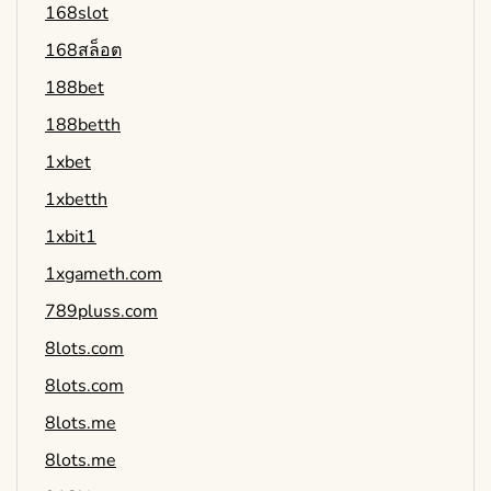
168slot
168สล็อต
188bet
188betth
1xbet
1xbetth
1xbit1
1xgameth.com
789pluss.com
8lots.com
8lots.com
8lots.me
8lots.me