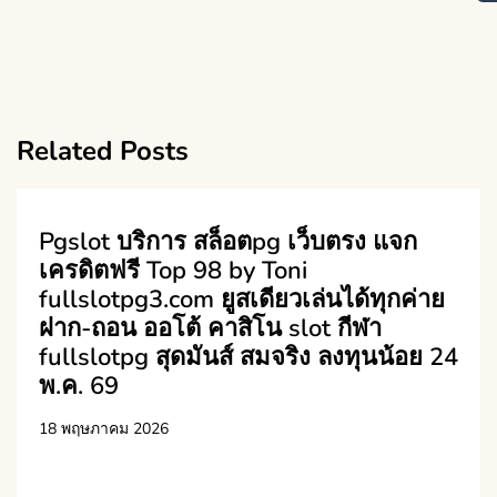
Related Posts
Pgslot บริการ สล็อตpg เว็บตรง แจก
เครดิตฟรี Top 98 by Toni
fullslotpg3.com ยูสเดียวเล่นได้ทุกค่าย
ฝาก-ถอน ออโต้ คาสิโน slot กีฬา
fullslotpg สุดมันส์ สมจริง ลงทุนน้อย 24
พ.ค. 69
18 พฤษภาคม 2026