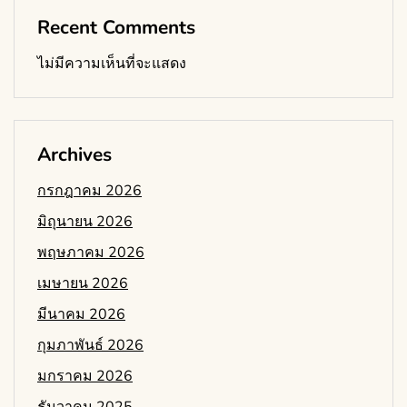
Recent Comments
ไม่มีความเห็นที่จะแสดง
Archives
กรกฎาคม 2026
มิถุนายน 2026
พฤษภาคม 2026
เมษายน 2026
มีนาคม 2026
กุมภาพันธ์ 2026
มกราคม 2026
ธันวาคม 2025