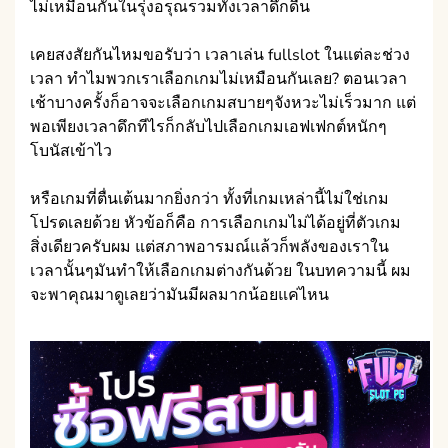
ไม่เหมือนกันในรุ่งอรุณรวมทั้งเวลาดึกดื่น
เคยสงสัยกันไหมขอรับว่า เวลาเล่น fullslot ในแต่ละช่วง
เวลา ทำไมพวกเราเลือกเกมไม่เหมือนกันเลย? ตอนเวลา
เช้าบางครั้งก็อาจจะเลือกเกมสบายๆจังหวะไม่เร็วมาก แต่
พอเพียงเวลาดึกทีไรก็กลับไปเลือกเกมเอฟเฟกต์หนักๆ
โบนัสเข้าไว
หรือเกมที่ตื่นเต้นมากยิ่งกว่า ทั้งที่เกมเหล่านี้ไม่ใช่เกม
โปรดเลยด้วย หัวข้อก็คือ การเลือกเกมไม่ได้อยู่ที่ตัวเกม
สิ่งเดียวครับผม แต่สภาพอารมณ์แล้วก็พลังของเราใน
เวลานั้นๆมันทำให้เลือกเกมต่างกันด้วย ในบทความนี้ ผม
จะพาคุณมาดูเลยว่ามันมีผลมากน้อยแค่ไหน