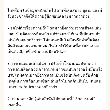
ไม่พร้อมรับข้อมูลหนักเกินไป เกมที่เล่นสบาย ดูง่าย และมี
จังหวะช้าๆจึงให้ความรู้สึกผ่อนคลายมากกว่าด้วย
• จุดโฟกัสเรื่องความลื่นไถลมากยิ่งกว่า: เวลาเช้าคนเล่น
เยอะๆไม่ต้องการลุ้นหนัก แต่ว่าอยากได้เกมที่เปิดมาแล้ว
เล่นได้เลยมากยิ่งกว่า ไม่อ่อนเพลียโฟกัสหรือจำเป็นต้อง
ตื่นตัวตลอดเวลามากจนเกินไป ทำให้เกมที่สบายๆแปลง
เป็นตัวเลือกที่ได้รับความนิยมไปเลย
• การเล่นตอนเช้าเป็นการปรับเข้าโหมด: ผมสังเกตว่า
การเล่นสล็อตช่วงเช้าจำนวนมากจะเป็นการวอร์มมือหรือ
ปรับโหมดกันมากยิ่งกว่าเล่นเป็นจริงเป็นจังนะครับ ด้วย
เหตุนั้น การเลือกเกมชิลๆเล่นแล้วไม่กดดันเกินไป มันเลย
เหมาะสมกับตัวเรามากยิ่งกว่า
2. ตอนกลางดึก ผู้เล่นมักหันไปหาเกมที่ “เร้าอารมณ์”
เยอะขึ้น