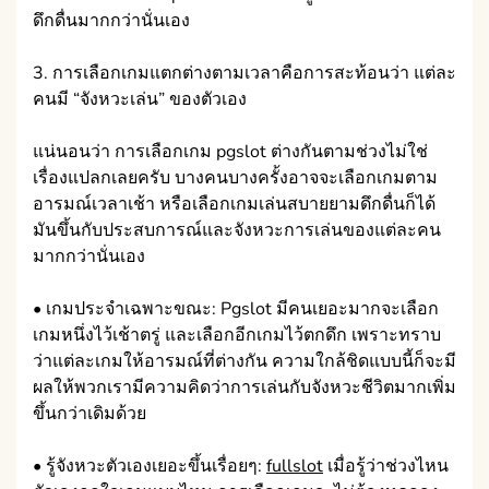
ดึกดื่นมากกว่านั่นเอง
3. การเลือกเกมแตกต่างตามเวลาคือการสะท้อนว่า แต่ละ
คนมี “จังหวะเล่น” ของตัวเอง
แน่นอนว่า การเลือกเกม pgslot ต่างกันตามช่วงไม่ใช่
เรื่องแปลกเลยครับ บางคนบางครั้งอาจจะเลือกเกมตาม
อารมณ์เวลาเช้า หรือเลือกเกมเล่นสบายยามดึกดื่นก็ได้
มันขึ้นกับประสบการณ์และจังหวะการเล่นของแต่ละคน
มากกว่านั่นเอง
• เกมประจำเฉพาะขณะ: Pgslot มีคนเยอะมากจะเลือก
เกมหนึ่งไว้เช้าตรู่ และเลือกอีกเกมไว้ตกดึก เพราะทราบ
ว่าแต่ละเกมให้อารมณ์ที่ต่างกัน ความใกล้ชิดแบบนี้ก็จะมี
ผลให้พวกเรามีความคิดว่าการเล่นกับจังหวะชีวิตมากเพิ่ม
ขึ้นกว่าเดิมด้วย
• รู้จังหวะตัวเองเยอะขึ้นเรื่อยๆ:
fullslot
เมื่อรู้ว่าช่วงไหน