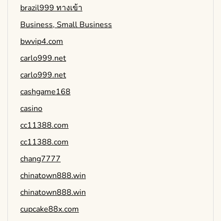
brazil999 ทางเข้า
Business, Small Business
bwvip4.com
carlo999.net
carlo999.net
cashgame168
casino
cc11388.com
cc11388.com
chang7777
chinatown888.win
chinatown888.win
cupcake88x.com