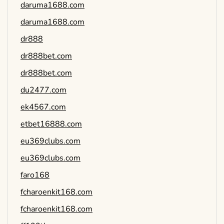
daruma1688.com
daruma1688.com
dr888
dr888bet.com
dr888bet.com
du2477.com
ek4567.com
etbet16888.com
eu369clubs.com
eu369clubs.com
faro168
fcharoenkit168.com
fcharoenkit168.com