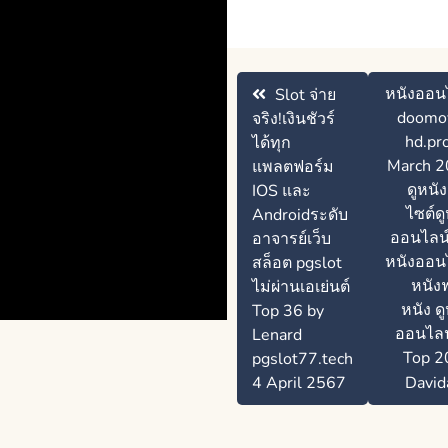
หนังออน
Slot จ่าย
doomo
จริง!เงินชัวร์
hd.pr
ได้ทุก
March 
แพลตฟอร์ม
ดูหนั
IOS และ
ไซต์ดู
Androidระดับ
ออนไลน์
อาจารย์เว็บ
หนังออน
สล็อต pgslot
หนังฟ
ไม่ผ่านเอเย่นต์
หนัง ด
Top 36 by
ออนไลน
Lenard
Top 2
pgslot77.tech
4 April 2567
David