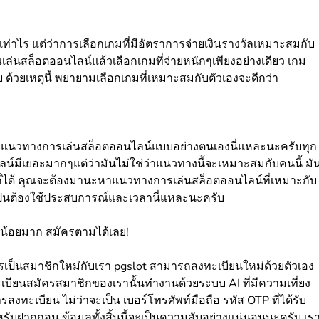
เท่าไร แต่ว่าการเลือกเกมที่มีอัตราการจ่ายเงินรางวัลเหมาะสมกับ
ณเล่นสล็อตออนไลน์แล้วเลือกเกมที่จ่ายหนักๆเพียงอย่างเดียว เกม
 ด้วยเหตุนี้ พยายามเลือกเกมที่เหมาะสมกับตัวเองจะดีกว่า
ารหาแนวทางการเล่นสล็อตออนไลน์แบบอย่างตนเองนี่แหละนะครับทุก
น์มีเยอะมากๆแต่ว่ามันไม่ใช่ว่าแนวทางนี้จะเหมาะสมกับคนนี้ มั
็ได้ คุณจะต้องมานะหาแนวทางการเล่นสล็อตออนไลน์ที่เหมาะกับ
จำเป็นต้องใช้ประสบการณ์และเวลานี่แหละนะครับ
ูลน้อยมาก สมัครตามได้เลย!
ครเป็นสมาชิกใหม่กับเรา pgslot สามารถลงทะเบียนใหม่ด้วยตัวเอง
ียนสมัครสมาชิกของเรานั้นทำงานด้วยระบบ AI ที่มีความเที่ยง
งทะเบียน ไม่ว่าจะเป็น เบอร์โทรศัพท์มือถือ รหัส OTP ที่ได้รับ
ับฝากถอน ข้อมูลทั้งสิ้นนี้จะเป็นความลับอย่างแน่นอนนะครับ เร