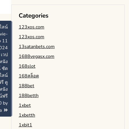
Categories
123xos.com
ไลน์
vie-
123xos.com
o 11
13satanbets.com
2024
ง เวป
1688vegasx.com
หนัง
168slot
 ชัด
ไลน์
168สล็อต
รี ดู
188bet
ูหนัง
188betth
์ฟรี
0 by
1xbet
a
1xbetth
1xbit1