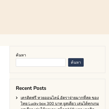
ค้นหา
ค้นหา
Recent Posts
เครดิตฟรี หวยออนไลน์ อัตราจ่ายมากที่สุด ของ
ไทย Lucky box 300 บาท ยูสเดียว เล่นได้ทุกเกม