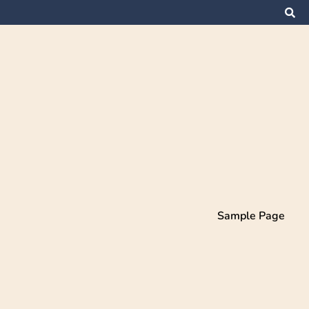
Sample Page