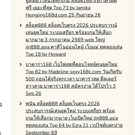
ยูสเดียว เล่นได้ทุกเกม สล็อต168 แจก เครดิต
ฟรี เยอะที่สุด Top 73 by Jamika
Hengjing168d.com 25 กันยายน 26
สล็อต888 สล็อตเว็บตรง 2026 ประสบการณ์
เล่นยุคใหม่ ระบบเสถียร พร้อมเกมให้เลือก
มากมาย 3 กรกฎาคม 2569 web ใหญ่
jin888.asia คาสิโนออนไลน์ เว็บแม่ ทดลองเล่น
Top 18 by Howard
บาคาร่า168 เว็บไพ่สดที่ตอบโจทย์คนยุคใหม่
Top 82 by Madeline sexy168c.com วันเกิดรับ
500 ถอนได้จริงทุกเวลา บาคาร่าสด ดีลเลอร์
สาวสวย บาคาร่า168 สมัครง่าย ได้โปรไว 3
Sep 26
พนัน สล็อต888 สล็อตเว็บตรง 2026
้
ประสบการณ์เล่นยุคใหม่ ระบบเสถียร พร้อม
เกมให้เลือกมากมาย เว็บเปิดใหม่ Jin888.asia
ทดลองเล่น Top 64 by Ezra 21 เวปไซต์แตกง่าย
September 69
้